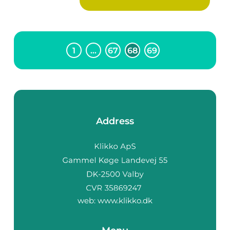
beha...
1
…
67
68
69
Address
web:
www.klikko.dk