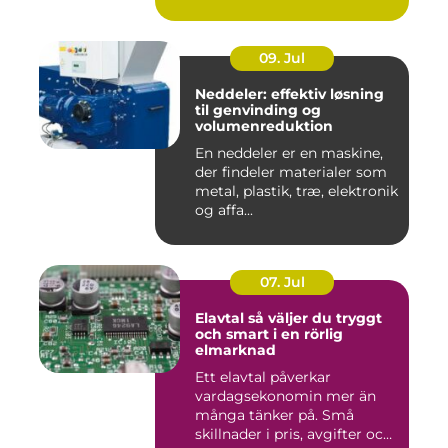
09. Jul
Neddeler: effektiv løsning
til genvinding og
volumenreduktion
En neddeler er en maskine,
der findeler materialer som
metal, plastik, træ, elektronik
og affa...
07. Jul
Elavtal så väljer du tryggt
och smart i en rörlig
elmarknad
Ett elavtal påverkar
vardagsekonomin mer än
många tänker på. Små
skillnader i pris, avgifter och