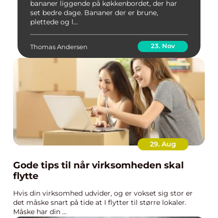
bananer liggende på køkkenbordet, der har
set bedre dage. Bananer der er brune,
plettede og l...
23. Nov
Thomas Andersen
29. Aug
Gode tips til når virksomheden skal
flytte
Hvis din virksomhed udvider, og er vokset sig stor er
det måske snart på tide at I flytter til større lokaler.
Måske har din ...