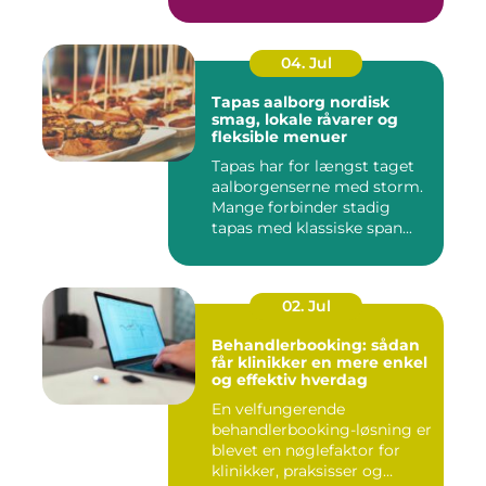
bin...
04. Jul
Tapas aalborg nordisk
smag, lokale råvarer og
fleksible menuer
Tapas har for længst taget
aalborgenserne med storm.
Mange forbinder stadig
tapas med klassiske span...
02. Jul
Behandlerbooking: sådan
får klinikker en mere enkel
og effektiv hverdag
En velfungerende
behandlerbooking-løsning er
blevet en nøglefaktor for
klinikker, praksisser og