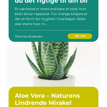
du det rigtige til din bil
Et værksted er mere end bare et sted, hvor
bilen bliver repareret. For mange bilejere er
det en form for tryghed i hverdagen. Bilen
skal starte hver m...
30. Jul
Thomas Andersen
Aloe Vera – Naturens
Lindrende Mirakel