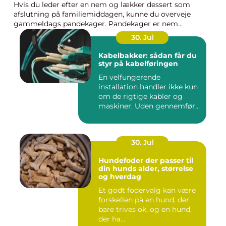
Hvis du leder efter en nem og lækker dessert som
afslutning på familiemiddagen, kunne du overveje
gammeldags pandekager. Pandekager er nem...
30. Jul
Kabelbakker: sådan får du
styr på kabelføringen
En velfungerende
installation handler ikke kun
om de rigtige kabler og
maskiner. Uden gennemført
kab...
30. Jul
Hundefoder der passer til
din hunds alder, størrelse
og hverdag
Et godt fodervalg kan være
forskellen på en hund, der
bare trives ok, og en hund,
der ha...