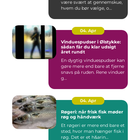
være svært at gennemskue,
hvem du bør vælge, o...
04. Apr
Vinduespudser i Ølstykke:
sådan får du klar udsigt
året rundt
En dygtig vinduespudser kan
gøre mere end bare at fjerne
snavs på ruden. Rene vinduer
g...
04. Apr
Røgeri: når frisk fisk møder
røg og håndværk
Et røgeri er mere end bare et
sted, hvor man hænger fisk i
røg. Det er et h&arin...