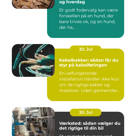
og hverdag
Et godt fodervalg kan være
forskellen på en hund, der
bare trives ok, og en hund,
der ha...
30. Jul
Kabelbakker: sådan får du
styr på kabelføringen
En velfungerende
installation handler ikke kun
om de rigtige kabler og
maskiner. Uden gennemført
kab...
30. Jul
Værksted: sådan vælger du
det rigtige til din bil