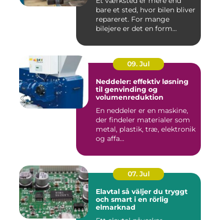
Et værksted er mere end
bare et sted, hvor bilen bliver
repareret. For mange
bilejere er det en form...
09. Jul
Neddeler: effektiv løsning
til genvinding og
volumenreduktion
En neddeler er en maskine,
der findeler materialer som
metal, plastik, træ, elektronik
og affa...
07. Jul
Elavtal så väljer du tryggt
och smart i en rörlig
elmarknad