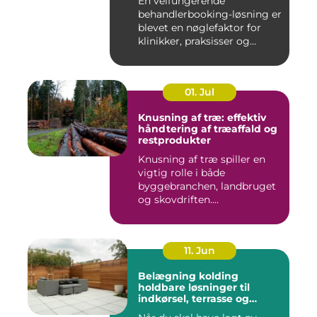
En velfungerende
behandlerbooking-løsning er
blevet en nøglefaktor for
klinikker, praksisser og
beha...
01. Jul
Knusning af træ: effektiv
håndtering af træaffald og
restprodukter
Knusning af træ spiller en
vigtig rolle i både
byggebranchen, landbruget
og skovdriften....
11. Jun
Belægning kolding
holdbare løsninger til
indkørsel, terrasse og
gårdsplads