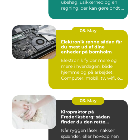
ubehag, usikkerhed og en
regning, der kan gøre ondt i
budgettet. S...
05. May
Elektronik rønne sådan får
du mest ud af dine
enheder på bornholm
Elektronik fylder mere og
mere i hverdagen, både
hjemme og på arbejdet.
Computer, mobil, tv, wifi, o...
03. May
Kiropraktor på
Frederiksberg: sådan
finder du den rette
behandling
Når ryggen låser, nakken
spænder, eller hovedpinen