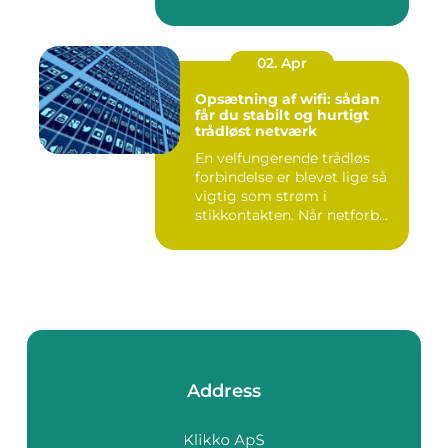
02. Apr
Opsætning af wifi: sådan
får du stabilt og hurtigt
trådløst netværk
En velfungerende trådløs
forbindelse er blevet lige så
vigtig som strøm i
stikkontakten. Når netforb...
Address