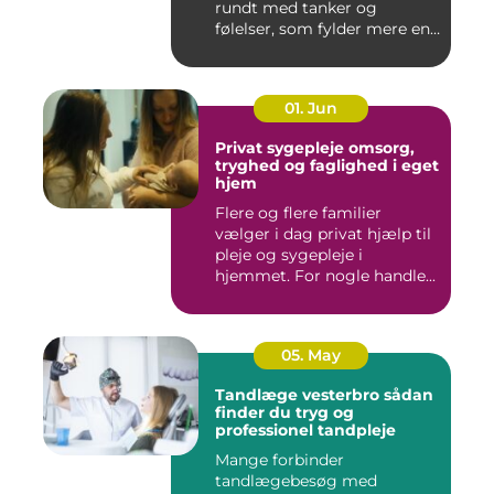
rundt med tanker og
følelser, som fylder mere end
godt er....
01. Jun
Privat sygepleje omsorg,
tryghed og faglighed i eget
hjem
Flere og flere familier
vælger i dag privat hjælp til
pleje og sygepleje i
hjemmet. For nogle handle...
05. May
Tandlæge vesterbro sådan
finder du tryg og
professionel tandpleje
Mange forbinder
tandlægebesøg med