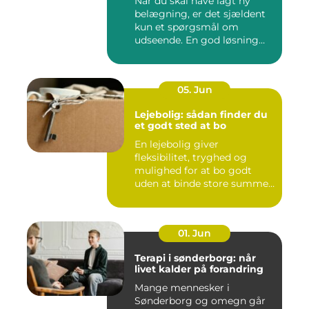
Når du skal have lagt ny
belægning, er det sjældent
kun et spørgsmål om
udseende. En god løsning
ska...
05. Jun
Lejebolig: sådan finder du
et godt sted at bo
En lejebolig giver
fleksibilitet, tryghed og
mulighed for at bo godt
uden at binde store summer
i mu...
01. Jun
Terapi i sønderborg: når
livet kalder på forandring
Mange mennesker i
Sønderborg og omegn går