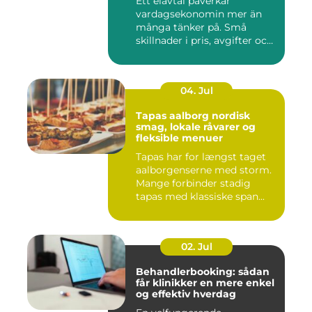
Ett elavtal påverkar
vardagsekonomin mer än
många tänker på. Små
skillnader i pris, avgifter och
bin...
04. Jul
Tapas aalborg nordisk
smag, lokale råvarer og
fleksible menuer
Tapas har for længst taget
aalborgenserne med storm.
Mange forbinder stadig
tapas med klassiske span...
02. Jul
Behandlerbooking: sådan
får klinikker en mere enkel
og effektiv hverdag