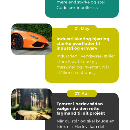
mere end styrke og stel.
Gode børnebriller sk...
01. May
Industrilakering hjørring
stærke overflader til
industri og erhverv
Industrien i Vendsyssel stiller
store krav til udstyr,
maskiner og inventar. Når
stålkonstruktioner,...
07. Apr
Tømrer i herlev sådan
vælger du den rette
fagmand til dit projekt
Når du står og skal bruge en
tømrer i Herlev, kan det