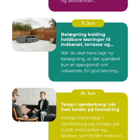
og skovdriften....
11. Jun
Belægning kolding
holdbare løsninger til
indkørsel, terrasse og
gårdsplads
Når du skal have lagt ny
belægning, er det sjældent
kun et spørgsmål om
udseende. En god løsning
ska...
01. Jun
Terapi i sønderborg: når
livet kalder på forandring
Mange mennesker i
Sønderborg og omegn går
rundt med tanker og
følelser, som fylder mere end