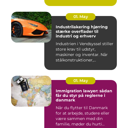
01. May
Industrilakering hjørring
stærke overflader til
industri og erhverv
Industrien i Vendsyssel stiller
store krav til udstyr,
maskiner og inventar. Når
stålkonstruktioner,...
01. May
Immigration lawyer: sådan
får du styr på reglerne i
danmark
Når du flytter til Danmark
for at arbejde, studere eller
være sammen med din
familie, møder du hurti...