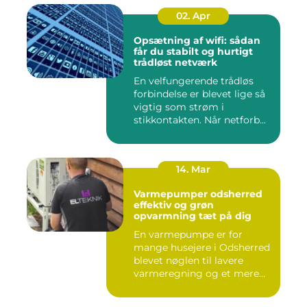
02. Apr
Opsætning af wifi: sådan
får du stabilt og hurtigt
trådløst netværk
En velfungerende trådløs
forbindelse er blevet lige så
vigtig som strøm i
stikkontakten. Når netforb...
14. Mar
Varmepumper odsherred
effektiv og grøn
opvarmning tæt på dig
En varmepumpe er for
mange husejere i Odsherred
blevet nøglen til lavere
varmeregning og et mere
beh...