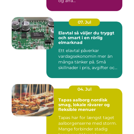
og affa...
07. Jul
Elavtal så väljer du tryggt
och smart i en rörlig
elmarknad
Ett elavtal påverkar
vardagsekonomin mer än
många tänker på. Små
skillnader i pris, avgifter och
bin...
04. Jul
Tapas aalborg nordisk
smag, lokale råvarer og
fleksible menuer
Tapas har for længst taget
aalborgenserne med storm.
Mange forbinder stadig