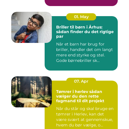
01. May
Briller til børn i Århus:
sådan finder du det rigtige
par
Når et barn har brug for
briller, handler det om langt
mere end styrke og stel.
Gode børnebriller sk...
07. Apr
Tømrer i herlev sådan
vælger du den rette
fagmand til dit projekt
Når du står og skal bruge en
tømrer i Herlev, kan det
være svært at gennemskue,
hvem du bør vælge, o...