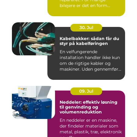
bilejere er det en form...
30. Jul
Kabelbakker: sådan får du
styr på kabelføringen
En velfungerende
installation handler ikke kun
om de rigtige kabler og
maskiner. Uden gennemført
kab...
09. Jul
Neddeler: effektiv løsning
til genvinding og
volumenreduktion
En neddeler er en maskine,
der findeler materialer som
metal, plastik, træ, elektronik