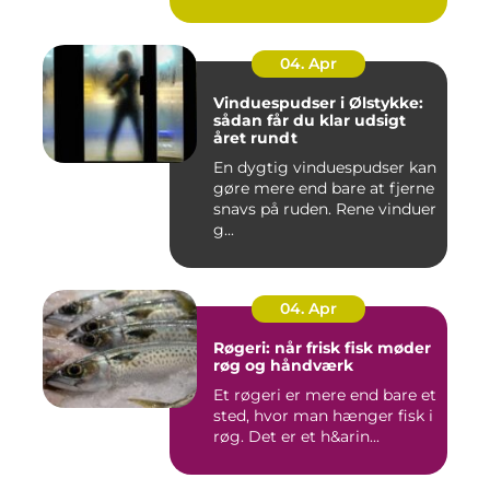
04. Apr
Vinduespudser i Ølstykke:
sådan får du klar udsigt
året rundt
En dygtig vinduespudser kan
gøre mere end bare at fjerne
snavs på ruden. Rene vinduer
g...
04. Apr
Røgeri: når frisk fisk møder
røg og håndværk
Et røgeri er mere end bare et
sted, hvor man hænger fisk i
røg. Det er et h&arin...