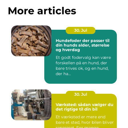
More articles
30. Jul
Hundefoder der passer til
din hunds alder, størrelse
og hverdag
Et godt fodervalg kan være
forskellen på en hund, der
bare trives ok, og en hund,
der ha...
30. Jul
Værksted: sådan vælger du
det rigtige til din bil
Et værksted er mere end
bare et sted, hvor bilen bliver
repareret. For mange