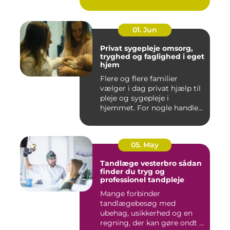
godt er....
01. Jun
Privat sygepleje omsorg,
tryghed og faglighed i eget
hjem
Flere og flere familier
vælger i dag privat hjælp til
pleje og sygepleje i
hjemmet. For nogle handle...
05. May
Tandlæge vesterbro sådan
finder du tryg og
professionel tandpleje
Mange forbinder
tandlægebesøg med
ubehag, usikkerhed og en
regning, der kan gøre ondt i