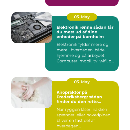
budgettet. S...
05. May
Elektronik rønne sådan får
du mest ud af dine
enheder på bornholm
Elektronik fylder mere og
mere i hverdagen, både
hjemme og på arbejdet.
Computer, mobil, tv, wifi, o...
03. May
Kiropraktor på
Frederiksberg: sådan
finder du den rette
behandling
Når ryggen låser, nakken
spænder, eller hovedpinen
bliver en fast del af
hverdagen...