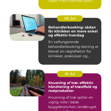
tapas med klassiske span...
02. Jul
Behandlerbooking: sådan
får klinikker en mere enkel
og effektiv hverdag
En velfungerende
behandlerbooking-løsning er
blevet en nøglefaktor for
klinikker, praksisser og
beha...
01. Jul
Knusning af træ: effektiv
håndtering af træaffald og
restprodukter
Knusning af træ spiller en
vigtig rolle i både
byggebranchen, landbruget