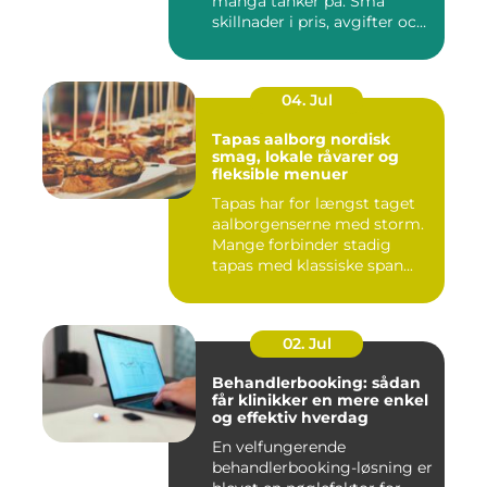
många tänker på. Små
skillnader i pris, avgifter och
bin...
04. Jul
Tapas aalborg nordisk
smag, lokale råvarer og
fleksible menuer
Tapas har for længst taget
aalborgenserne med storm.
Mange forbinder stadig
tapas med klassiske span...
02. Jul
Behandlerbooking: sådan
får klinikker en mere enkel
og effektiv hverdag
En velfungerende
behandlerbooking-løsning er