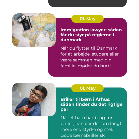
01. May
Immigration lawyer: sådan
får du styr på reglerne i
danmark
Når du flytter til Danmark
for at arbejde, studere eller
være sammen med din
familie, møder du hurti...
01. May
Briller til børn i Århus:
sådan finder du det rigtige
par
Når et barn har brug for
briller, handler det om langt
mere end styrke og stel.
Gode børnebriller sk...