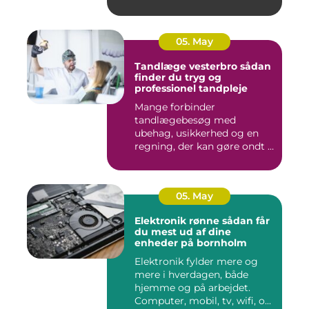
05. May
Tandlæge vesterbro sådan
finder du tryg og
professionel tandpleje
Mange forbinder
tandlægebesøg med
ubehag, usikkerhed og en
regning, der kan gøre ondt i
budgettet. S...
05. May
Elektronik rønne sådan får
du mest ud af dine
enheder på bornholm
Elektronik fylder mere og
mere i hverdagen, både
hjemme og på arbejdet.
Computer, mobil, tv, wifi, o...