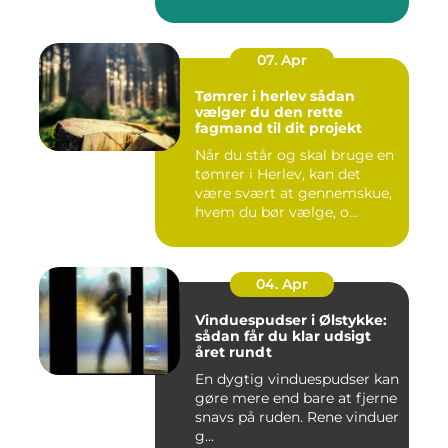
07. Apr
Tømrer i herlev sådan
vælger du den rette
fagmand til dit projekt
Når du står og skal bruge en
tømrer i Herlev, kan det
være svært at gennemskue,
hvem du bør vælge, o...
04. Apr
Vinduespudser i Ølstykke:
sådan får du klar udsigt
året rundt
En dygtig vinduespudser kan
gøre mere end bare at fjerne
snavs på ruden. Rene vinduer
g...