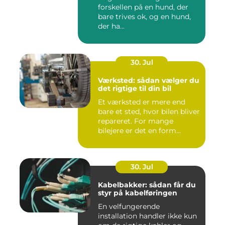
forskellen på en hund, der
bare trives ok, og en hund,
der ha...
30. Jul
Værksted: sådan vælger du
det rigtige til din bil
Et værksted er mere end
bare et sted, hvor bilen bliver
repareret. For mange
bilejere er det en form...
30. Jul
Kabelbakker: sådan får du
styr på kabelføringen
En velfungerende
installation handler ikke kun