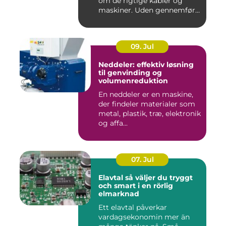
om de rigtige kabler og
maskiner. Uden gennemført
kab...
09. Jul
Neddeler: effektiv løsning
til genvinding og
volumenreduktion
En neddeler er en maskine,
der findeler materialer som
metal, plastik, træ, elektronik
og affa...
07. Jul
Elavtal så väljer du tryggt
och smart i en rörlig
elmarknad
Ett elavtal påverkar
vardagsekonomin mer än