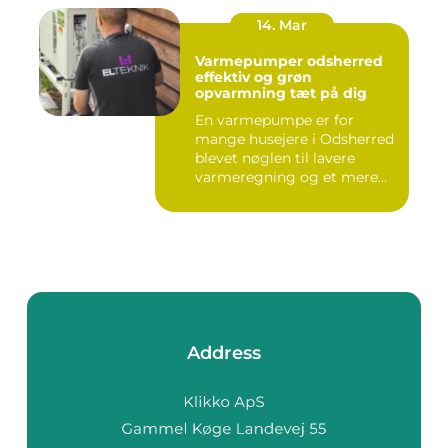
14. Mar
Varmepumper odsherred
effektiv og grøn
opvarmning tæt på dig
En varmepumpe er for
mange husejere i Odsherred
blevet nøglen til lavere
varmeregning og et mere
beh...
Address