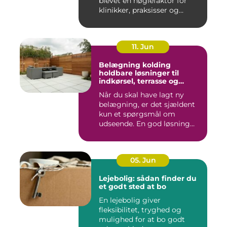
blevet en nøglefaktor for
klinikker, praksisser og
beha...
11. Jun
Belægning kolding
holdbare løsninger til
indkørsel, terrasse og
gårdsplads
Når du skal have lagt ny
belægning, er det sjældent
kun et spørgsmål om
udseende. En god løsning
ska...
05. Jun
Lejebolig: sådan finder du
et godt sted at bo
En lejebolig giver
fleksibilitet, tryghed og
mulighed for at bo godt