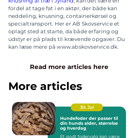
knusning af træ i Jylland
, kan det være en
fordel at tage fat i en aktør, der både kan
neddeling, knusning, containerkørsel og
specialtransport. Her er AB Skovservice et
oplagt sted at starte, da både erfaring og
udstyr er på plads til krævende opgaver. Du
kan læse mere på www.abskovservice.dk.
Read more articles here
More articles
30. Jul
Hundefoder der passer til
din hunds alder, størrelse
og hverdag
Et godt fodervalg kan være