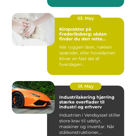
03. May
Kiropraktor på
Frederiksberg: sådan
finder du den rette
behandling
Når ryggen låser, nakken
spænder, eller hovedpinen
bliver en fast del af
hverdagen...
01. May
Industrilakering hjørring
stærke overflader til
industri og erhverv
Industrien i Vendsyssel stiller
store krav til udstyr,
maskiner og inventar. Når
stålkonstruktioner,...