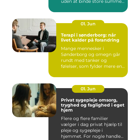
uden at binde store summer
i mu...
01. Jun
Terapi i sønderborg: når
livet kalder på forandring
Mange mennesker i
Sønderborg og omegn går
rundt med tanker og
følelser, som fylder mere end
godt er....
01. Jun
Privat sygepleje omsorg,
tryghed og faglighed i eget
hjem
Flere og flere familier
vælger i dag privat hjælp til
pleje og sygepleje i
hjemmet. For nogle handle...