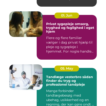
godt er....
01. Jun
Privat sygepleje omsorg,
tryghed og faglighed i eget
hjem
Flere og flere familier
vælger i dag privat hjælp til
pleje og sygepleje i
hjemmet. For nogle handle...
05. May
Tandlæge vesterbro sådan
finder du tryg og
professionel tandpleje
Mange forbinder
tandlægebesøg med
ubehag, usikkerhed og en
regning, der kan gøre ondt i