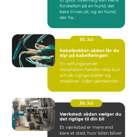
forskellen på en hund, der
bare trives ok, og en hund,
der ha...
30. Jul
Kabelbakker: sådan får du
styr på kabelføringen
En velfungerende
installation handler ikke kun
om de rigtige kabler og
maskiner. Uden gennemført
kab...
30. Jul
Værksted: sådan vælger du
det rigtige til din bil
Et værksted er mere end
bare et sted, hvor bilen bliver