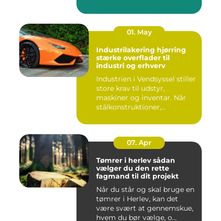
01. May
Industrilakering hjørring
stærke overflader til
industri og erhverv
Industrien i Vendsyssel stiller
store krav til udstyr,
maskiner og inventar. Når
stålkonstruktioner,...
07. Apr
Tømrer i herlev sådan
vælger du den rette
fagmand til dit projekt
Når du står og skal bruge en
tømrer i Herlev, kan det
være svært at gennemskue,
hvem du bør vælge, o...