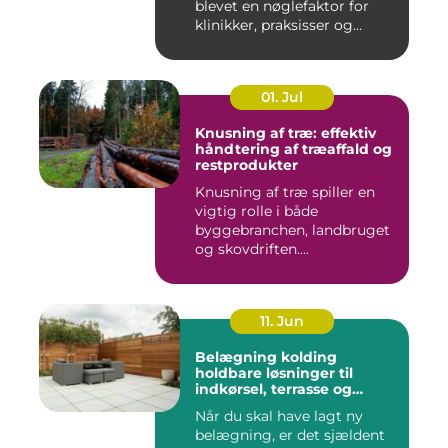
blevet en nøglefaktor for
klinikker, praksisser og
beha...
01. Jul
Knusning af træ: effektiv
håndtering af træaffald og
restprodukter
Knusning af træ spiller en
vigtig rolle i både
byggebranchen, landbruget
og skovdriften....
11. Jun
Belægning kolding
holdbare løsninger til
indkørsel, terrasse og
gårdsplads
Når du skal have lagt ny
belægning, er det sjældent