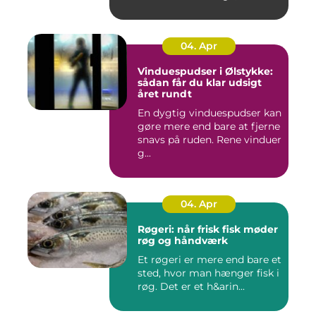
04. Apr
Vinduespudser i Ølstykke:
sådan får du klar udsigt
året rundt
En dygtig vinduespudser kan
gøre mere end bare at fjerne
snavs på ruden. Rene vinduer
g...
04. Apr
Røgeri: når frisk fisk møder
røg og håndværk
Et røgeri er mere end bare et
sted, hvor man hænger fisk i
røg. Det er et h&arin...