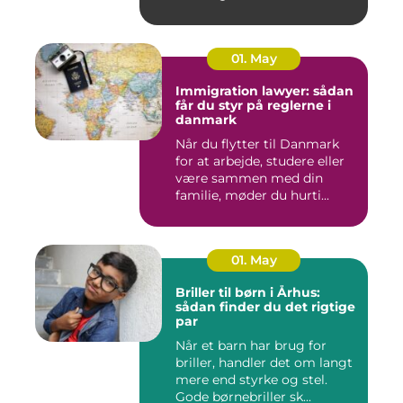
01. May
Immigration lawyer: sådan
får du styr på reglerne i
danmark
Når du flytter til Danmark
for at arbejde, studere eller
være sammen med din
familie, møder du hurti...
01. May
Briller til børn i Århus:
sådan finder du det rigtige
par
Når et barn har brug for
briller, handler det om langt
mere end styrke og stel.
Gode børnebriller sk...