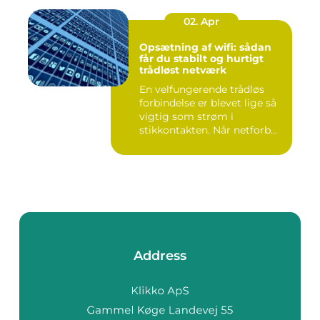
02. Apr
Opsætning af wifi: sådan
får du stabilt og hurtigt
trådløst netværk
En velfungerende trådløs
forbindelse er blevet lige så
vigtig som strøm i
stikkontakten. Når netforb...
Address