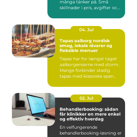
många tänker på. Små
skillnader i pris, avgifter och
bin...
04. Jul
Tapas aalborg nordisk
smag, lokale råvarer og
fleksible menuer
Tapas har for længst taget
aalborgenserne med storm.
Mange forbinder stadig
tapas med klassiske span...
02. Jul
Behandlerbooking: sådan
får klinikker en mere enkel
og effektiv hverdag
En velfungerende
behandlerbooking-løsning er