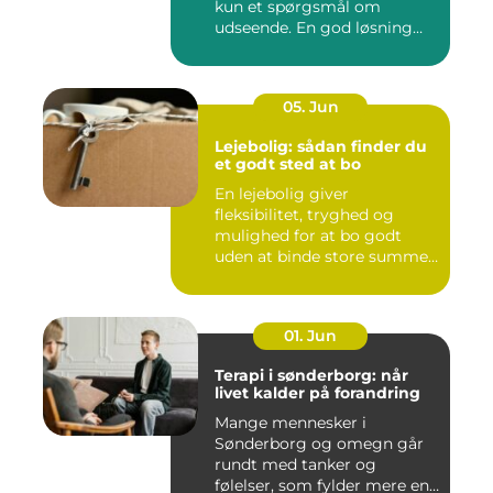
kun et spørgsmål om
udseende. En god løsning
ska...
05. Jun
Lejebolig: sådan finder du
et godt sted at bo
En lejebolig giver
fleksibilitet, tryghed og
mulighed for at bo godt
uden at binde store summer
i mu...
01. Jun
Terapi i sønderborg: når
livet kalder på forandring
Mange mennesker i
Sønderborg og omegn går
rundt med tanker og
følelser, som fylder mere end