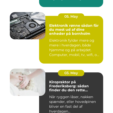
budgettet. S...
05. May
Elektronik rønne sådan får
du mest ud af dine
enheder på bornholm
Elektronik fylder mere og
mere i hverdagen, både
hjemme og på arbejdet.
Computer, mobil, tv, wifi, o...
03. May
Kiropraktor på
Frederiksberg: sådan
finder du den rette
behandling
Når ryggen låser, nakken
spænder, eller hovedpinen
bliver en fast del af
hverdagen...