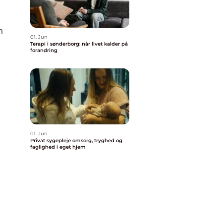
n
01. Jun
Terapi i sønderborg: når livet kalder på
forandring
01. Jun
Privat sygepleje omsorg, tryghed og
faglighed i eget hjem