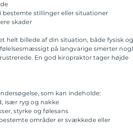
ede
bestemte stillinger eller situationer
igere skader
t helt billede af din situation, både fysisk o
følelsesmæssigt på langvarige smerter nog
frustrerede. En god kiropraktor tager højde
 undersøgelse, som kan indeholde:
d, især ryg og nakke
kser, styrke og følesans
m bestemte områder er svækkede eller