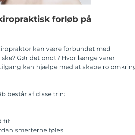
iropraktisk forløb på
kiropraktor kan være forbundet med
r ske? Gør det ondt? Hvor længe varer
t tilgang kan hjælpe med at skabe ro omkrin
øb består af disse trin:
til:
rdan smerterne føles