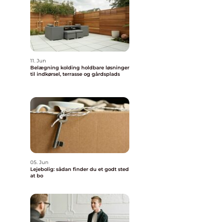
11. Jun
Belægning kolding holdbare løsninger
til indkørsel, terrasse og gårdsplads
05. Jun
Lejebolig: sådan finder du et godt sted
at bo