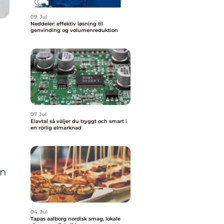
09. Jul
Neddeler: effektiv løsning til
genvinding og volumenreduktion
l
07. Jul
Elavtal så väljer du tryggt och smart i
en rörlig elmarknad
en
04. Jul
Tapas aalborg nordisk smag, lokale