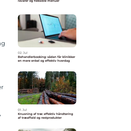
råvarer og fleksible menuer
ng
02. Jul
Behandlerbooking: sådan får klinikker
en mere enkel og effektiv hverdag
er
01. Jul
,
Knusning af træ: effektiv håndtering
af træaffald og restprodukter