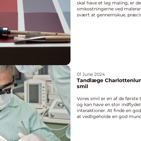
skal have et lag maling, er d
omkostningerne ved malerar
svært at gennemskue, præcis 
01 June 2024
Tandlæge Charlottenlund
smil
Vores smil er en af de første
og kan have en stor indflydels
interaktioner. At finde en go
at vedligeholde en god mundh