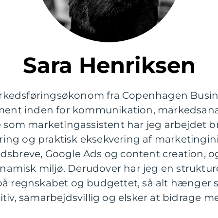
Sara Henriksen
kedsføringsøkonom fra Copenhagen Busine
ament inden for kommunikation, markedsanal
le som marketingassistent har jeg arbejdet 
g og praktisk eksekvering af marketinginiti
dsbreve, Google Ads og content creation, og
dynamisk miljø. Derudover har jeg en struktur
på regnskabet og budgettet, så alt hænger
tiv, samarbejdsvillig og elsker at bidrage m