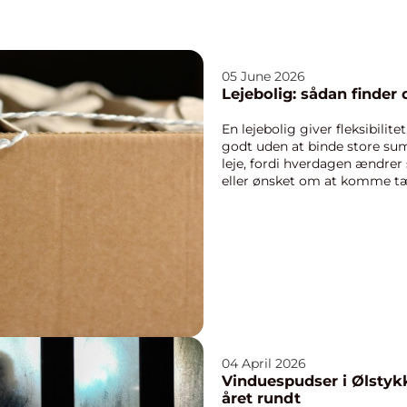
05 June 2026
Lejebolig: sådan finder 
En lejebolig giver fleksibilit
godt uden at binde store su
leje, fordi hverdagen ændrer s
eller ønsket om at komme tæt
04 April 2026
Vinduespudser i Ølstykk
året rundt