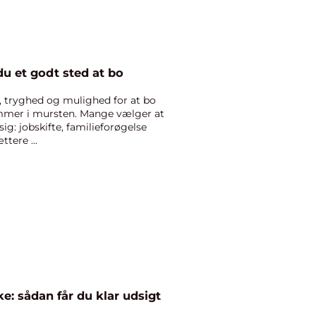
du et godt sted at bo
et, tryghed og mulighed for at bo
mmer i mursten. Mange vælger at
ig: jobskifte, familieforøgelse
tere ...
e: sådan får du klar udsigt