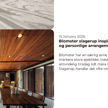
15 January 2026
Blomster slagerup inspiration til smukke buketter
og personlige arrangem
Blomster har en særlig evne 
markere store øjeblikke, trøs
almindelig tirsdag lidt mere
Slagerup, handler det ofte om
blomsterhandler, som...