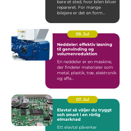
bare et sted, hvor bilen bliver
repareret. For mange
bilejere er det en form...
09. Jul
Neddeler: effektiv løsning
til genvinding og
volumenreduktion
En neddeler er en maskine,
der findeler materialer som
metal, plastik, træ, elektronik
og affa...
07. Jul
Elavtal så väljer du tryggt
och smart i en rörlig
elmarknad
Ett elavtal påverkar