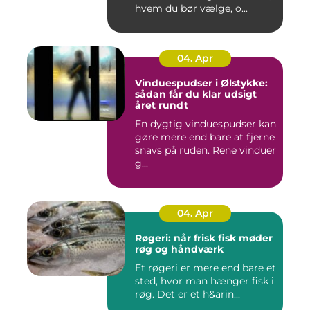
hvem du bør vælge, o...
04. Apr
Vinduespudser i Ølstykke:
sådan får du klar udsigt
året rundt
En dygtig vinduespudser kan
gøre mere end bare at fjerne
snavs på ruden. Rene vinduer
g...
04. Apr
Røgeri: når frisk fisk møder
røg og håndværk
Et røgeri er mere end bare et
sted, hvor man hænger fisk i
røg. Det er et h&arin...