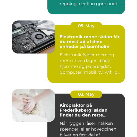
regning, der kan gøre ondt i
budgettet. S...
05. May
Elektronik rønne sådan får
du mest ud af dine
enheder på bornholm
Elektronik fylder mere og
mere i hverdagen, både
hjemme og på arbejdet.
Computer, mobil, tv, wifi, o...
03. May
Kiropraktor på
Frederiksberg: sådan
finder du den rette
behandling
Når ryggen låser, nakken
spænder, eller hovedpinen
bliver en fast del af