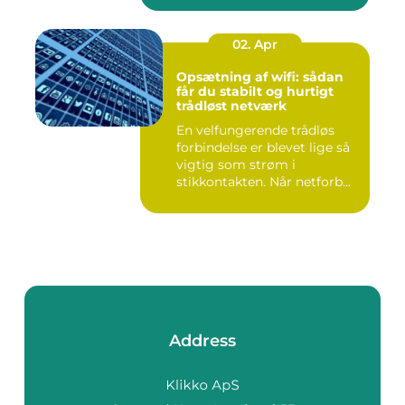
02. Apr
Opsætning af wifi: sådan
får du stabilt og hurtigt
trådløst netværk
En velfungerende trådløs
forbindelse er blevet lige så
vigtig som strøm i
stikkontakten. Når netforb...
Address