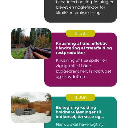
behandlerbooking-løsning er
blevet en nøglefaktor for
klinikker, praksisser og
beha...
01. Jul
Knusning af træ: effektiv
håndtering af træaffald og
restprodukter
Knusning af træ spiller en
vigtig rolle i både
byggebranchen, landbruget
og skovdriften....
11. Jun
Belægning kolding
holdbare løsninger til
indkørsel, terrasse og
gårdsplads
Når du skal have lagt ny