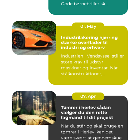
Gode børnebriller sk...
01. May
Industrilakering hjørring
stærke overflader til
industri og erhverv
Industrien i Vendsyssel stiller
store krav til udstyr,
maskiner og inventar. Når
stålkonstruktioner,...
07. Apr
Tømrer i herlev sådan
vælger du den rette
fagmand til dit projekt
Når du står og skal bruge en
tømrer i Herlev, kan det
være svært at gennemskue,