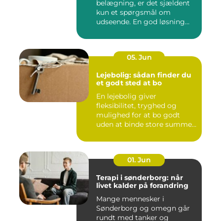
belægning, er det sjældent
kun et spørgsmål om
udseende. En god løsning
ska...
05. Jun
Lejebolig: sådan finder du
et godt sted at bo
En lejebolig giver
fleksibilitet, tryghed og
mulighed for at bo godt
uden at binde store summer
i mu...
01. Jun
Terapi i sønderborg: når
livet kalder på forandring
Mange mennesker i
Sønderborg og omegn går
rundt med tanker og