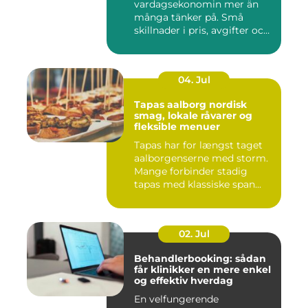
vardagsekonomin mer än
många tänker på. Små
skillnader i pris, avgifter och
bin...
04. Jul
Tapas aalborg nordisk
smag, lokale råvarer og
fleksible menuer
Tapas har for længst taget
aalborgenserne med storm.
Mange forbinder stadig
tapas med klassiske span...
02. Jul
Behandlerbooking: sådan
får klinikker en mere enkel
og effektiv hverdag
En velfungerende