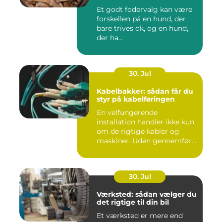
Et godt fodervalg kan være
forskellen på en hund, der
bare trives ok, og en hund,
der ha...
30. Jul
Kabelbakker: sådan får du
styr på kabelføringen
En velfungerende
installation handler ikke kun
om de rigtige kabler og
maskiner. Uden gennemført
kab...
30. Jul
Værksted: sådan vælger du
det rigtige til din bil
Et værksted er mere end