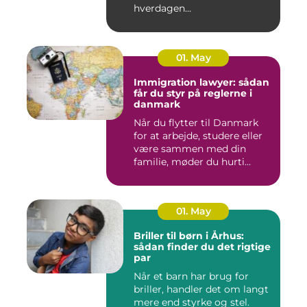
hverdagen...
01. May
Immigration lawyer: sådan
får du styr på reglerne i
danmark
Når du flytter til Danmark
for at arbejde, studere eller
være sammen med din
familie, møder du hurti...
01. May
Briller til børn i Århus:
sådan finder du det rigtige
par
Når et barn har brug for
briller, handler det om langt
mere end styrke og stel.