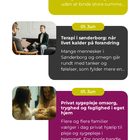
uden at binde store summer
i mu...
01. Jun
Terapi i sønderborg: når
livet kalder på forandring
Mange mennesker i
Sønderborg og omegn går
rundt med tanker og
følelser, som fylder mere end
godt er....
01. Jun
Privat sygepleje omsorg,
tryghed og faglighed i eget
hjem
Flere og flere familier
vælger i dag privat hjælp til
pleje og sygepleje i
hjemmet. For nogle handle...