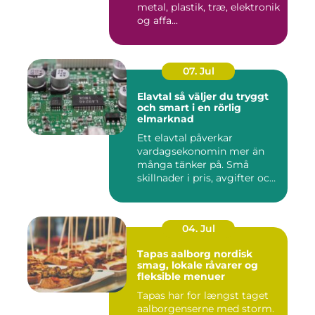
metal, plastik, træ, elektronik
og affa...
07. Jul
Elavtal så väljer du tryggt
och smart i en rörlig
elmarknad
Ett elavtal påverkar
vardagsekonomin mer än
många tänker på. Små
skillnader i pris, avgifter och
bin...
04. Jul
Tapas aalborg nordisk
smag, lokale råvarer og
fleksible menuer
Tapas har for længst taget
aalborgenserne med storm.