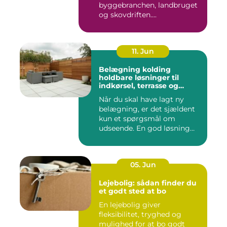
byggebranchen, landbruget
og skovdriften....
11. Jun
Belægning kolding
holdbare løsninger til
indkørsel, terrasse og
gårdsplads
Når du skal have lagt ny
belægning, er det sjældent
kun et spørgsmål om
udseende. En god løsning
ska...
05. Jun
Lejebolig: sådan finder du
et godt sted at bo
En lejebolig giver
fleksibilitet, tryghed og
mulighed for at bo godt