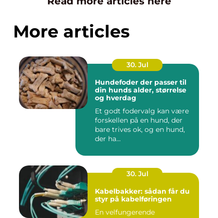
Read more articles here
More articles
30. Jul
Hundefoder der passer til
din hunds alder, størrelse
og hverdag
Et godt fodervalg kan være
forskellen på en hund, der
bare trives ok, og en hund,
der ha...
30. Jul
Kabelbakker: sådan får du
styr på kabelføringen
En velfungerende