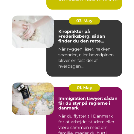
03. May
Kiropraktor på
Frederiksberg: sådan
finder du den rette
behandling
Når ryggen låser, nakken
spænder, eller hovedpinen
bliver en fast del af
hverdagen...
01. May
Immigration lawyer: sådan
får du styr på reglerne i
danmark
Når du flytter til Danmark
for at arbejde, studere eller
være sammen med din
familie, møder du hurti...