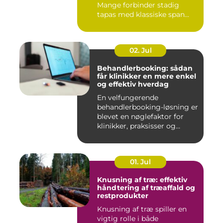
Mange forbinder stadig
tapas med klassiske span...
02. Jul
Behandlerbooking: sådan
får klinikker en mere enkel
og effektiv hverdag
En velfungerende
behandlerbooking-løsning er
blevet en nøglefaktor for
klinikker, praksisser og
beha...
01. Jul
Knusning af træ: effektiv
håndtering af træaffald og
restprodukter
Knusning af træ spiller en
vigtig rolle i både