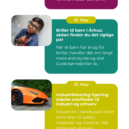
01. May
Briller til børn i Århus:
sådan finder du det rigtige
par
Når et barn har brug for
briller, handler det om langt
mere end styrke og stel.
Gode børnebriller sk...
01. May
Industrilakering hjørring
stærke overflader til
industri og erhverv
Industrien i Vendsyssel stiller
store krav til udstyr,
maskiner og inventar. Når
stålkonstruktioner,...