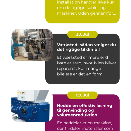
installation handler ikke kun
om de rigtige kabler og
maskiner. Uden gennemført
kab...
30. Jul
Værksted: sådan vælger du
det rigtige til din bil
Et værksted er mere end
bare et sted, hvor bilen bliver
repareret. For mange
bilejere er det en form...
09. Jul
Neddeler: effektiv løsning
til genvinding og
volumenreduktion
En neddeler er en maskine,
der findeler materialer som