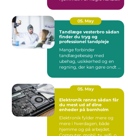
05. May
Tandlæge vesterbro sådan
finder du tryg og
professionel tandpleje
Mange forbinder
tandlægebesøg med
ubehag, usikkerhed og en
regning, der kan gøre ondt i
budgettet. S...
05. May
Elektronik rønne sådan får
du mest ud af dine
enheder på bornholm
Elektronik fylder mere og
mere i hverdagen, både
hjemme og på arbejdet.
Computer, mobil, tv, wifi, o...