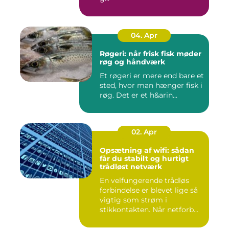
04. Apr
Røgeri: når frisk fisk møder
røg og håndværk
Et røgeri er mere end bare et
sted, hvor man hænger fisk i
røg. Det er et h&arin...
02. Apr
Opsætning af wifi: sådan
får du stabilt og hurtigt
trådløst netværk
En velfungerende trådløs
forbindelse er blevet lige så
vigtig som strøm i
stikkontakten. Når netforb...