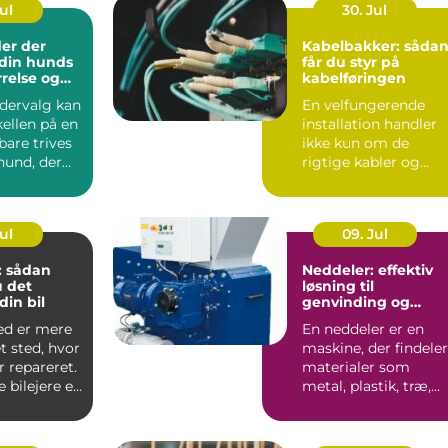
Jul
30. Jul
er der
Kabelbakker: såda
l din hunds
får du styr på
rrelse og
kabelføringen
odervalg kan
En velfungerende
ellen på en
installation handler
bare trives
ikke kun om de
hund, der
rigtige kabler og
maskiner. Uden
gennemført kab...
Jul
09. Jul
: sådan
Neddeler: effektiv
 det
løsning til
 din bil
genvinding og
volumenreduktion
ed er mere
En neddeler er en
t sted, hvor
maskine, der findeler
r repareret.
materialer som
bilejere er
metal, plastik, træ,
m...
elektronik og affa...