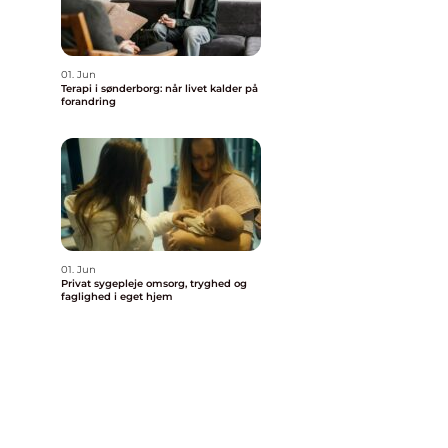
01. Jun
Terapi i sønderborg: når livet kalder på
n
forandring
01. Jun
Privat sygepleje omsorg, tryghed og
faglighed i eget hjem