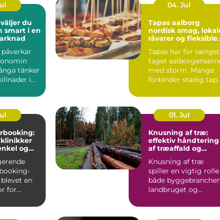
Jul
04. Jul
Tapas aalborg
h smart i en
nordisk smag, lokal
marknad
råvarer og fleksible
menuer
l påverkar
Tapas har for længst
konomin
taget aalborgensern
ånga tänker
med storm. Mange
illnader i
forbinder stadig tap
ter och bin...
med klassiske span...
Jul
01. Jul
rbooking:
Knusning af træ:
 klinikker
effektiv håndtering
enkel og
af træaffald og
hverdag
restprodukter
gerende
Knusning af træ
booking-
spiller en vigtig rolle 
 blevet en
både byggebranchen
r for
landbruget og
praksisser
skovdriften....