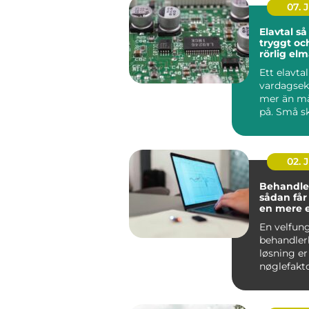
07. 
Elavtal så väljer du
tryggt oc
rörlig el
Ett elavta
vardagse
mer än m
på. Små sk
pris, avgif
02. 
Behandle
sådan får
en mere 
effektiv 
En velfun
behandler
løsning er
nøglefakto
klinikker, 
og beha...