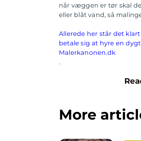
når væggen er tør skal d
eller blåt vand, så malin
Allerede her står det kl
betale sig at hyre en dyg
Malerkanonen.dk
.
Rea
More articl