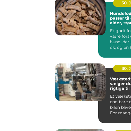
30. 
Hundefod
passer ti
alder, stø
hverdag
Et godt f
være forsk
hund, der 
ok, og en 
ha...
30. 
Værksted
vælger du
rigtige til
Et værkst
end bare e
bilen blive
For mange 
det en for