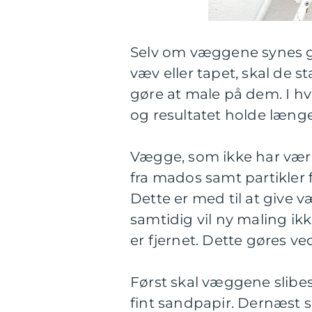
Selv om væggene synes g
væv eller tapet, skal de s
gøre at male på dem. I hv
og resultatet holde længe
Vægge, som ikke har være
fra mados samt partikler 
Dette er med til at give
samtidig vil ny maling ik
er fjernet. Dette gøres 
Først skal væggene slibes 
fint sandpapir. Dernæst 