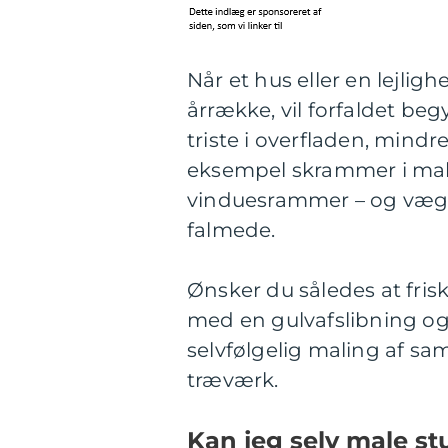
Når et hus eller en lejlig
årrække, vil forfaldet beg
triste i overfladen, mindr
eksempel skrammer i mal
vinduesrammer – og vægg
falmede.
Ønsker du således at fris
med en gulvafslibning og 
selvfølgelig maling af sa
træværk.
Kan jeg selv male st