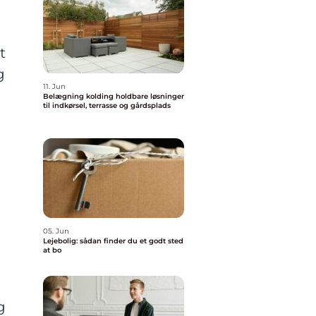
t
g
11. Jun
Belægning kolding holdbare løsninger
til indkørsel, terrasse og gårdsplads
05. Jun
Lejebolig: sådan finder du et godt sted
at bo
g