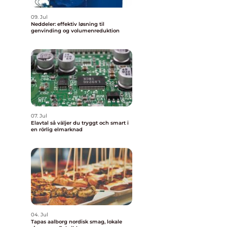
09. Jul
Neddeler: effektiv løsning til
genvinding og volumenreduktion
07. Jul
Elavtal så väljer du tryggt och smart i
en rörlig elmarknad
04. Jul
Tapas aalborg nordisk smag, lokale