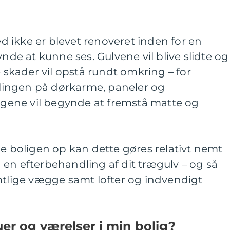
hed ikke er blevet renoveret inden for en
ynde at kunne ses. Gulvene vil blive slidte og
e skader vil opstå rundt omkring – for
ingen på dørkarme, paneler og
ene vil begynde at fremstå matte og
ke boligen op kan dette gøres relativt nemt
en efterbehandling af dit trægulv – og så
mtlige vægge samt lofter og indvendigt
uer og værelser i min bolig?