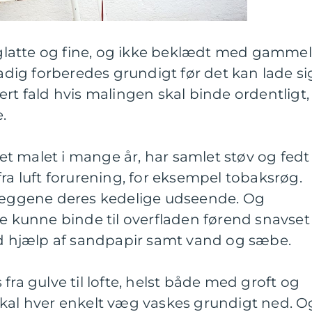
latte og fine, og ikke beklædt med gammel
tadig forberedes grundigt før det kan lade si
ert fald hvis malingen skal binde ordentligt,
.
t malet i mange år, har samlet støv og fedt
fra luft forurening, for eksempel tobaksrøg.
 væggene deres kedelige udseende. Og
ke kunne binde til overfladen førend snavset
ved hjælp af sandpapir samt vand og sæbe.
fra gulve til lofte, helst både med groft og
skal hver enkelt væg vaskes grundigt ned. O