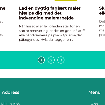
ine
Lad en dygtig faglært maler
Sk
hjælpe dig med det
el
indvendige malerarbejde
at
Det
mal
Når huset eller lejligheden står for en
mal
større renovering, er det en god idé at få
et
prø
alle håndværkere på plads før arbejdet
r
gør
påbegyndes. Hvis du lægger en
e er
lig
skudsikker plan for istandsættelsen, vil
med
du kunne spare mange penge i
timelønninger. Det handler o...
1
2
3
Address
Menu
Ads