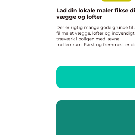
Lad din lokale maler fikse d
vægge og lofter
Der er rigtig mange gode grunde til 
få malet vægge, lofter og indvendigt
træværk i boligen med jævne
mellemrum. Først og fremmest er d
altid rart, og særdeles befordrende fo
den mentale trivsel, når omgivelsern
smukke og friske. Gammel, afs...