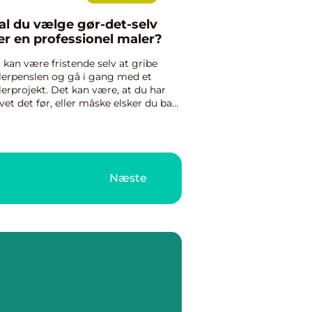
al du vælge gør-det-selv
ler en professionel maler?
 kan være fristende selv at gribe
erpenslen og gå i gang med et
erprojekt. Det kan være, at du har
vet det før, eller måske elsker du bare
-det-selv projekter. Men overvej det
e en ekstra gang, inden du går i gang
 projektet. Det...
Næste