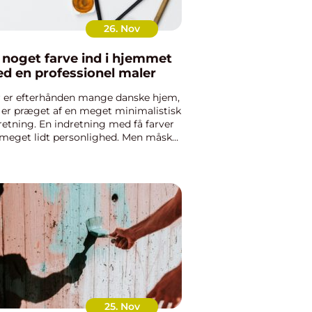
26. Nov
 noget farve ind i hjemmet
d en professionel maler
 er efterhånden mange danske hjem,
 er præget af en meget minimalistisk
retning. En indretning med få farver
meget lidt personlighed. Men måske
 vi genoverveje denne indretning. Et
m med farverige farver kan nemlig
e en positiv e...
25. Nov