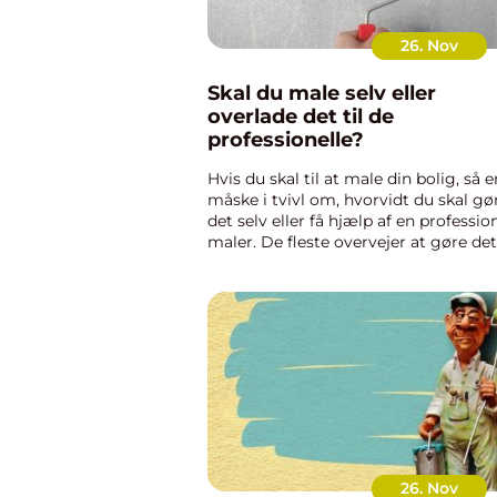
26. Nov
Skal du male selv eller
overlade det til de
professionelle?
Hvis du skal til at male din bolig, så e
måske i tvivl om, hvorvidt du skal gø
det selv eller få hjælp af en professio
maler. De fleste overvejer at gøre det
selv for at spare penge, og i mange
tilfælde er det nok også det billigste
alternat...
26. Nov