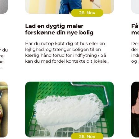
26. Nov
Lad en dygtig maler
Få
forskønne din nye bolig
me
Har du netop købt dig et hus eller en
Der
lejlighed, og trænger boligen til en
der
r du
kærlig hånd forud for indflytning? Så
ind
re
kan du med fordel kontakte dit lokale
og 
nel
malerfirma med henblik på et tilbud på
bør
indvendig maling. Hvorfor skal jeg
hje
betale en maler for at ma...
hav
26. Nov