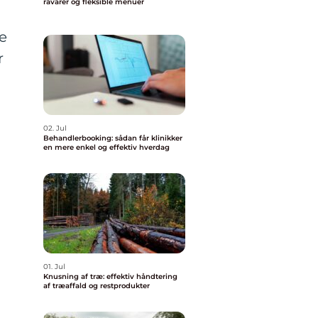
råvarer og fleksible menuer
ge
r
02. Jul
Behandlerbooking: sådan får klinikker
en mere enkel og effektiv hverdag
01. Jul
Knusning af træ: effektiv håndtering
af træaffald og restprodukter