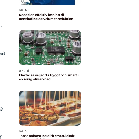
09. Jul
Neddeler: effektiv løsning til
genvinding og volumenreduktion
t
så
07. Jul
Elavtal så väljer du tryggt och smart i
en rörlig elmarknad
te
04. Jul
r
Tapas aalborg nordisk smag, lokale