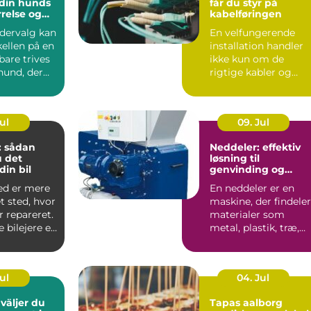
l din hunds
får du styr på
rrelse og
kabelføringen
odervalg kan
En velfungerende
ellen på en
installation handler
bare trives
ikke kun om de
hund, der
rigtige kabler og
maskiner. Uden
gennemført kab...
Jul
09. Jul
: sådan
Neddeler: effektiv
 det
løsning til
 din bil
genvinding og
volumenreduktion
ed er mere
En neddeler er en
t sted, hvor
maskine, der findeler
r repareret.
materialer som
bilejere er
metal, plastik, træ,
m...
elektronik og affa...
Jul
04. Jul
Tapas aalborg