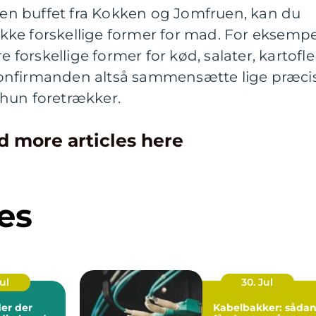
e en buffet fra Kokken og Jomfruen, kan du
ke forskellige former for mad. For eksempe
e forskellige former for kød, salater, kartofle
onfirmanden altså sammensætte lige præci
 hun foretrækker.
d more articles here
es
Jul
30. Jul
er der
Kabelbakker: såda