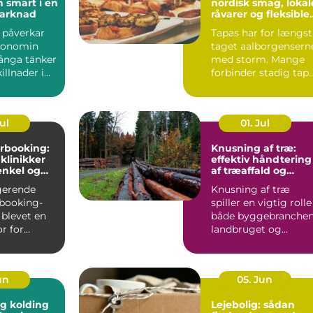
h smart i en
nordisk smag, lokal
marknad
råvarer og fleksible
menuer
l påverkar
Tapas har for længst
konomin
taget aalborgensern
ånga tänker
med storm. Mange
illnader i
forbinder stadig tap
ter och bin...
med klassiske span...
Jul
01. Jul
rbooking:
Knusning af træ:
 klinikker
effektiv håndtering
enkel og
af træaffald og
hverdag
restprodukter
gerende
Knusning af træ
booking-
spiller en vigtig rolle 
 blevet en
både byggebranchen
r for
landbruget og
praksisser
skovdriften....
un
05. Jun
g kolding
Lejebolig: sådan