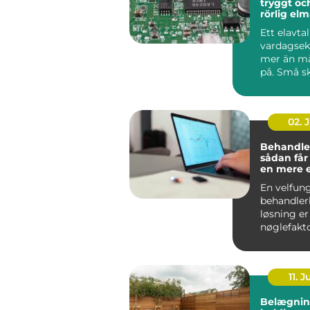
tryggt oc
rörlig el
Ett elavta
vardagse
mer än m
på. Små sk
pris, avgif
02. 
Behandle
sådan får
en mere 
effektiv 
En velfun
behandler
løsning er
nøglefakto
klinikker, 
og beha...
11. J
Belægnin