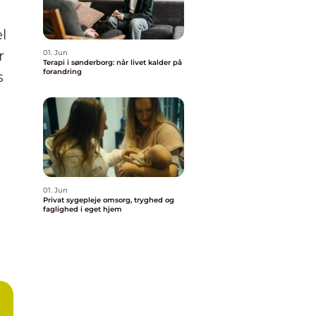
l
r
01. Jun
Terapi i sønderborg: når livet kalder på
forandring
s
01. Jun
Privat sygepleje omsorg, tryghed og
faglighed i eget hjem
n