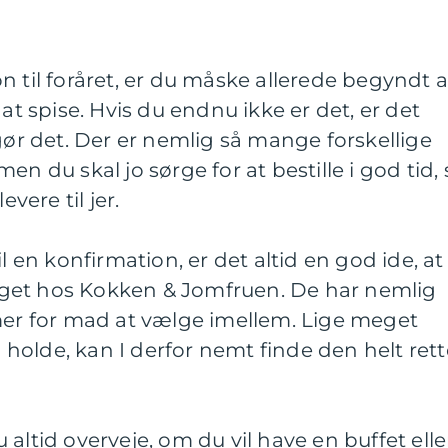
n til foråret, er du måske allerede begyndt a
 at spise. Hvis du endnu ikke er det, er det
 gør det. Der er nemlig så mange forskellige
en du skal jo sørge for at bestille i god tid, 
evere til jer.
l en konfirmation, er det altid en god ide, at
get hos Kokken & Jomfruen. De har nemlig
rmer for mad at vælge imellem. Lige meget
al holde, kan I derfor nemt finde den helt ret
altid overveje, om du vil have en buffet elle