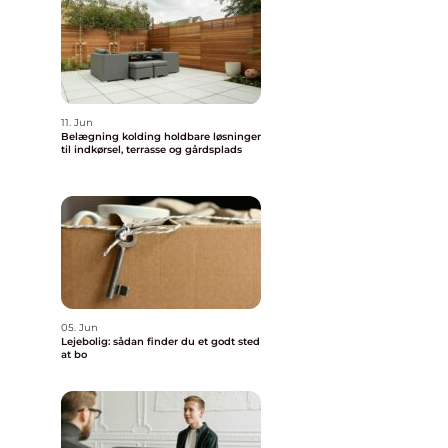
11. Jun
Belægning kolding holdbare løsninger
til indkørsel, terrasse og gårdsplads
05. Jun
Lejebolig: sådan finder du et godt sted
at bo