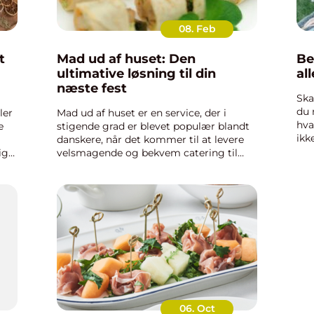
08. Feb
t
Mad ud af huset: Den
Be
ultimative løsning til din
al
næste fest
Ska
du 
ler
Mad ud af huset er en service, der i
hva
e
stigende grad er blevet populær blandt
ikk
danskere, når det kommer til at levere
du 
ig
velsmagende og bekvem catering til
for
både private fester og professionelle
men
e og
arrangementer. Det giver en enestående
mulighed for at nyde et...
06. Oct