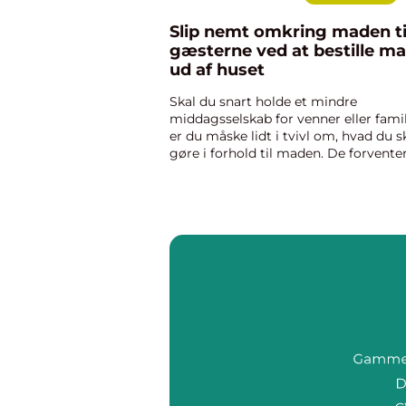
Slip nemt omkring maden ti
gæsterne ved at bestille m
ud af huset
Skal du snart holde et mindre
middagsselskab for venner eller famil
er du måske lidt i tvivl om, hvad du s
gøre i forhold til maden. De forvente
selvfølgelig, at de kan få noget lække
mad, men hvis du ikke lige har tiden
eller lysten til at l...