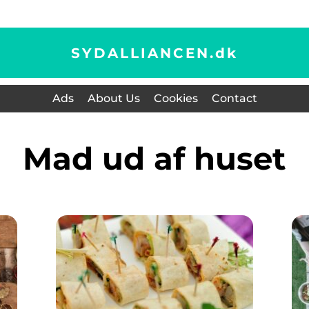
SYDALLIANCEN.
dk
Ads
About Us
Cookies
Contact
mad ud af huset