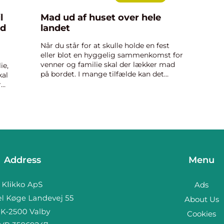
l
Mad ud af huset over hele
ad
landet
Når du står for at skulle holde en fest
eller blot en hyggelig sammenkomst for
venner og familie skal der lækker mad
ie,
på bordet. I mange tilfælde kan det
kal
være hyggeligt selv at kokkerere til en
r
sådan anledning. Men så snart antallet af
r
gæster sniger s...
Address
Menu
Ads
About Us
Cookies