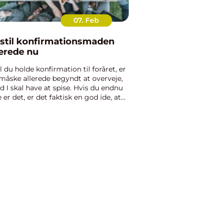
07. Feb
stil konfirmationsmaden
lerede nu
l du holde konfirmation til foråret, er
måske allerede begyndt at overveje,
d I skal have at spise. Hvis du endnu
e er det, er det faktisk en god ide, at
gør det. Der er nemlig så mange
skellige steder at vælge imellem,
 du skal ...