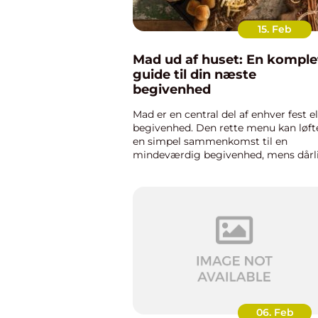
15. Feb
Mad ud af huset: En komple
guide til din næste
begivenhed
Mad er en central del af enhver fest el
begivenhed. Den rette menu kan løft
en simpel sammenkomst til en
mindeværdig begivenhed, mens dårl
mad kan stemple sig negativt i
gæsternes minder. Det er derfor fler
flere vælger at tage skridtet og ...
06. Feb