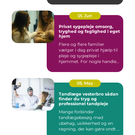
01. Jun
Privat sygepleje omsorg,
tryghed og faglighed i eget
hjem
Flere og flere familier
vælger i dag privat hjælp til
pleje og sygepleje i
hjemmet. For nogle handle...
05. May
Tandlæge vesterbro sådan
finder du tryg og
professionel tandpleje
Mange forbinder
tandlægebesøg med
ubehag, usikkerhed og en
regning, der kan gøre ondt i
budgettet. S...