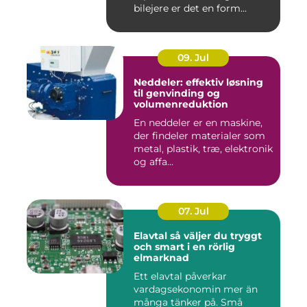
bilejere er det en form...
09. Jul
Neddeler: effektiv løsning
til genvinding og
volumenreduktion
En neddeler er en maskine,
der findeler materialer som
metal, plastik, træ, elektronik
og affa...
07. Jul
Elavtal så väljer du tryggt
och smart i en rörlig
elmarknad
Ett elavtal påverkar
vardagsekonomin mer än
många tänker på. Små