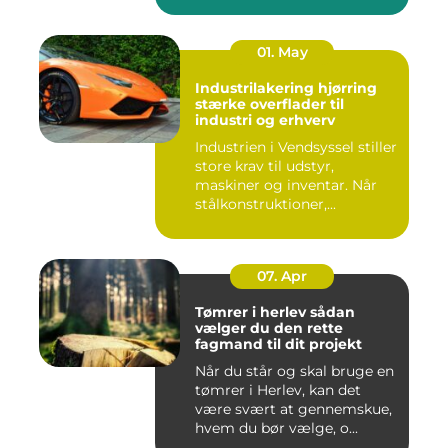
01. May
Industrilakering hjørring
stærke overflader til
industri og erhverv
Industrien i Vendsyssel stiller
store krav til udstyr,
maskiner og inventar. Når
stålkonstruktioner,...
07. Apr
Tømrer i herlev sådan
vælger du den rette
fagmand til dit projekt
Når du står og skal bruge en
tømrer i Herlev, kan det
være svært at gennemskue,
hvem du bør vælge, o...