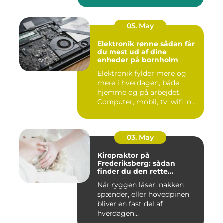
05. May
Elektronik rønne sådan får
du mest ud af dine
enheder på bornholm
Elektronik fylder mere og
mere i hverdagen, både
hjemme og på arbejdet.
Computer, mobil, tv, wifi, o...
03. May
Kiropraktor på
Frederiksberg: sådan
finder du den rette
behandling
Når ryggen låser, nakken
spænder, eller hovedpinen
bliver en fast del af
hverdagen...