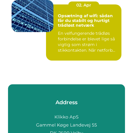
02. Apr
Opsætning af wifi: sådan
får du stabilt og hurtigt
trådløst netværk
En velfungerende trådløs
forbindelse er blevet lige så
vigtig som strøm i
stikkontakten. Når netforb...
Address