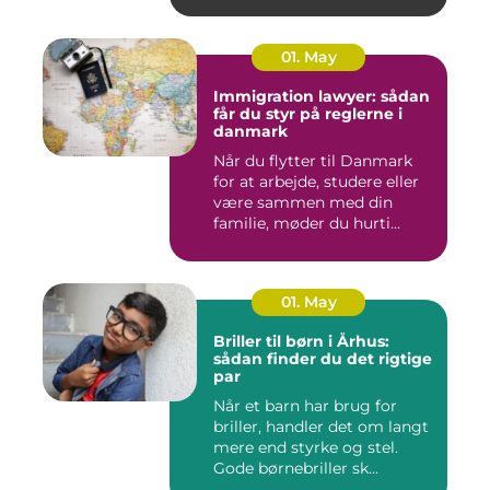
01. May
Immigration lawyer: sådan
får du styr på reglerne i
danmark
Når du flytter til Danmark
for at arbejde, studere eller
være sammen med din
familie, møder du hurti...
01. May
Briller til børn i Århus:
sådan finder du det rigtige
par
Når et barn har brug for
briller, handler det om langt
mere end styrke og stel.
Gode børnebriller sk...