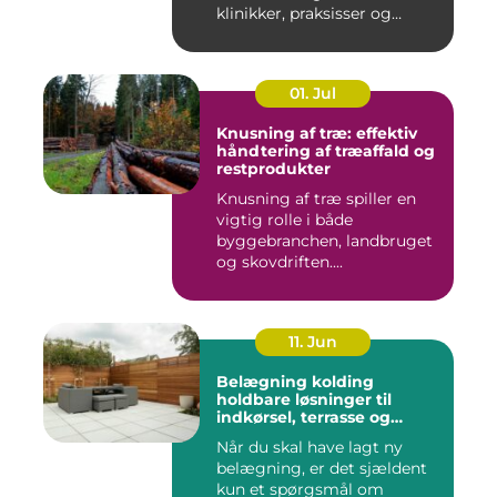
klinikker, praksisser og
beha...
01. Jul
Knusning af træ: effektiv
håndtering af træaffald og
restprodukter
Knusning af træ spiller en
vigtig rolle i både
byggebranchen, landbruget
og skovdriften....
11. Jun
Belægning kolding
holdbare løsninger til
indkørsel, terrasse og
gårdsplads
Når du skal have lagt ny
belægning, er det sjældent
kun et spørgsmål om