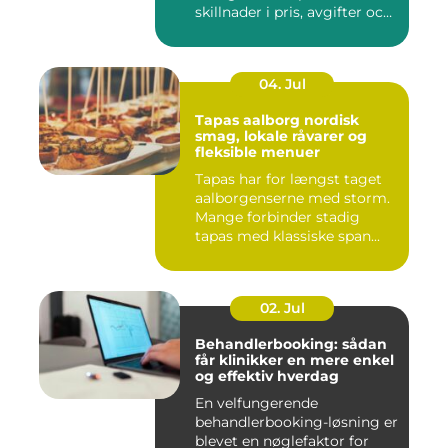
skillnader i pris, avgifter och
bin...
04. Jul
Tapas aalborg nordisk
smag, lokale råvarer og
fleksible menuer
Tapas har for længst taget
aalborgenserne med storm.
Mange forbinder stadig
tapas med klassiske span...
02. Jul
Behandlerbooking: sådan
får klinikker en mere enkel
og effektiv hverdag
En velfungerende
behandlerbooking-løsning er
blevet en nøglefaktor for