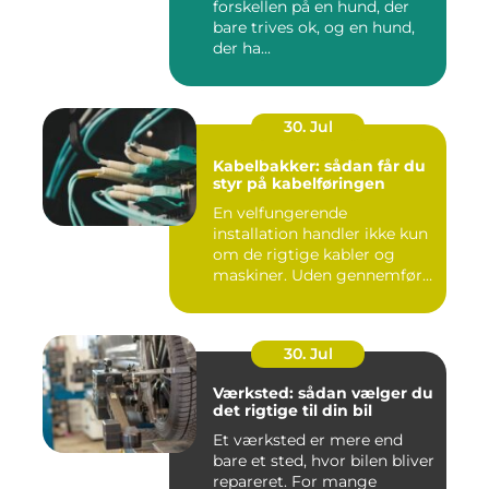
forskellen på en hund, der
bare trives ok, og en hund,
der ha...
30. Jul
Kabelbakker: sådan får du
styr på kabelføringen
En velfungerende
installation handler ikke kun
om de rigtige kabler og
maskiner. Uden gennemført
kab...
30. Jul
Værksted: sådan vælger du
det rigtige til din bil
Et værksted er mere end
bare et sted, hvor bilen bliver
repareret. For mange