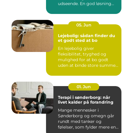
udseende. En god løsning
ska...
05. Jun
Lejebolig: sådan finder du
et godt sted at bo
En lejebolig giver
fleksibilitet, tryghed og
mulighed for at bo godt
uden at binde store summer
i mu...
01. Jun
Terapi i sønderborg: når
livet kalder på forandring
Mange mennesker i
Sønderborg og omegn går
rundt med tanker og
følelser, som fylder mere end
godt er....