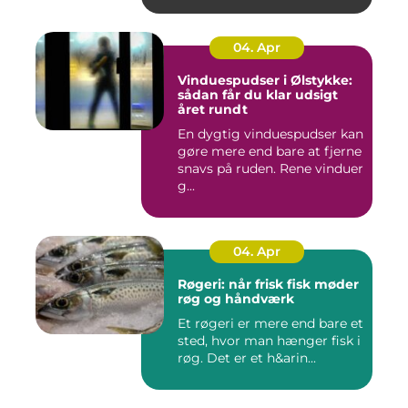
04. Apr
Vinduespudser i Ølstykke:
sådan får du klar udsigt
året rundt
En dygtig vinduespudser kan
gøre mere end bare at fjerne
snavs på ruden. Rene vinduer
g...
04. Apr
Røgeri: når frisk fisk møder
røg og håndværk
Et røgeri er mere end bare et
sted, hvor man hænger fisk i
røg. Det er et h&arin...