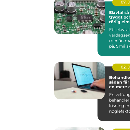
07. 
Elavtal så väljer du
tryggt oc
rörlig el
Ett elavta
vardagse
mer än m
på. Små sk
pris, avgif
02. 
Behandle
sådan får
en mere 
effektiv 
En velfun
behandler
løsning er
nøglefakto
klinikker, 
og beha...