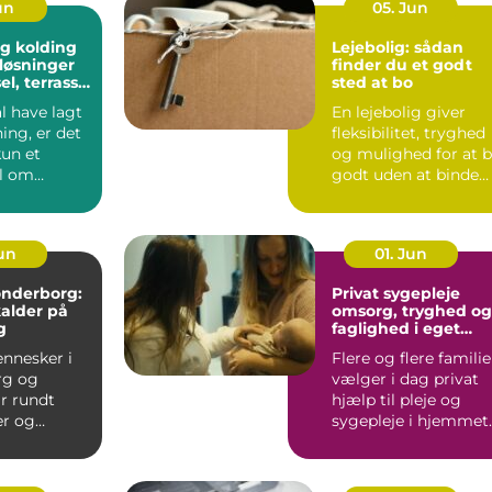
un
05. Jun
g kolding
Lejebolig: sådan
løsninger
finder du et godt
sel, terrasse
sted at bo
plads
l have lagt
En lejebolig giver
ing, er det
fleksibilitet, tryghed
kun et
og mulighed for at 
l om
godt uden at binde
 En god
store summer i mu...
...
Jun
01. Jun
sønderborg:
Privat sygepleje
kalder på
omsorg, tryghed og
g
faglighed i eget
hjem
nnesker i
Flere og flere familie
rg og
vælger i dag privat
r rundt
hjælp til pleje og
r og
sygepleje i hjemmet.
som fylder
For nogle handle...
odt er....