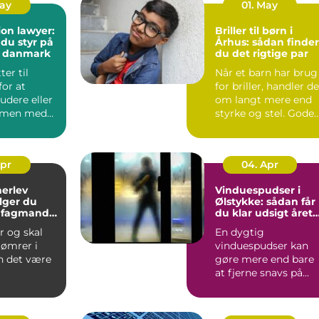
May
01. May
on lawyer:
Briller til børn i
 du styr på
Århus: sådan finder
i danmark
du det rigtige par
ter til
Når et barn har brug
or at
for briller, handler de
tudere eller
om langt mere end
mmen med
styrke og stel. Gode
e, møder du
børnebriller sk...
Apr
04. Apr
herlev
Vinduespudser i
lger du
Ølstykke: sådan får
e fagmand
du klar udsigt året
jekt
rundt
r og skal
En dygtig
tømrer i
vinduespudser kan
n det være
gøre mere end bare
at fjerne snavs på
ue, hvem
ruden. Rene vinduer
ge, o...
g...