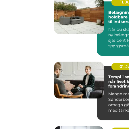
11. J
Belægnin
holdbare 
til indkør
og gårds
Når du ska
ny belægn
sjældent 
spørgsmå
udseende.
løsning ska
01. 
Terapi i 
når livet 
forandrin
Mange me
Sønderbo
omegn gå
med tanke
følelser, 
mere end g