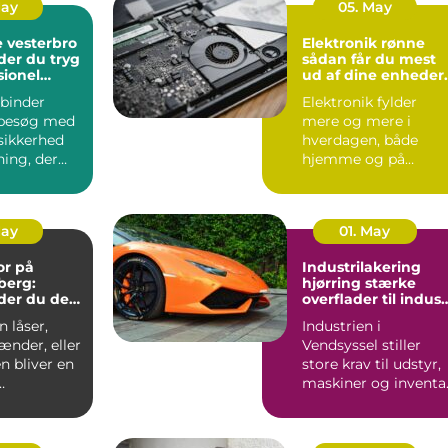
May
05. May
 vesterbro
Elektronik rønne
der du tryg
sådan får du mest
sionel
ud af dine enheder
på bornholm
binder
Elektronik fylder
besøg med
mere og mere i
sikkerhed
hverdagen, både
ning, der
hjemme og på
ndt i
arbejdet. Computer,
S...
mobil, tv, wifi, o...
May
01. May
or på
Industrilakering
berg:
hjørring stærke
der du den
overflader til indust
andling
og erhverv
 låser,
Industrien i
ænder, eller
Vendsyssel stiller
n bliver en
store krav til udstyr,
maskiner og inventar
..
Når
stålkonstruktioner,...