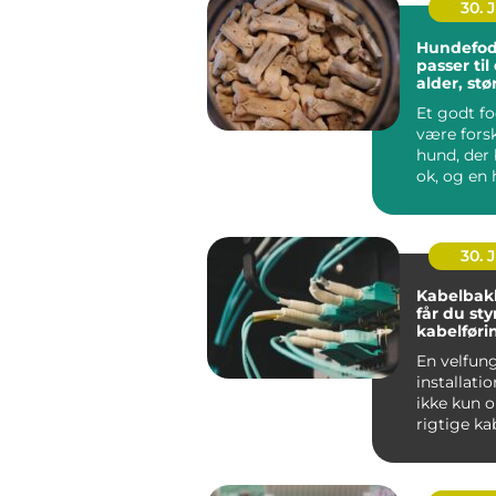
30. 
Hundefod
passer ti
alder, stø
hverdag
Et godt f
være forsk
hund, der 
ok, og en 
ha...
30. 
Kabelbak
får du sty
kabelføri
En velfun
installati
ikke kun 
rigtige ka
maskiner.
gennemfør