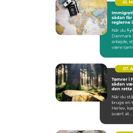
01. 
Immigrati
sådan får
reglerne 
Når du flyt
Danmark f
arbejde, s
være sa
din famili
hurti...
07. 
Tømrer i 
sådan væ
den rett
til dit pro
Når du stå
bruge en 
Herlev, ka
svært at
gennemsk
du bør væl