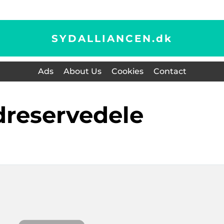
SYDALLIANCEN.
dk
Ads
About Us
Cookies
Contact
ådreservedele