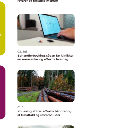
råvarer og fleksible menuer
r
.
r
02. Jul
Behandlerbooking: sådan får klinikker
en mere enkel og effektiv hverdag
01. Jul
Knusning af træ: effektiv håndtering
af træaffald og restprodukter