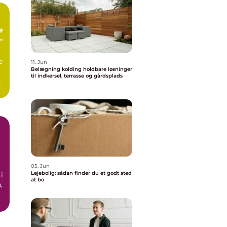
e
e
11. Jun
Belægning kolding holdbare løsninger
til indkørsel, terrasse og gårdsplads
as
05. Jun
Lejebolig: sådan finder du et godt sted
i
at bo
,