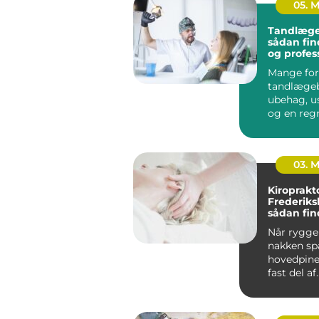
05. 
Tandlæge
sådan fin
og profes
tandpleje
Mange for
tandlæge
ubehag, u
og en reg
kan gøre o
budgettet. 
03. 
Kiroprakt
Frederiks
sådan fin
rette beh
Når ryggen
nakken sp
hovedpine
fast del af
hverdagen.