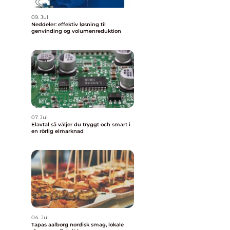
09. Jul
Neddeler: effektiv løsning til
genvinding og volumenreduktion
07. Jul
Elavtal så väljer du tryggt och smart i
en rörlig elmarknad
04. Jul
Tapas aalborg nordisk smag, lokale