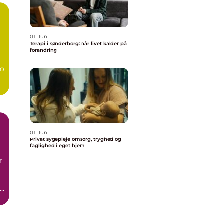
01. Jun
Terapi i sønderborg: når livet kalder på
forandring
bo
01. Jun
Privat sygepleje omsorg, tryghed og
faglighed i eget hjem
r