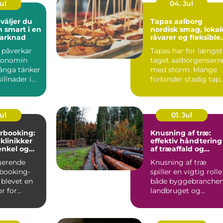
Jul
04. Jul
Tapas aalborg
h smart i en
nordisk smag, lokal
marknad
råvarer og fleksible
menuer
l påverkar
Tapas har for længst
konomin
taget aalborgensern
ånga tänker
med storm. Mange
illnader i
forbinder stadig tap
ter och bin...
med klassiske span...
Jul
01. Jul
rbooking:
Knusning af træ:
 klinikker
effektiv håndtering
enkel og
af træaffald og
hverdag
restprodukter
gerende
Knusning af træ
booking-
spiller en vigtig rolle 
 blevet en
både byggebranchen
r for
landbruget og
praksisser
skovdriften....