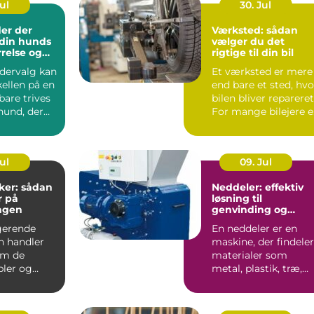
Jul
30. Jul
er der
Værksted: sådan
l din hunds
vælger du det
rrelse og
rigtige til din bil
odervalg kan
Et værksted er mere
ellen på en
end bare et sted, hvo
bare trives
bilen bliver repareret
hund, der
For mange bilejere e
det en form...
Jul
09. Jul
ker: sådan
Neddeler: effektiv
r på
løsning til
ngen
genvinding og
volumenreduktion
gerende
En neddeler er en
on handler
maskine, der findeler
om de
materialer som
bler og
metal, plastik, træ,
 Uden
elektronik og affa...
t kab...