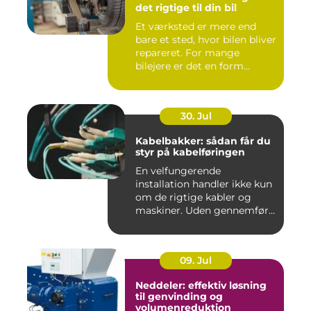
det rigtige til din bil
Et værksted er mere end
bare et sted, hvor bilen bliver
repareret. For mange
bilejere er det en form...
30. Jul
Kabelbakker: sådan får du
styr på kabelføringen
En velfungerende
installation handler ikke kun
om de rigtige kabler og
maskiner. Uden gennemført
kab...
09. Jul
Neddeler: effektiv løsning
til genvinding og
volumenreduktion