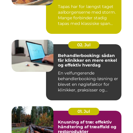
Tapas har for længst taget
aalborgenserne med storm.
Mange forbinder stadig
tapas med klassiske span...
02. Jul
Behandlerbooking: sådan
får klinikker en mere enkel
og effektiv hverdag
En velfungerende
behandlerbooking-løsning er
blevet en nøglefaktor for
klinikker, praksisser og
beha...
01. Jul
Knusning af træ: effektiv
håndtering af træaffald og
restprodukter