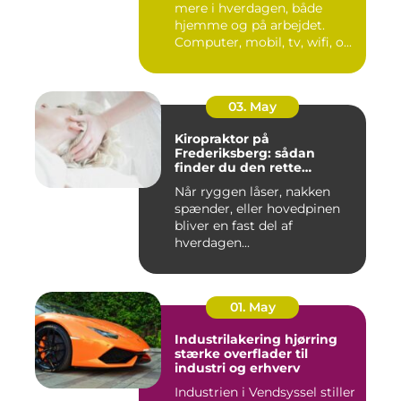
mere i hverdagen, både
hjemme og på arbejdet.
Computer, mobil, tv, wifi, o...
03. May
Kiropraktor på
Frederiksberg: sådan
finder du den rette
behandling
Når ryggen låser, nakken
spænder, eller hovedpinen
bliver en fast del af
hverdagen...
01. May
Industrilakering hjørring
stærke overflader til
industri og erhverv
Industrien i Vendsyssel stiller