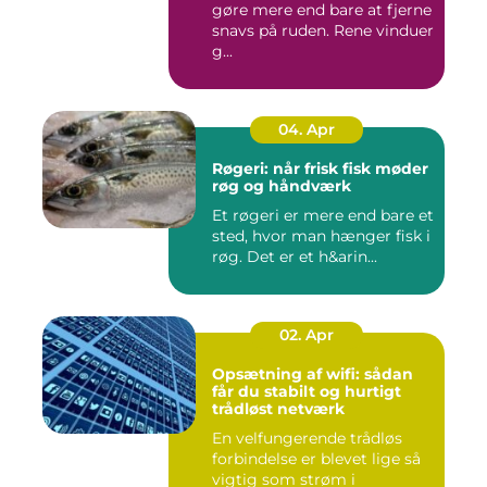
gøre mere end bare at fjerne
snavs på ruden. Rene vinduer
g...
04. Apr
Røgeri: når frisk fisk møder
røg og håndværk
Et røgeri er mere end bare et
sted, hvor man hænger fisk i
røg. Det er et h&arin...
02. Apr
Opsætning af wifi: sådan
får du stabilt og hurtigt
trådløst netværk
En velfungerende trådløs
forbindelse er blevet lige så
vigtig som strøm i