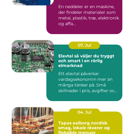
En neddeler er en maskine,
der findeler materialer som
metal, plastik, træ, elektronik
og affa...
07. Jul
Elavtal så väljer du tryggt
och smart i en rörlig
elmarknad
Ett elavtal påverkar
vardagsekonomin mer än
många tänker på. Små
skillnader i pris, avgifter och
bin...
04. Jul
Tapas aalborg nordisk
smag, lokale råvarer og
fleksible menuer