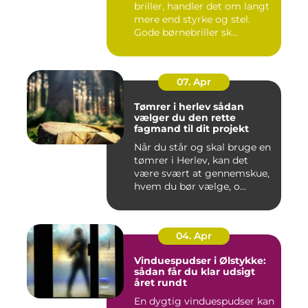
briller, handler det om langt
mere end styrke og stel.
Gode børnebriller sk...
07. Apr
Tømrer i herlev sådan
vælger du den rette
fagmand til dit projekt
Når du står og skal bruge en
tømrer i Herlev, kan det
være svært at gennemskue,
hvem du bør vælge, o...
04. Apr
Vinduespudser i Ølstykke:
sådan får du klar udsigt
året rundt
En dygtig vinduespudser kan