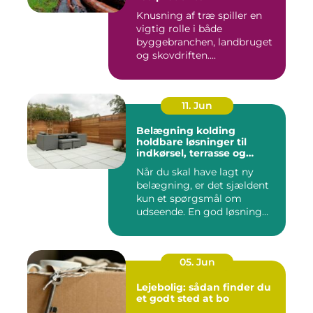
Knusning af træ spiller en
vigtig rolle i både
byggebranchen, landbruget
og skovdriften....
11. Jun
Belægning kolding
holdbare løsninger til
indkørsel, terrasse og
gårdsplads
Når du skal have lagt ny
belægning, er det sjældent
kun et spørgsmål om
udseende. En god løsning
ska...
05. Jun
Lejebolig: sådan finder du
et godt sted at bo