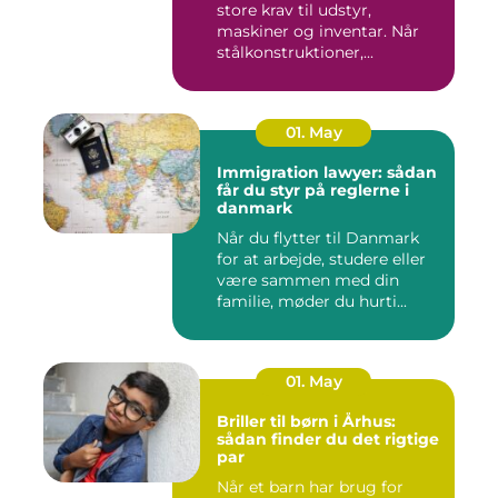
store krav til udstyr,
maskiner og inventar. Når
stålkonstruktioner,...
01. May
Immigration lawyer: sådan
får du styr på reglerne i
danmark
Når du flytter til Danmark
for at arbejde, studere eller
være sammen med din
familie, møder du hurti...
01. May
Briller til børn i Århus:
sådan finder du det rigtige
par
Når et barn har brug for