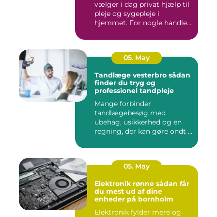
vælger i dag privat hjælp til
pleje og sygepleje i
hjemmet. For nogle handle...
05. May
Tandlæge vesterbro sådan
finder du tryg og
professionel tandpleje
Mange forbinder
tandlægebesøg med
ubehag, usikkerhed og en
regning, der kan gøre ondt i
budgettet. S...
05. May
Elektronik rønne sådan får
du mest ud af dine
enheder på bornholm
Elektronik fylder mere og