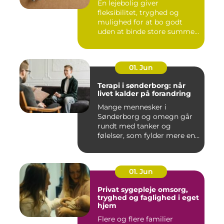
En lejebolig giver
fleksibilitet, tryghed og
mulighed for at bo godt
uden at binde store summer
i mu...
01. Jun
Terapi i sønderborg: når
livet kalder på forandring
Mange mennesker i
Sønderborg og omegn går
rundt med tanker og
følelser, som fylder mere end
godt er....
01. Jun
Privat sygepleje omsorg,
tryghed og faglighed i eget
hjem
Flere og flere familier