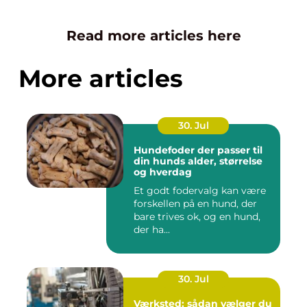
Read more articles here
More articles
30. Jul
Hundefoder der passer til
din hunds alder, størrelse
og hverdag
Et godt fodervalg kan være
forskellen på en hund, der
bare trives ok, og en hund,
der ha...
30. Jul
Værksted: sådan vælger du