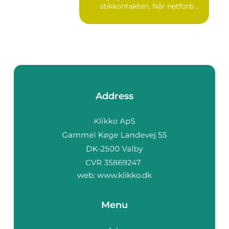
stikkontakten. Når netforb...
Address
web:
www.klikko.dk
Menu