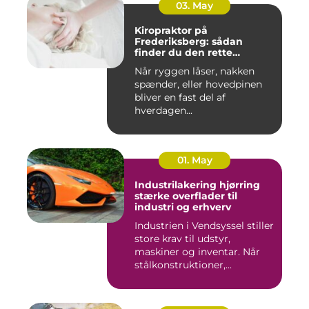
03. May
Kiropraktor på
Frederiksberg: sådan
finder du den rette
behandling
Når ryggen låser, nakken
spænder, eller hovedpinen
bliver en fast del af
hverdagen...
01. May
Industrilakering hjørring
stærke overflader til
industri og erhverv
Industrien i Vendsyssel stiller
store krav til udstyr,
maskiner og inventar. Når
stålkonstruktioner,...