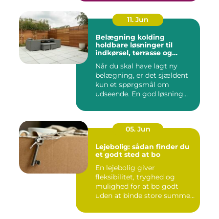
11. Jun
Belægning kolding
holdbare løsninger til
indkørsel, terrasse og
gårdsplads
Når du skal have lagt ny
belægning, er det sjældent
kun et spørgsmål om
udseende. En god løsning
ska...
05. Jun
Lejebolig: sådan finder du
et godt sted at bo
En lejebolig giver
fleksibilitet, tryghed og
mulighed for at bo godt
uden at binde store summer
i mu...