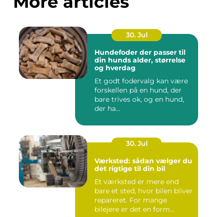
More articles
30. Jul
Hundefoder der passer til
din hunds alder, størrelse
og hverdag
Et godt fodervalg kan være
forskellen på en hund, der
bare trives ok, og en hund,
der ha...
30. Jul
Værksted: sådan vælger du
det rigtige til din bil
Et værksted er mere end
bare et sted, hvor bilen bliver
repareret. For mange
bilejere er det en form...