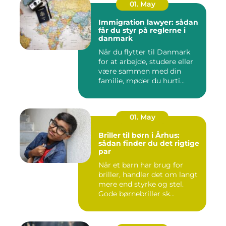
01. May
Immigration lawyer: sådan
får du styr på reglerne i
danmark
Når du flytter til Danmark
for at arbejde, studere eller
være sammen med din
familie, møder du hurti...
01. May
Briller til børn i Århus:
sådan finder du det rigtige
par
Når et barn har brug for
briller, handler det om langt
mere end styrke og stel.
Gode børnebriller sk...