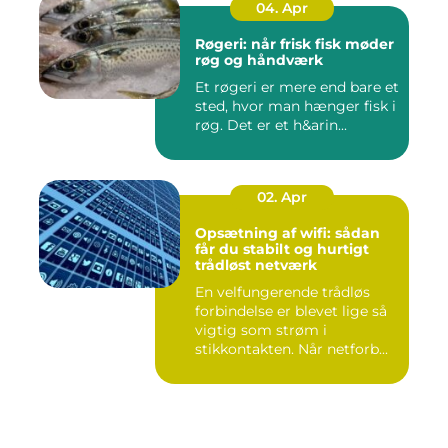
04. Apr
Røgeri: når frisk fisk møder
røg og håndværk
Et røgeri er mere end bare et
sted, hvor man hænger fisk i
røg. Det er et h&arin...
02. Apr
Opsætning af wifi: sådan
får du stabilt og hurtigt
trådløst netværk
En velfungerende trådløs
forbindelse er blevet lige så
vigtig som strøm i
stikkontakten. Når netforb...