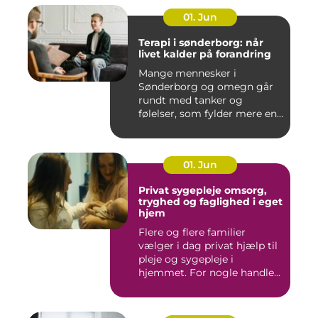
01. Jun
Terapi i sønderborg: når
livet kalder på forandring
Mange mennesker i
Sønderborg og omegn går
rundt med tanker og
følelser, som fylder mere end
godt er....
01. Jun
Privat sygepleje omsorg,
tryghed og faglighed i eget
hjem
Flere og flere familier
vælger i dag privat hjælp til
pleje og sygepleje i
hjemmet. For nogle handle...