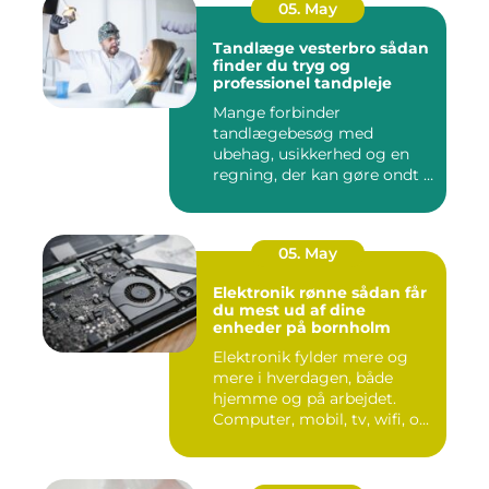
05. May
Tandlæge vesterbro sådan
finder du tryg og
professionel tandpleje
Mange forbinder
tandlægebesøg med
ubehag, usikkerhed og en
regning, der kan gøre ondt i
budgettet. S...
05. May
Elektronik rønne sådan får
du mest ud af dine
enheder på bornholm
Elektronik fylder mere og
mere i hverdagen, både
hjemme og på arbejdet.
Computer, mobil, tv, wifi, o...