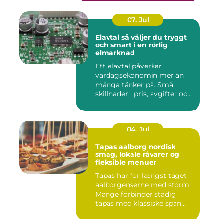
07. Jul
Elavtal så väljer du tryggt
och smart i en rörlig
elmarknad
Ett elavtal påverkar
vardagsekonomin mer än
många tänker på. Små
skillnader i pris, avgifter och
bin...
04. Jul
Tapas aalborg nordisk
smag, lokale råvarer og
fleksible menuer
Tapas har for længst taget
aalborgenserne med storm.
Mange forbinder stadig
tapas med klassiske span...