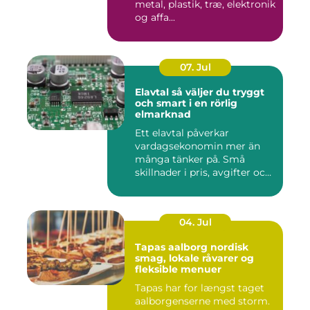
metal, plastik, træ, elektronik
og affa...
07. Jul
Elavtal så väljer du tryggt
och smart i en rörlig
elmarknad
Ett elavtal påverkar
vardagsekonomin mer än
många tänker på. Små
skillnader i pris, avgifter och
bin...
04. Jul
Tapas aalborg nordisk
smag, lokale råvarer og
fleksible menuer
Tapas har for længst taget
aalborgenserne med storm.