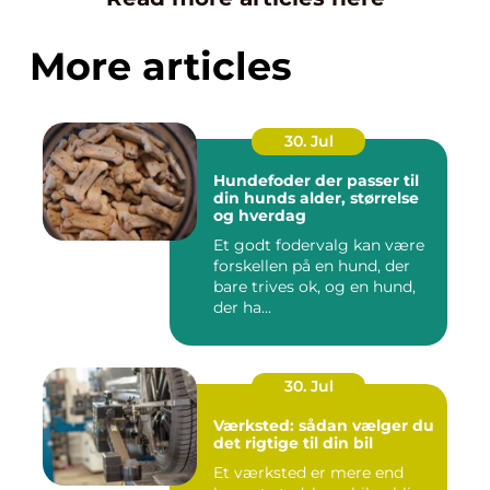
More articles
30. Jul
Hundefoder der passer til
din hunds alder, størrelse
og hverdag
Et godt fodervalg kan være
forskellen på en hund, der
bare trives ok, og en hund,
der ha...
30. Jul
Værksted: sådan vælger du
det rigtige til din bil
Et værksted er mere end