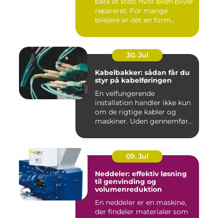
bare et sted, hvor bilen bliver
repareret. For mange
bilejere er det en form...
30. Jul
Kabelbakker: sådan får du
styr på kabelføringen
En velfungerende
installation handler ikke kun
om de rigtige kabler og
maskiner. Uden gennemført
kab...
09. Jul
Neddeler: effektiv løsning
til genvinding og
volumenreduktion
En neddeler er en maskine,
der findeler materialer som