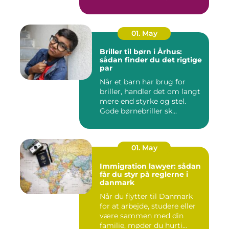
01. May
Briller til børn i Århus:
sådan finder du det rigtige
par
Når et barn har brug for
briller, handler det om langt
mere end styrke og stel.
Gode børnebriller sk...
01. May
Immigration lawyer: sådan
får du styr på reglerne i
danmark
Når du flytter til Danmark
for at arbejde, studere eller
være sammen med din
familie, møder du hurti...