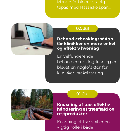
Mange forbinder stadig
tapas med klassiske span...
02. Jul
Behandlerbooking: sådan
får klinikker en mere enkel
og effektiv hverdag
En velfungerende
behandlerbooking-løsning er
blevet en nøglefaktor for
klinikker, praksisser og
beha...
01. Jul
Knusning af træ: effektiv
håndtering af træaffald og
restprodukter
Knusning af træ spiller en
vigtig rolle i både