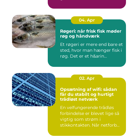
04. Apr
Røgeri: når frisk fisk møder
røg og håndværk
Et røgeri er mere end bare et
sted, hvor man hænger fisk i
røg. Det er et h&arin...
02. Apr
Opsætning af wifi: sådan
får du stabilt og hurtigt
trådløst netværk
En velfungerende trådløs
forbindelse er blevet lige så
vigtig som strøm i
stikkontakten. Når netforb...