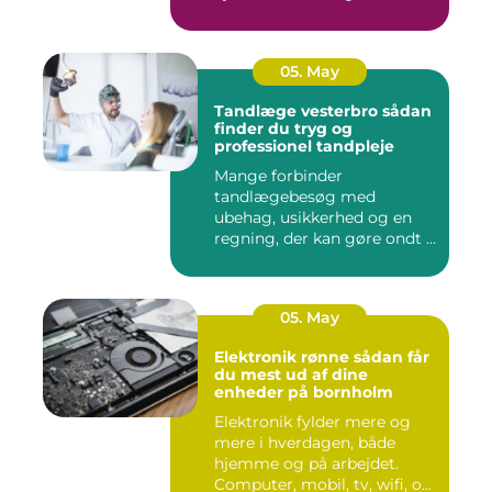
05. May
Tandlæge vesterbro sådan
finder du tryg og
professionel tandpleje
Mange forbinder
tandlægebesøg med
ubehag, usikkerhed og en
regning, der kan gøre ondt i
budgettet. S...
05. May
Elektronik rønne sådan får
du mest ud af dine
enheder på bornholm
Elektronik fylder mere og
mere i hverdagen, både
hjemme og på arbejdet.
Computer, mobil, tv, wifi, o...