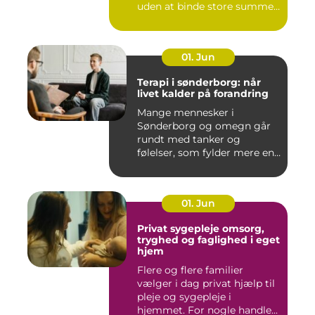
uden at binde store summer
i mu...
01. Jun
Terapi i sønderborg: når
livet kalder på forandring
Mange mennesker i
Sønderborg og omegn går
rundt med tanker og
følelser, som fylder mere end
godt er....
01. Jun
Privat sygepleje omsorg,
tryghed og faglighed i eget
hjem
Flere og flere familier
vælger i dag privat hjælp til
pleje og sygepleje i
hjemmet. For nogle handle...