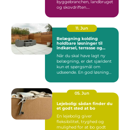
byggebranchen, landbruget
og skovdriften....
11. Jun
Belægning kolding
holdbare løsninger til
indkørsel, terrasse og
gårdsplads
Når du skal have lagt ny
belægning, er det sjældent
kun et spørgsmål om
udseende. En god løsning
ska...
05. Jun
Lejebolig: sådan finder du
et godt sted at bo
En lejebolig giver
fleksibilitet, tryghed og
mulighed for at bo godt