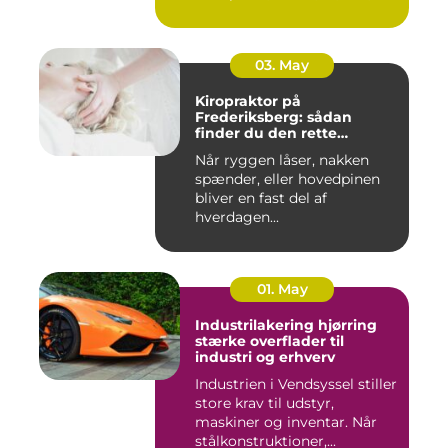
03. May
Kiropraktor på
Frederiksberg: sådan
finder du den rette
behandling
Når ryggen låser, nakken
spænder, eller hovedpinen
bliver en fast del af
hverdagen...
01. May
Industrilakering hjørring
stærke overflader til
industri og erhverv
Industrien i Vendsyssel stiller
store krav til udstyr,
maskiner og inventar. Når
stålkonstruktioner,...