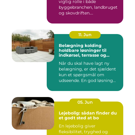
vigtig rolle i både
byggebranchen, landbruget
og skovdriften....
11. Jun
Belægning kolding
holdbare løsninger til
indkørsel, terrasse og
gårdsplads
Når du skal have lagt ny
belægning, er det sjældent
kun et spørgsmål om
udseende. En god løsning
ska...
05. Jun
Lejebolig: sådan finder du
et godt sted at bo
En lejebolig giver
fleksibilitet, tryghed og