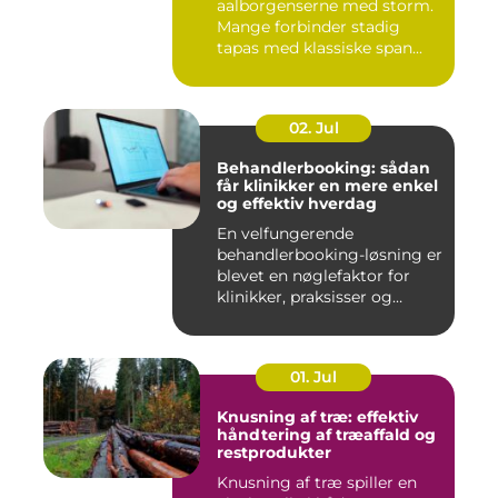
aalborgenserne med storm.
Mange forbinder stadig
tapas med klassiske span...
02. Jul
Behandlerbooking: sådan
får klinikker en mere enkel
og effektiv hverdag
En velfungerende
behandlerbooking-løsning er
blevet en nøglefaktor for
klinikker, praksisser og
beha...
01. Jul
Knusning af træ: effektiv
håndtering af træaffald og
restprodukter
Knusning af træ spiller en