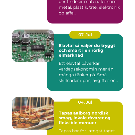
der findeler materialer som
metal, plastik, træ, elektronik
og affa...
07. Jul
Elavtal så väljer du tryggt
och smart i en rörlig
elmarknad
Ett elavtal påverkar
vardagsekonomin mer än
många tänker på. Små
skillnader i pris, avgifter och
bin...
04. Jul
Tapas aalborg nordisk
smag, lokale råvarer og
fleksible menuer
Tapas har for længst taget