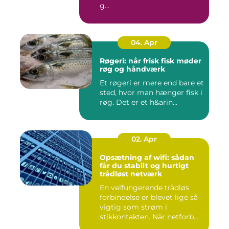
g...
04. Apr
Røgeri: når frisk fisk møder
røg og håndværk
Et røgeri er mere end bare et
sted, hvor man hænger fisk i
røg. Det er et h&arin...
02. Apr
Opsætning af wifi: sådan
får du stabilt og hurtigt
trådløst netværk
En velfungerende trådløs
forbindelse er blevet lige så
vigtig som strøm i
stikkontakten. Når netforb...