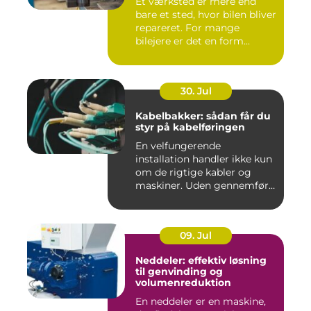
Et værksted er mere end
bare et sted, hvor bilen bliver
repareret. For mange
bilejere er det en form...
30. Jul
Kabelbakker: sådan får du
styr på kabelføringen
En velfungerende
installation handler ikke kun
om de rigtige kabler og
maskiner. Uden gennemført
kab...
09. Jul
Neddeler: effektiv løsning
til genvinding og
volumenreduktion
En neddeler er en maskine,