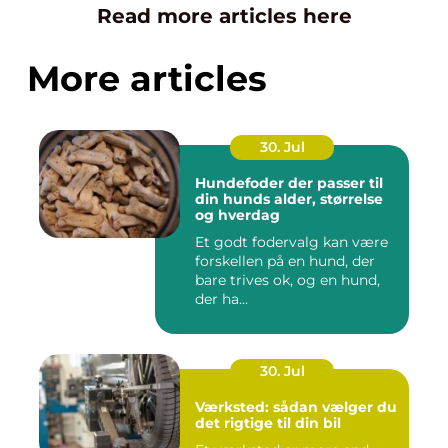
Read more articles here
More articles
30. Jul
Hundefoder der passer til
din hunds alder, størrelse
og hverdag
Et godt fodervalg kan være
forskellen på en hund, der
bare trives ok, og en hund,
der ha...
30. Jul
Værksted: sådan vælger du
det rigtige til din bil