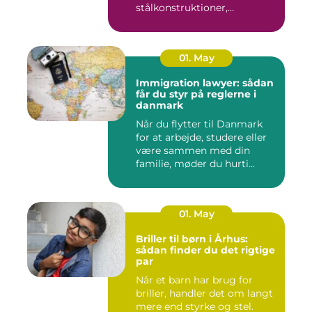
stålkonstruktioner,...
01. May
Immigration lawyer: sådan
får du styr på reglerne i
danmark
Når du flytter til Danmark
for at arbejde, studere eller
være sammen med din
familie, møder du hurti...
01. May
Briller til børn i Århus:
sådan finder du det rigtige
par
Når et barn har brug for
briller, handler det om langt
mere end styrke og stel.