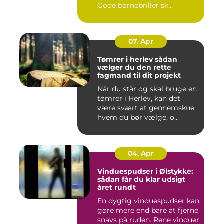
Gode børnebriller sk...
07. Apr
Tømrer i herlev sådan
vælger du den rette
fagmand til dit projekt
Når du står og skal bruge en
tømrer i Herlev, kan det
være svært at gennemskue,
hvem du bør vælge, o...
04. Apr
Vinduespudser i Ølstykke:
sådan får du klar udsigt
året rundt
En dygtig vinduespudser kan
gøre mere end bare at fjerne
snavs på ruden. Rene vinduer