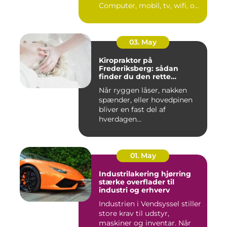
Computer, mobil, tv, wifi, o...
03. May
Kiropraktor på
Frederiksberg: sådan
finder du den rette
behandling
Når ryggen låser, nakken
spænder, eller hovedpinen
bliver en fast del af
hverdagen...
01. May
Industrilakering hjørring
stærke overflader til
industri og erhverv
Industrien i Vendsyssel stiller
store krav til udstyr,
maskiner og inventar. Når