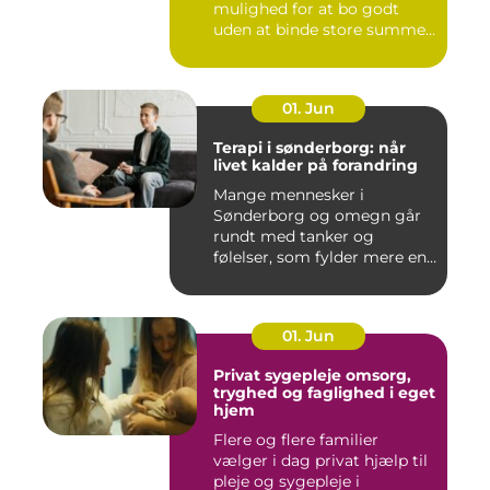
mulighed for at bo godt
uden at binde store summer
i mu...
01. Jun
Terapi i sønderborg: når
livet kalder på forandring
Mange mennesker i
Sønderborg og omegn går
rundt med tanker og
følelser, som fylder mere end
godt er....
01. Jun
Privat sygepleje omsorg,
tryghed og faglighed i eget
hjem
Flere og flere familier
vælger i dag privat hjælp til
pleje og sygepleje i