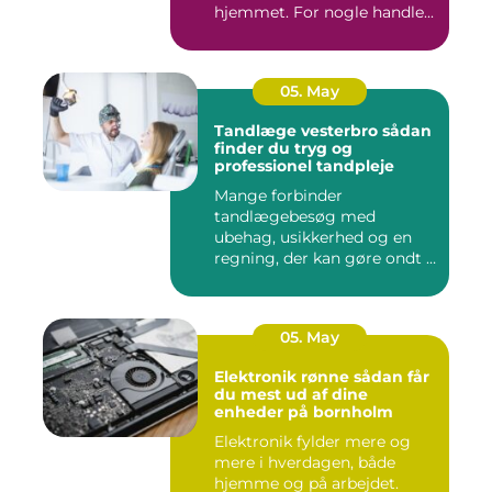
hjemmet. For nogle handle...
05. May
Tandlæge vesterbro sådan
finder du tryg og
professionel tandpleje
Mange forbinder
tandlægebesøg med
ubehag, usikkerhed og en
regning, der kan gøre ondt i
budgettet. S...
05. May
Elektronik rønne sådan får
du mest ud af dine
enheder på bornholm
Elektronik fylder mere og
mere i hverdagen, både
hjemme og på arbejdet.