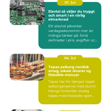
07. Jul
Elavtal så väljer du tryggt
och smart i en rörlig
elmarknad
Ett elavtal påverkar
vardagsekonomin mer än
många tänker på. Små
skillnader i pris, avgifter och
bin...
04. Jul
Tapas aalborg nordisk
smag, lokale råvarer og
fleksible menuer
Tapas har for længst taget
aalborgenserne med storm.
Mange forbinder stadig
tapas med klassiske span...