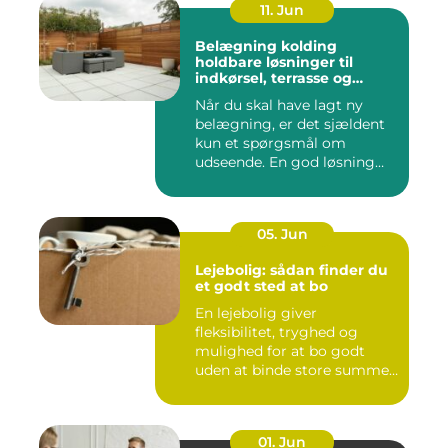
11. Jun
Belægning kolding
holdbare løsninger til
indkørsel, terrasse og
gårdsplads
Når du skal have lagt ny
belægning, er det sjældent
kun et spørgsmål om
udseende. En god løsning
ska...
05. Jun
Lejebolig: sådan finder du
et godt sted at bo
En lejebolig giver
fleksibilitet, tryghed og
mulighed for at bo godt
uden at binde store summer
i mu...
01. Jun