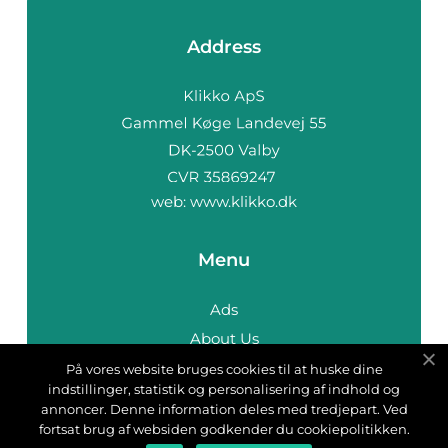
Address
web:
www.klikko.dk
Menu
Ads
About Us
Cookies
På vores website bruges cookies til at huske dine
indstillinger, statistik og personalisering af indhold og
Contact
annoncer. Denne information deles med tredjepart. Ved
Sitemap
fortsat brug af websiden godkender du cookiepolitikken.