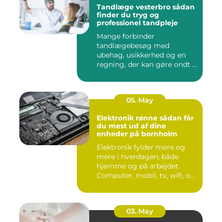
Tandlæge vesterbro sådan
finder du tryg og
professionel tandpleje
Mange forbinder
tandlægebesøg med
ubehag, usikkerhed og en
regning, der kan gøre ondt i
budgettet. S...
05. May
Elektronik rønne sådan får
du mest ud af dine
enheder på bornholm
Elektronik fylder mere og
mere i hverdagen, både
hjemme og på arbejdet.
Computer, mobil, tv, wifi, o...
03. May