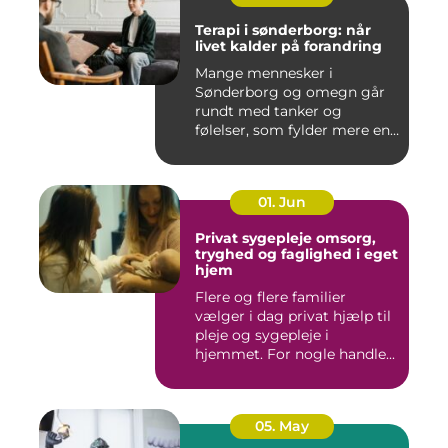
Terapi i sønderborg: når
livet kalder på forandring
Mange mennesker i
Sønderborg og omegn går
rundt med tanker og
følelser, som fylder mere end
godt er....
01. Jun
Privat sygepleje omsorg,
tryghed og faglighed i eget
hjem
Flere og flere familier
vælger i dag privat hjælp til
pleje og sygepleje i
hjemmet. For nogle handle...
05. May