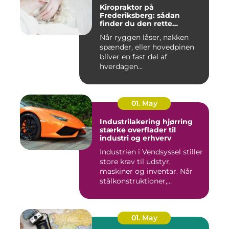
Kiropraktor på
Frederiksberg: sådan
finder du den rette
behandling
Når ryggen låser, nakken
spænder, eller hovedpinen
bliver en fast del af
hverdagen...
01. May
Industrilakering hjørring
stærke overflader til
industri og erhverv
Industrien i Vendsyssel stiller
store krav til udstyr,
maskiner og inventar. Når
stålkonstruktioner,...
01. May