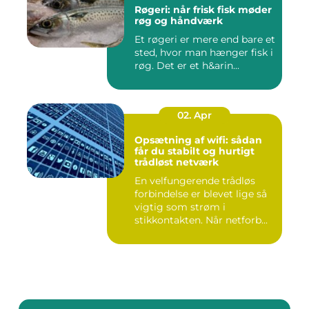
Røgeri: når frisk fisk møder
røg og håndværk
Et røgeri er mere end bare et
sted, hvor man hænger fisk i
røg. Det er et h&arin...
02. Apr
Opsætning af wifi: sådan
får du stabilt og hurtigt
trådløst netværk
En velfungerende trådløs
forbindelse er blevet lige så
vigtig som strøm i
stikkontakten. Når netforb...