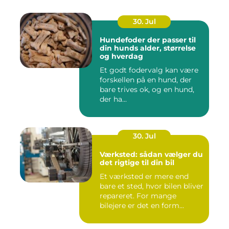
30. Jul
Hundefoder der passer til
din hunds alder, størrelse
og hverdag
Et godt fodervalg kan være
forskellen på en hund, der
bare trives ok, og en hund,
der ha...
30. Jul
Værksted: sådan vælger du
det rigtige til din bil
Et værksted er mere end
bare et sted, hvor bilen bliver
repareret. For mange
bilejere er det en form...