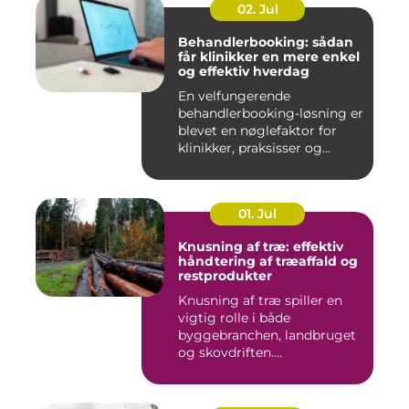
02. Jul
Behandlerbooking: sådan
får klinikker en mere enkel
og effektiv hverdag
En velfungerende
behandlerbooking-løsning er
blevet en nøglefaktor for
klinikker, praksisser og
beha...
01. Jul
Knusning af træ: effektiv
håndtering af træaffald og
restprodukter
Knusning af træ spiller en
vigtig rolle i både
byggebranchen, landbruget
og skovdriften....