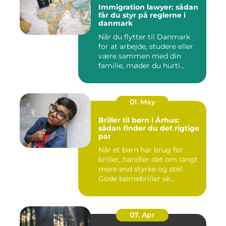
Immigration lawyer: sådan
får du styr på reglerne i
danmark
Når du flytter til Danmark
for at arbejde, studere eller
være sammen med din
familie, møder du hurti...
01. May
Briller til børn i Århus:
sådan finder du det rigtige
par
Når et barn har brug for
briller, handler det om langt
mere end styrke og stel.
Gode børnebriller sk...
07. Apr