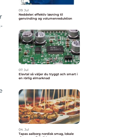
09. Jul
Neddeler: effektiv løsning til
r
genvinding og volumenreduktion
-
07. Jul
Elavtal så väljer du tryggt och smart i
en rörlig elmarknad
e
04. Jul
Tapas aalborg nordisk smag, lokale