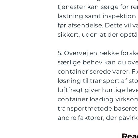
tjenester kan sørge for r
lastning samt inspektion a
før afsendelse. Dette vil 
sikkert, uden at der opst
5. Overvej en række forsk
særlige behov kan du over
containeriserede varer. F
løsning til transport af 
luftfragt giver hurtige le
container loading virks
transportmetode baseret 
andre faktorer, der påvir
Rea