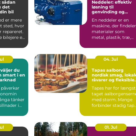
: sådan
Neddeler: effektiv
 det
løsning til
 din bil
genvinding og
volumenreduktion
ed er mere
En neddeler er en
t sted, hvor
maskine, der findeler
r repareret.
materialer som
bilejere er
metal, plastik, træ,
m...
elektronik og affa...
Jul
04. Jul
Tapas aalborg
h smart i en
nordisk smag, lokal
marknad
råvarer og fleksible
menuer
l påverkar
Tapas har for længst
konomin
taget aalborgensern
ånga tänker
med storm. Mange
illnader i
forbinder stadig tap
ter och bin...
med klassiske span...
Jul
01. Jul