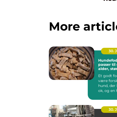
More articl
30. 
Hundefod
passer ti
alder, stø
hverdag
Et godt f
være forsk
hund, der 
ok, og en 
ha...
30. 