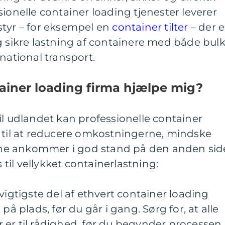
sionelle container loading tjenester leverer
styr – for eksempel en
container tilter
– der e
g sikre lastning af containere med både bulk
national transport.
ainer loading firma hjælpe mig?
il udlandet kan professionelle container
e til at reducere omkostningerne, mindske
rerne ankommer i god stand på den anden sid
s til vellykket containerlastning:
vigtigste del af ethvert container loading
på plads, før du går i gang. Sørg for, at alle
er til rådighed, før du begynder processen.