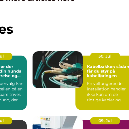
es
Jul
30. Jul
er der
Kabelbakker: såda
l din hunds
får du styr på
rrelse og
kabelføringen
odervalg kan
En velfungerende
ellen på en
installation handler
bare trives
ikke kun om de
hund, der
rigtige kabler og
maskiner. Uden
gennemført kab...
Jul
09. Jul