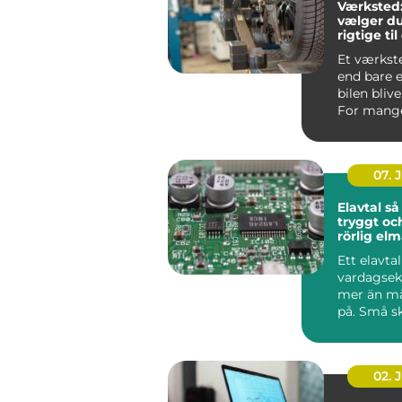
Værksted
vælger du
rigtige til
Et værkst
end bare e
bilen blive
For mange 
det en for
07. 
Elavtal så väljer du
tryggt oc
rörlig el
Ett elavta
vardagse
mer än m
på. Små sk
pris, avgif
02. 