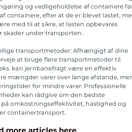
engøring og vedligeholdelse af containere fø
f containere, efter at de er blevet lastet, m
være med til at sikre, at lasten opbevares
år skader under transporten.
ellige transportmetoder: Afhængigt af dine
veje at bruge flere transportmetoder til
.eks. kan jernbanefragt være en effektiv
store mængder varer over lange afstande, me
veringstider for mindre varer. Professionelle
omheder kan rådgive om den bedste
på omkostningseffektivitet, hastighed og
ker containertransport.
d more articles here