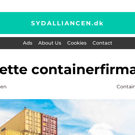
SYDALLIANCEN.
dk
Ads
About Us
Cookies
Contact
rette containerfirm
sen
Contai