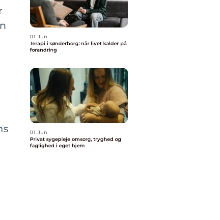
r
en
01. Jun
Terapi i sønderborg: når livet kalder på
forandring
ns
01. Jun
Privat sygepleje omsorg, tryghed og
faglighed i eget hjem