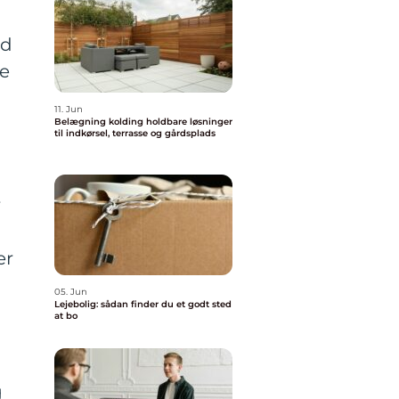
ld
le
11. Jun
Belægning kolding holdbare løsninger
til indkørsel, terrasse og gårdsplads
r
er
05. Jun
Lejebolig: sådan finder du et godt sted
at bo
g