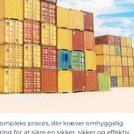
kompleks proces, der kræver omhyggelig
ng for at sikre en sikker, sikker og effektiv