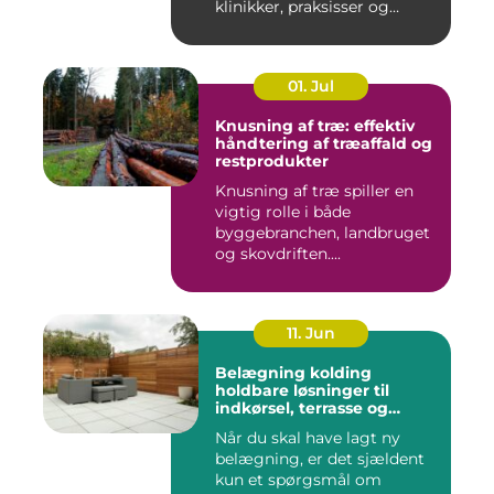
klinikker, praksisser og
beha...
01. Jul
Knusning af træ: effektiv
håndtering af træaffald og
restprodukter
Knusning af træ spiller en
vigtig rolle i både
byggebranchen, landbruget
og skovdriften....
11. Jun
Belægning kolding
holdbare løsninger til
indkørsel, terrasse og
gårdsplads
Når du skal have lagt ny
belægning, er det sjældent
kun et spørgsmål om