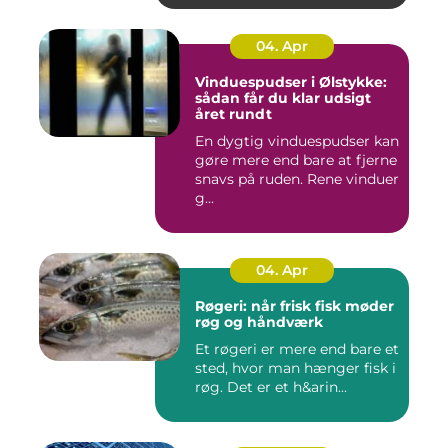
04. Apr
Vinduespudser i Ølstykke:
sådan får du klar udsigt
året rundt
En dygtig vinduespudser kan
gøre mere end bare at fjerne
snavs på ruden. Rene vinduer
g...
04. Apr
Røgeri: når frisk fisk møder
røg og håndværk
Et røgeri er mere end bare et
sted, hvor man hænger fisk i
røg. Det er et h&arin...