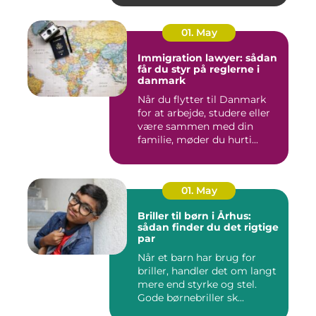
01. May
Immigration lawyer: sådan
får du styr på reglerne i
danmark
Når du flytter til Danmark
for at arbejde, studere eller
være sammen med din
familie, møder du hurti...
01. May
Briller til børn i Århus:
sådan finder du det rigtige
par
Når et barn har brug for
briller, handler det om langt
mere end styrke og stel.
Gode børnebriller sk...