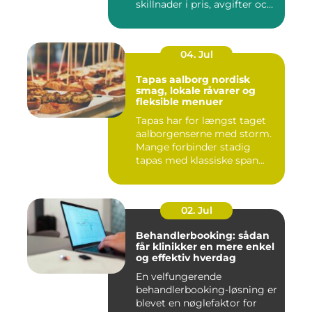
skillnader i pris, avgifter och
bin...
04. Jul
Tapas aalborg nordisk
smag, lokale råvarer og
fleksible menuer
Tapas har for længst taget
aalborgenserne med storm.
Mange forbinder stadig
tapas med klassiske span...
02. Jul
Behandlerbooking: sådan
får klinikker en mere enkel
og effektiv hverdag
En velfungerende
behandlerbooking-løsning er
blevet en nøglefaktor for