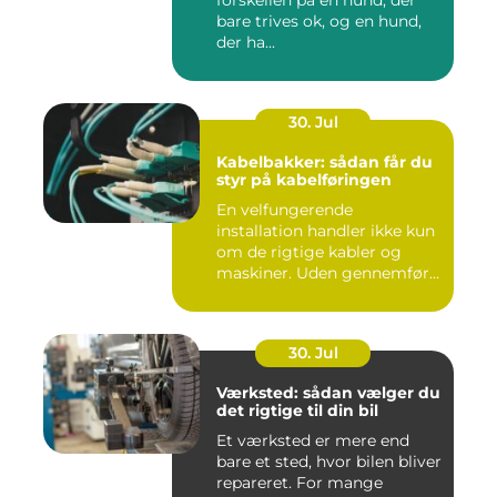
forskellen på en hund, der
bare trives ok, og en hund,
der ha...
30. Jul
Kabelbakker: sådan får du
styr på kabelføringen
En velfungerende
installation handler ikke kun
om de rigtige kabler og
maskiner. Uden gennemført
kab...
30. Jul
Værksted: sådan vælger du
det rigtige til din bil
Et værksted er mere end
bare et sted, hvor bilen bliver
repareret. For mange