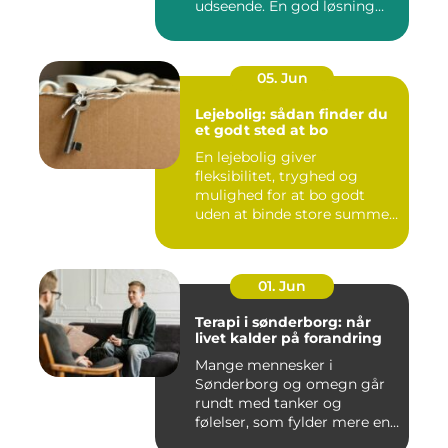
udseende. En god løsning
ska...
05. Jun
Lejebolig: sådan finder du
et godt sted at bo
En lejebolig giver
fleksibilitet, tryghed og
mulighed for at bo godt
uden at binde store summer
i mu...
01. Jun
Terapi i sønderborg: når
livet kalder på forandring
Mange mennesker i
Sønderborg og omegn går
rundt med tanker og
følelser, som fylder mere end
godt er....