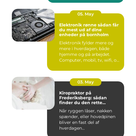
05. May
Elektronik rønne sådan får
du mest ud af dine
enheder på bornholm
Elektronik fylder mere og
mere i hverdagen, både
hjemme og på arbejdet.
Computer, mobil, tv, wifi, o...
03. May
Kiropraktor på
Frederiksberg: sådan
finder du den rette
behandling
Når ryggen låser, nakken
spænder, eller hovedpinen
bliver en fast del af
hverdagen...