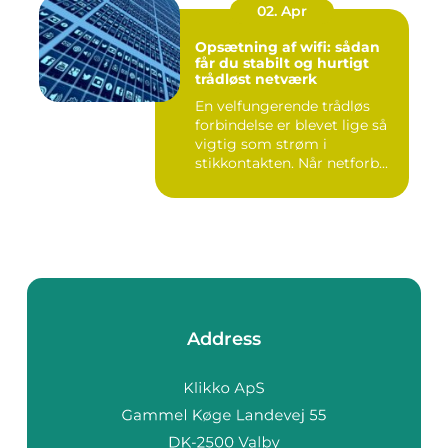
02. Apr
Opsætning af wifi: sådan
får du stabilt og hurtigt
trådløst netværk
En velfungerende trådløs
forbindelse er blevet lige så
vigtig som strøm i
stikkontakten. Når netforb...
Address