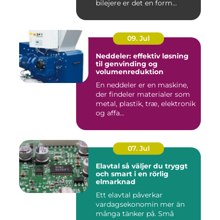
bilejere er det en form...
09. Jul
Neddeler: effektiv løsning
til genvinding og
volumenreduktion
En neddeler er en maskine,
der findeler materialer som
metal, plastik, træ, elektronik
og affa...
07. Jul
Elavtal så väljer du tryggt
och smart i en rörlig
elmarknad
Ett elavtal påverkar
vardagsekonomin mer än
många tänker på. Små