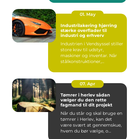
01. May
Industrilakering hjørring
stærke overflader til
industri og erhverv
Industrien i Vendsyssel stiller
store krav til udstyr,
maskiner og inventar. Når
stålkonstruktioner,...
07. Apr
Tømrer i herlev sådan
vælger du den rette
fagmand til dit projekt
Når du står og skal bruge en
tømrer i Herlev, kan det
være svært at gennemskue,
hvem du bør vælge, o...