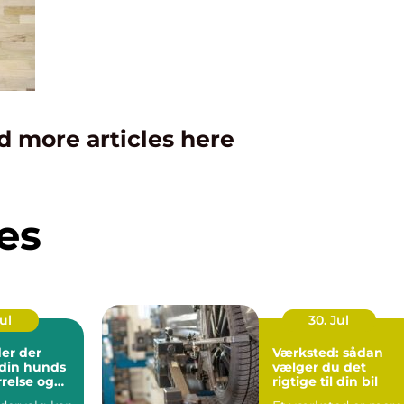
d more articles here
es
Jul
30. Jul
er der
Værksted: sådan
l din hunds
vælger du det
rrelse og
rigtige til din bil