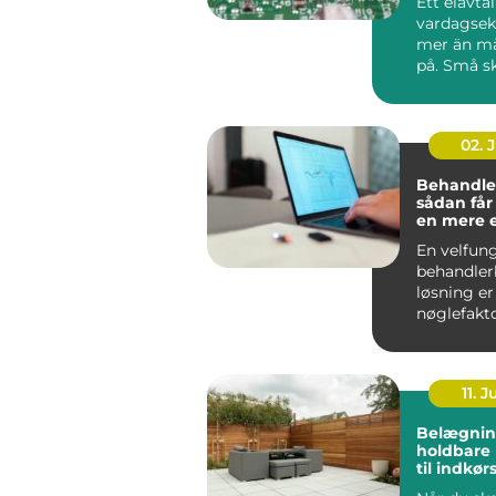
Ett elavta
vardagse
mer än m
på. Små sk
pris, avgif
02. 
Behandle
sådan får
en mere 
effektiv 
En velfun
behandler
løsning er
nøglefakto
klinikker, 
og beha...
11. J
Belægnin
holdbare 
til indkør
og gårds