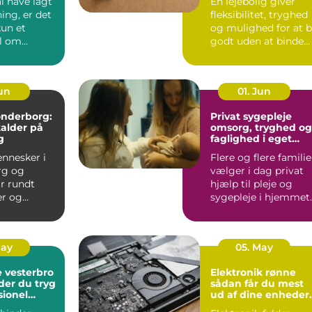
l have lagt
En lejebolig giver
ing, er det
fleksibilitet, tryghed
kun et
og mulighed for at 
l om
godt uden at binde
 En god
store summer i mu...
...
Jun
01. Jun
sønderborg:
Privat sygepleje
kalder på
omsorg, tryghed og
g
faglighed i eget
hjem
nnesker i
Flere og flere familie
rg og
vælger i dag privat
r rundt
hjælp til pleje og
r og
sygepleje i hjemmet.
som fylder
For nogle handle...
odt er....
May
05. May
 vesterbro
Elektronik rønne
der du tryg
sådan får du mest
sionel
ud af dine enheder
på bornholm