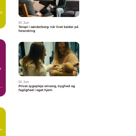
bo
01. Jun
Terapi i sønderborg: når livet kalder på
forandring
r
01. Jun
Privat sygepleje omsorg, tryghed og
faglighed i eget hjem