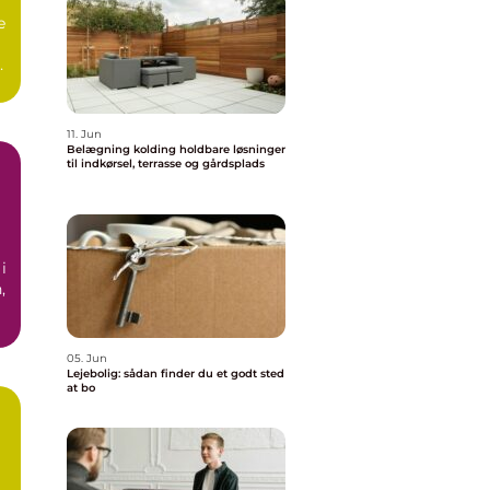
e
as
11. Jun
Belægning kolding holdbare løsninger
til indkørsel, terrasse og gårdsplads
i
,
05. Jun
Lejebolig: sådan finder du et godt sted
at bo