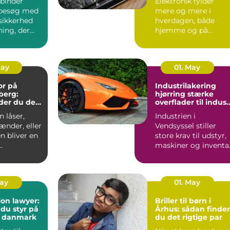
binder
Elektronik fylder
besøg med
mere og mere i
sikkerhed
hverdagen, både
ning, der
hjemme og på
ndt i
arbejdet. Computer,
S...
mobil, tv, wifi, o...
May
01. May
or på
Industrilakering
berg:
hjørring stærke
der du den
overflader til indust
andling
og erhverv
 låser,
Industrien i
ænder, eller
Vendsyssel stiller
n bliver en
store krav til udstyr,
maskiner og inventar
..
Når
stålkonstruktioner,...
May
01. May
on lawyer:
Briller til børn i
 du styr på
Århus: sådan finder
i danmark
du det rigtige par