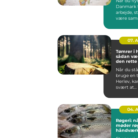
Når du flyt
Danmark f
arbejde, s
være sa
din famili
hurti...
07. 
Tømrer i 
sådan væ
den rett
til dit pro
Når du stå
bruge en 
Herlev, ka
svært at
gennemsk
du bør væl
04. 
Røgeri: nå
møder rø
håndvær