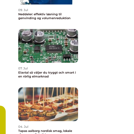
09. Jul
Neddeler: effektiv løsning til
genvinding og volumenreduktion
07. Jul
Elavtal så väljer du tryggt och smart i
en rörlig elmarknad
04. Jul
Tapas aalborg nordisk smag, lokale