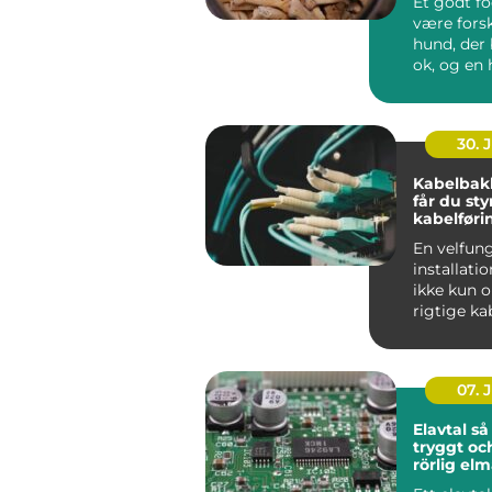
Et godt f
være forsk
hund, der 
ok, og en 
ha...
30. 
Kabelbak
får du sty
kabelføri
En velfun
installati
ikke kun 
rigtige ka
maskiner.
gennemfør
07. 
Elavtal så väljer du
tryggt oc
rörlig el