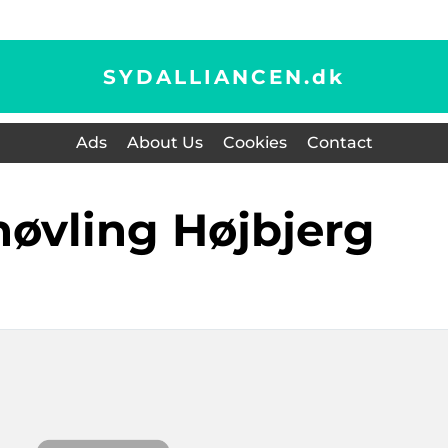
SYDALLIANCEN.
dk
Ads
About Us
Cookies
Contact
fhøvling Højbjerg