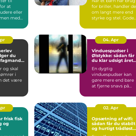
ter til
Når et barn har brug
or at
for briller, handler de
tudere eller
om langt mere end
mmen med
styrke og stel. Gode
e, møder du
børnebriller sk...
Apr
04. Apr
herlev
Vinduespudser i
lger du
Ølstykke: sådan får
e fagmand
du klar udsigt året
jekt
rundt
r og skal
En dygtig
tømrer i
vinduespudser kan
n det være
gøre mere end bare
at fjerne snavs på
ue, hvem
ruden. Rene vinduer
ge, o...
g...
Apr
02. Apr
r frisk fisk
Opsætning af wifi:
g og
sådan får du stabilt
k
og hurtigt trådløst
netværk