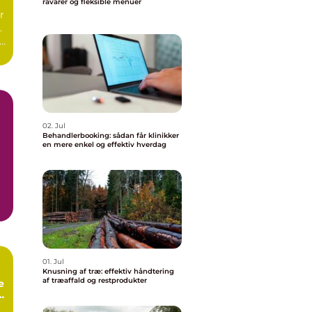
råvarer og fleksible menuer
r
.
r
02. Jul
Behandlerbooking: sådan får klinikker
en mere enkel og effektiv hverdag
01. Jul
Knusning af træ: effektiv håndtering
af træaffald og restprodukter
e