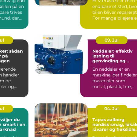
odervalg kan
Et værksted er mere
ellen på en
end bare et sted, hvo
bare trives
bilen bliver repareret
hund, der
For mange bilejere e
det en form...
Jul
09. Jul
ker: sådan
Neddeler: effektiv
r på
løsning til
ngen
genvinding og
volumenreduktion
gerende
En neddeler er en
on handler
maskine, der findeler
om de
materialer som
bler og
metal, plastik, træ,
 Uden
elektronik og affa...
t kab...
Jul
04. Jul
Tapas aalborg
h smart i en
nordisk smag, lokal
marknad
råvarer og fleksible
menuer