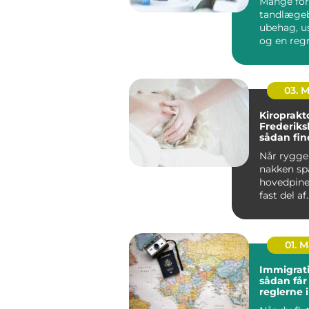
Mange for
tandlæge
ubehag, u
og en reg
kan gøre o
budgettet. 
03. 
Kiroprakt
Frederiks
sådan fin
rette beh
Når ryggen
nakken sp
hovedpine
fast del af
hverdagen.
01. 
Immigrati
sådan får
reglerne 