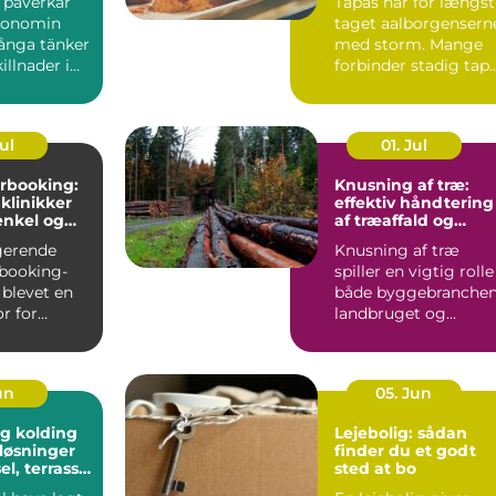
l påverkar
Tapas har for længst
konomin
taget aalborgensern
ånga tänker
med storm. Mange
illnader i
forbinder stadig tap
ter och bin...
med klassiske span...
Jul
01. Jul
rbooking:
Knusning af træ:
 klinikker
effektiv håndtering
enkel og
af træaffald og
hverdag
restprodukter
gerende
Knusning af træ
booking-
spiller en vigtig rolle 
 blevet en
både byggebranchen
r for
landbruget og
praksisser
skovdriften....
un
05. Jun
g kolding
Lejebolig: sådan
løsninger
finder du et godt
sel, terrasse
sted at bo
plads