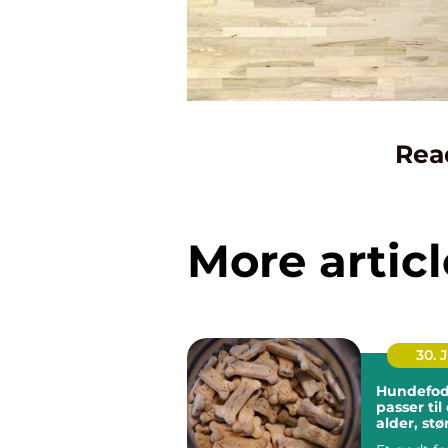
Rea
More articl
30. 
Hundefod
passer ti
alder, stø
hverdag