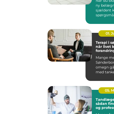
Når du ska
ny belægn
sjældent 
spørgsmå
udseende.
løsning ska
01. 
Terapi i 
når livet 
forandrin
Mange me
Sønderbo
omegn gå
med tanke
følelser, 
mere end g
05. 
Tandlæge
sådan fin
og profes
tandpleje