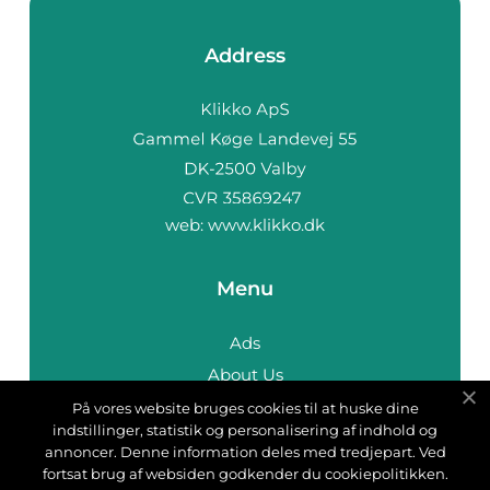
Address
web:
www.klikko.dk
Menu
Ads
About Us
Cookies
På vores website bruges cookies til at huske dine
indstillinger, statistik og personalisering af indhold og
Contact
annoncer. Denne information deles med tredjepart. Ved
Sitemap
fortsat brug af websiden godkender du cookiepolitikken.