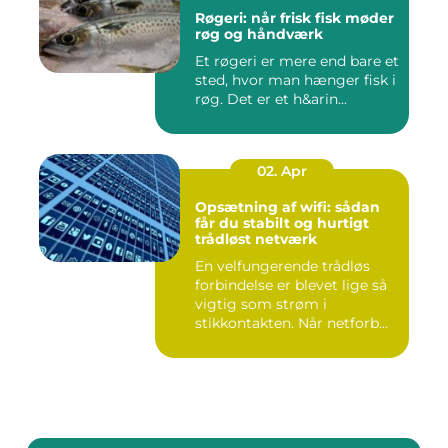
Røgeri: når frisk fisk møder
røg og håndværk
Et røgeri er mere end bare et
sted, hvor man hænger fisk i
røg. Det er et h&arin...
02. Apr
Opsætning af wifi: sådan
får du stabilt og hurtigt
trådløst netværk
En velfungerende trådløs
forbindelse er blevet lige så
vigtig som strøm i
stikkontakten. Når netforb...