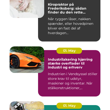
Kiropraktor på
Frederiksberg: sådan
finder du den rette
behandling
Når ryggen låser, nakken
spænder, eller hovedpinen
bliver en fast del af
hverdagen...
01. May
Industrilakering hjørring
stærke overflader til
industri og erhverv
Industrien i Vendsyssel stiller
store krav til udstyr,
maskiner og inventar. Når
stålkonstruktioner,...
01. May