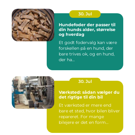
30. Jul
Hundefoder der passer til
din hunds alder, størrelse
og hverdag
Et godt fodervalg kan være
forskellen på en hund, der
bare trives ok, og en hund,
der ha...
30. Jul
Værksted: sådan vælger du
det rigtige til din bil
Et værksted er mere end
bare et sted, hvor bilen bliver
repareret. For mange
bilejere er det en form...