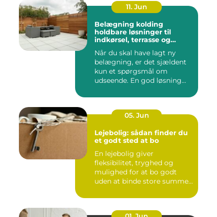
11. Jun
Belægning kolding
holdbare løsninger til
indkørsel, terrasse og
gårdsplads
Når du skal have lagt ny
belægning, er det sjældent
kun et spørgsmål om
udseende. En god løsning
ska...
05. Jun
Lejebolig: sådan finder du
et godt sted at bo
En lejebolig giver
fleksibilitet, tryghed og
mulighed for at bo godt
uden at binde store summer
i mu...
01. Jun