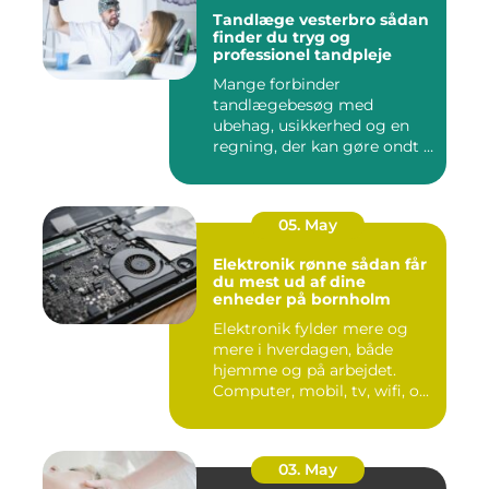
Tandlæge vesterbro sådan
finder du tryg og
professionel tandpleje
Mange forbinder
tandlægebesøg med
ubehag, usikkerhed og en
regning, der kan gøre ondt i
budgettet. S...
05. May
Elektronik rønne sådan får
du mest ud af dine
enheder på bornholm
Elektronik fylder mere og
mere i hverdagen, både
hjemme og på arbejdet.
Computer, mobil, tv, wifi, o...
03. May