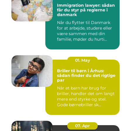
Immigration lawyer: sådan
får du styr på reglerne i
danmark
Når du flytter til Danmark
for at arbejde, studere eller
være sammen med din
familie, møder du hurti...
01. May
Briller til børn i Århus:
sådan finder du det rigtige
par
Når et barn har brug for
briller, handler det om langt
mere end styrke og stel.
Gode børnebriller sk...
07. Apr