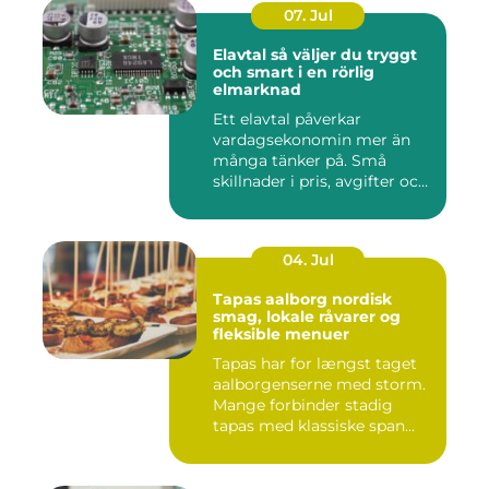
07. Jul
Elavtal så väljer du tryggt
och smart i en rörlig
elmarknad
Ett elavtal påverkar
vardagsekonomin mer än
många tänker på. Små
skillnader i pris, avgifter och
bin...
04. Jul
Tapas aalborg nordisk
smag, lokale råvarer og
fleksible menuer
Tapas har for længst taget
aalborgenserne med storm.
Mange forbinder stadig
tapas med klassiske span...