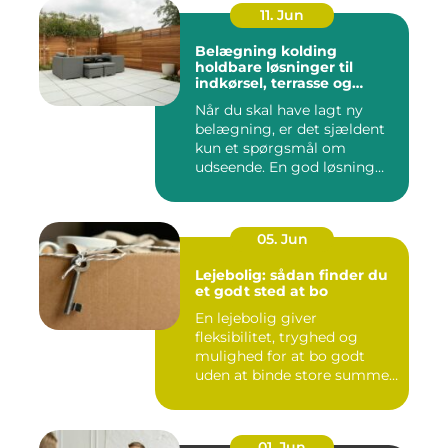
11. Jun
Belægning kolding
holdbare løsninger til
indkørsel, terrasse og
gårdsplads
Når du skal have lagt ny
belægning, er det sjældent
kun et spørgsmål om
udseende. En god løsning
ska...
05. Jun
Lejebolig: sådan finder du
et godt sted at bo
En lejebolig giver
fleksibilitet, tryghed og
mulighed for at bo godt
uden at binde store summer
i mu...
01. Jun