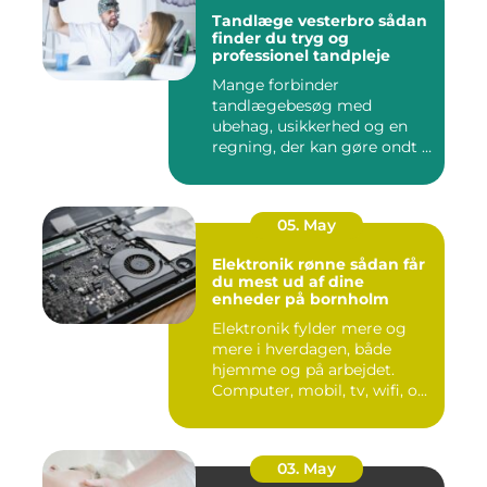
Tandlæge vesterbro sådan
finder du tryg og
professionel tandpleje
Mange forbinder
tandlægebesøg med
ubehag, usikkerhed og en
regning, der kan gøre ondt i
budgettet. S...
05. May
Elektronik rønne sådan får
du mest ud af dine
enheder på bornholm
Elektronik fylder mere og
mere i hverdagen, både
hjemme og på arbejdet.
Computer, mobil, tv, wifi, o...
03. May