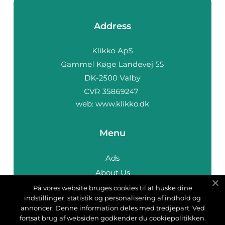
Address
web:
www.klikko.dk
Menu
Ads
About Us
Cookies
På vores website bruges cookies til at huske dine
indstillinger, statistik og personalisering af indhold og
Contact
annoncer. Denne information deles med tredjepart. Ved
Sitemap
fortsat brug af websiden godkender du cookiepolitikken.