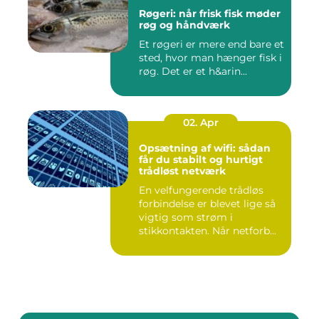
Røgeri: når frisk fisk møder
røg og håndværk
Et røgeri er mere end bare et
sted, hvor man hænger fisk i
røg. Det er et h&arin...
02. Apr
Opsætning af wifi: sådan
får du stabilt og hurtigt
trådløst netværk
En velfungerende trådløs
forbindelse er blevet lige så
vigtig som strøm i
stikkontakten. Når netforb...