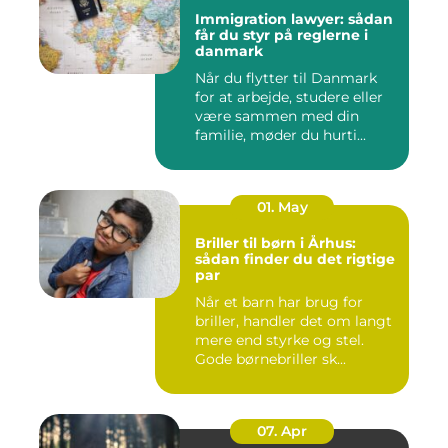
Immigration lawyer: sådan
får du styr på reglerne i
danmark
Når du flytter til Danmark
for at arbejde, studere eller
være sammen med din
familie, møder du hurti...
01. May
Briller til børn i Århus:
sådan finder du det rigtige
par
Når et barn har brug for
briller, handler det om langt
mere end styrke og stel.
Gode børnebriller sk...
07. Apr