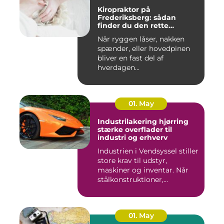
Kiropraktor på
Frederiksberg: sådan
finder du den rette
behandling
Når ryggen låser, nakken
spænder, eller hovedpinen
bliver en fast del af
hverdagen...
01. May
Industrilakering hjørring
stærke overflader til
industri og erhverv
Industrien i Vendsyssel stiller
store krav til udstyr,
maskiner og inventar. Når
stålkonstruktioner,...
01. May