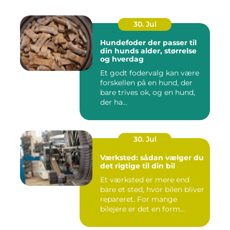
30. Jul
Hundefoder der passer til
din hunds alder, størrelse
og hverdag
Et godt fodervalg kan være
forskellen på en hund, der
bare trives ok, og en hund,
der ha...
30. Jul
Værksted: sådan vælger du
det rigtige til din bil
Et værksted er mere end
bare et sted, hvor bilen bliver
repareret. For mange
bilejere er det en form...