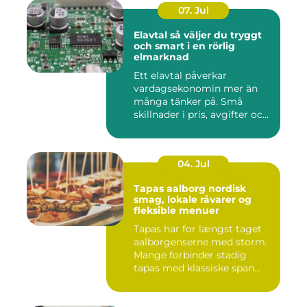
07. Jul
Elavtal så väljer du tryggt
och smart i en rörlig
elmarknad
Ett elavtal påverkar
vardagsekonomin mer än
många tänker på. Små
skillnader i pris, avgifter och
bin...
04. Jul
Tapas aalborg nordisk
smag, lokale råvarer og
fleksible menuer
Tapas har for længst taget
aalborgenserne med storm.
Mange forbinder stadig
tapas med klassiske span...