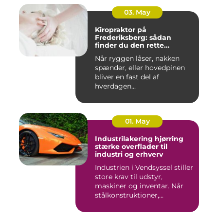
03. May
Kiropraktor på
Frederiksberg: sådan
finder du den rette
behandling
Når ryggen låser, nakken
spænder, eller hovedpinen
bliver en fast del af
hverdagen...
01. May
Industrilakering hjørring
stærke overflader til
industri og erhverv
Industrien i Vendsyssel stiller
store krav til udstyr,
maskiner og inventar. Når
stålkonstruktioner,...