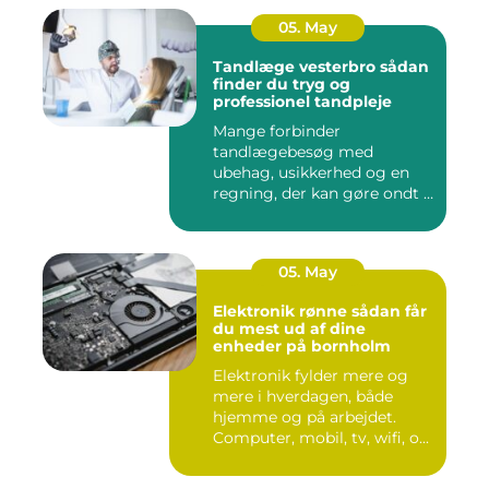
05. May
Tandlæge vesterbro sådan
finder du tryg og
professionel tandpleje
Mange forbinder
tandlægebesøg med
ubehag, usikkerhed og en
regning, der kan gøre ondt i
budgettet. S...
05. May
Elektronik rønne sådan får
du mest ud af dine
enheder på bornholm
Elektronik fylder mere og
mere i hverdagen, både
hjemme og på arbejdet.
Computer, mobil, tv, wifi, o...