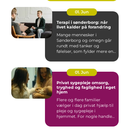
01. Jun
Terapi i sønderborg: når
livet kalder på forandring
Mange mennesker i
Sønderborg og omegn går
rundt med tanker og
følelser, som fylder mere end
godt er....
01. Jun
Privat sygepleje omsorg,
tryghed og faglighed i eget
hjem
Flere og flere familier
vælger i dag privat hjælp til
pleje og sygepleje i
hjemmet. For nogle handle...