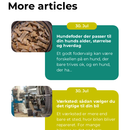
More articles
30. Jul
Hundefoder der passer til
din hunds alder, størrelse
og hverdag
Et godt fodervalg kan være
forskellen på en hund, der
bare trives ok, og en hund,
der ha...
30. Jul
Værksted: sådan vælger du
det rigtige til din bil
Et værksted er mere end
bare et sted, hvor bilen bliver
repareret. For mange