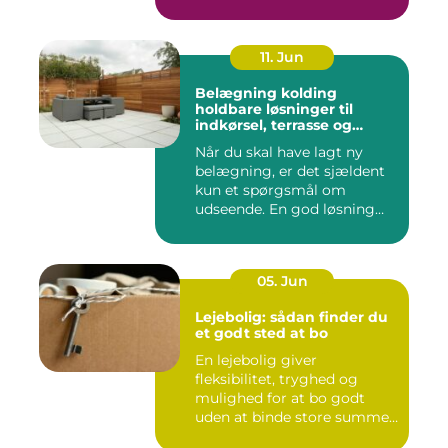
11. Jun
Belægning kolding
holdbare løsninger til
indkørsel, terrasse og
gårdsplads
Når du skal have lagt ny
belægning, er det sjældent
kun et spørgsmål om
udseende. En god løsning
ska...
05. Jun
Lejebolig: sådan finder du
et godt sted at bo
En lejebolig giver
fleksibilitet, tryghed og
mulighed for at bo godt
uden at binde store summer
i mu...