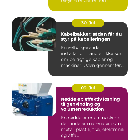
bilejere er det en form...
30. Jul
Kabelbakker: sådan får du
styr på kabelføringen
En velfungerende
installation handler ikke kun
om de rigtige kabler og
maskiner. Uden gennemført
kab...
09. Jul
Neddeler: effektiv løsning
til genvinding og
volumenreduktion
En neddeler er en maskine,
der findeler materialer som
metal, plastik, træ, elektronik
og affa...