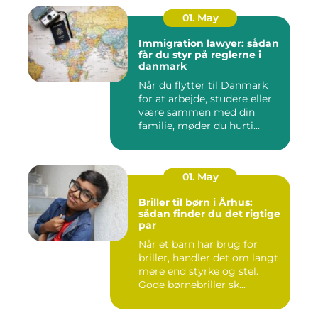
01. May
Immigration lawyer: sådan
får du styr på reglerne i
danmark
Når du flytter til Danmark
for at arbejde, studere eller
være sammen med din
familie, møder du hurti...
01. May
Briller til børn i Århus:
sådan finder du det rigtige
par
Når et barn har brug for
briller, handler det om langt
mere end styrke og stel.
Gode børnebriller sk...