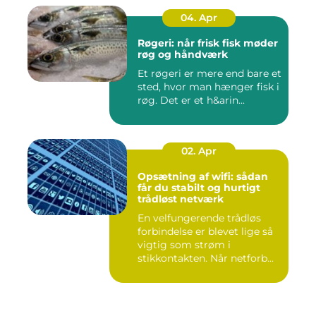
04. Apr
Røgeri: når frisk fisk møder
røg og håndværk
Et røgeri er mere end bare et
sted, hvor man hænger fisk i
røg. Det er et h&arin...
02. Apr
Opsætning af wifi: sådan
får du stabilt og hurtigt
trådløst netværk
En velfungerende trådløs
forbindelse er blevet lige så
vigtig som strøm i
stikkontakten. Når netforb...