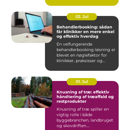
02. Jul
Behandlerbooking: sådan
får klinikker en mere enkel
og effektiv hverdag
En velfungerende
behandlerbooking-løsning er
blevet en nøglefaktor for
klinikker, praksisser og
beha...
01. Jul
Knusning af træ: effektiv
håndtering af træaffald og
restprodukter
Knusning af træ spiller en
vigtig rolle i både
byggebranchen, landbruget
og skovdriften....