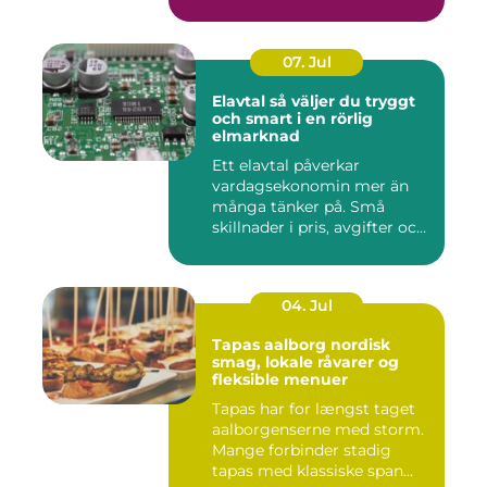
07. Jul
Elavtal så väljer du tryggt
och smart i en rörlig
elmarknad
Ett elavtal påverkar
vardagsekonomin mer än
många tänker på. Små
skillnader i pris, avgifter och
bin...
04. Jul
Tapas aalborg nordisk
smag, lokale råvarer og
fleksible menuer
Tapas har for længst taget
aalborgenserne med storm.
Mange forbinder stadig
tapas med klassiske span...