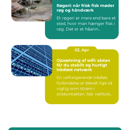
Røgeri: når frisk fisk møder
røg og håndværk
Et røgeri er mere end bare et
sted, hvor man hænger fisk i
røg. Det er et h&arin...
02. Apr
Opsætning af wifi: sådan
får du stabilt og hurtigt
trådløst netværk
En velfungerende trådløs
forbindelse er blevet lige så
vigtig som strøm i
stikkontakten. Når netforb...