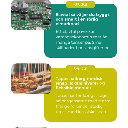
07. Jul
Elavtal så väljer du tryggt
och smart i en rörlig
elmarknad
Ett elavtal påverkar
vardagsekonomin mer än
många tänker på. Små
skillnader i pris, avgifter och
bin...
04. Jul
Tapas aalborg nordisk
smag, lokale råvarer og
fleksible menuer
Tapas har for længst taget
aalborgenserne med storm.
Mange forbinder stadig
tapas med klassiske span...