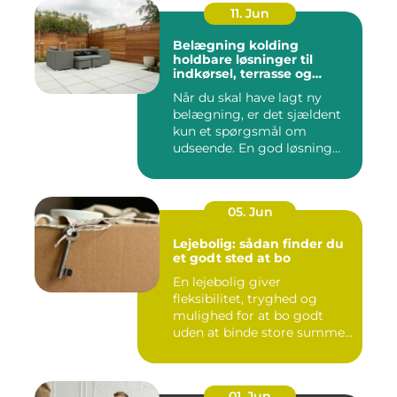
11. Jun
Belægning kolding
holdbare løsninger til
indkørsel, terrasse og
gårdsplads
Når du skal have lagt ny
belægning, er det sjældent
kun et spørgsmål om
udseende. En god løsning
ska...
05. Jun
Lejebolig: sådan finder du
et godt sted at bo
En lejebolig giver
fleksibilitet, tryghed og
mulighed for at bo godt
uden at binde store summer
i mu...
01. Jun