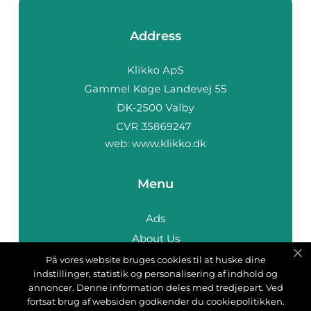
Address
web:
www.klikko.dk
Menu
Ads
About Us
Cookies
På vores website bruges cookies til at huske dine
indstillinger, statistik og personalisering af indhold og
Contact
annoncer. Denne information deles med tredjepart. Ved
Sitemap
fortsat brug af websiden godkender du cookiepolitikken.