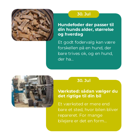
30. Jul
Hundefoder der passer til
din hunds alder, størrelse
og hverdag
Et godt fodervalg kan være
forskellen på en hund, der
bare trives ok, og en hund,
der ha...
30. Jul
Værksted: sådan vælger du
det rigtige til din bil
Et værksted er mere end
bare et sted, hvor bilen bliver
repareret. For mange
bilejere er det en form...