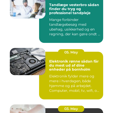
Tandlæge vesterbro sådan
finder du tryg og
professionel tandpleje
Mange forbinder
tandlægebesøg med
ubehag, usikkerhed og en
regning, der kan gøre ondt i
budgettet. S...
05. May
Elektronik rønne sådan får
du mest ud af dine
enheder på bornholm
Elektronik fylder mere og
mere i hverdagen, både
hjemme og på arbejdet.
Computer, mobil, tv, wifi, o...
03. May