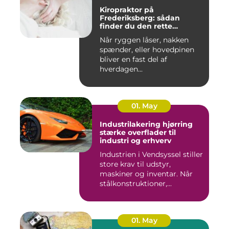
Kiropraktor på
Frederiksberg: sådan
finder du den rette
behandling
Når ryggen låser, nakken
spænder, eller hovedpinen
bliver en fast del af
hverdagen...
01. May
Industrilakering hjørring
stærke overflader til
industri og erhverv
Industrien i Vendsyssel stiller
store krav til udstyr,
maskiner og inventar. Når
stålkonstruktioner,...
01. May