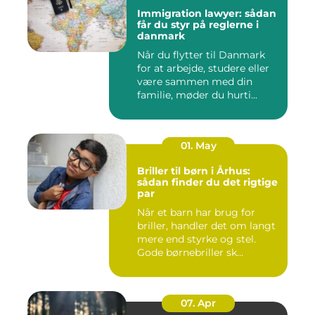
Immigration lawyer: sådan
får du styr på reglerne i
danmark
Når du flytter til Danmark
for at arbejde, studere eller
være sammen med din
familie, møder du hurti...
01. May
Briller til børn i Århus:
sådan finder du det rigtige
par
Når et barn har brug for
briller, handler det om langt
mere end styrke og stel.
Gode børnebriller sk...
07. Apr