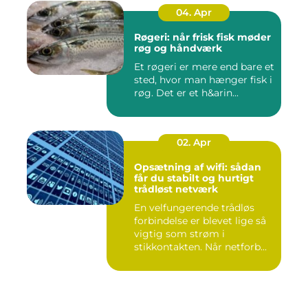
04. Apr
Røgeri: når frisk fisk møder
røg og håndværk
Et røgeri er mere end bare et
sted, hvor man hænger fisk i
røg. Det er et h&arin...
02. Apr
Opsætning af wifi: sådan
får du stabilt og hurtigt
trådløst netværk
En velfungerende trådløs
forbindelse er blevet lige så
vigtig som strøm i
stikkontakten. Når netforb...