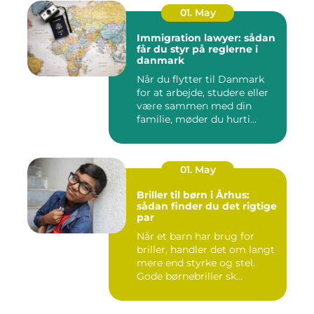
01. May
Immigration lawyer: sådan
får du styr på reglerne i
danmark
Når du flytter til Danmark
for at arbejde, studere eller
være sammen med din
familie, møder du hurti...
01. May
Briller til børn i Århus:
sådan finder du det rigtige
par
Når et barn har brug for
briller, handler det om langt
mere end styrke og stel.
Gode børnebriller sk...