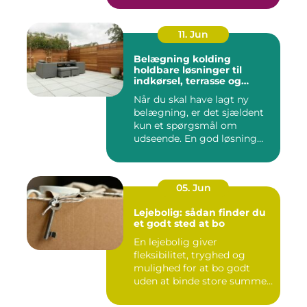
11. Jun
Belægning kolding
holdbare løsninger til
indkørsel, terrasse og
gårdsplads
Når du skal have lagt ny
belægning, er det sjældent
kun et spørgsmål om
udseende. En god løsning
ska...
05. Jun
Lejebolig: sådan finder du
et godt sted at bo
En lejebolig giver
fleksibilitet, tryghed og
mulighed for at bo godt
uden at binde store summer
i mu...