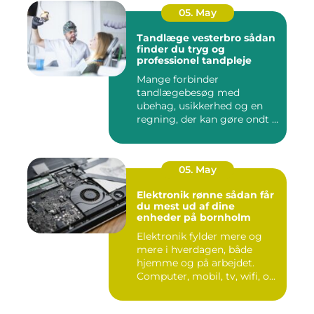
05. May
Tandlæge vesterbro sådan
finder du tryg og
professionel tandpleje
Mange forbinder
tandlægebesøg med
ubehag, usikkerhed og en
regning, der kan gøre ondt i
budgettet. S...
05. May
Elektronik rønne sådan får
du mest ud af dine
enheder på bornholm
Elektronik fylder mere og
mere i hverdagen, både
hjemme og på arbejdet.
Computer, mobil, tv, wifi, o...