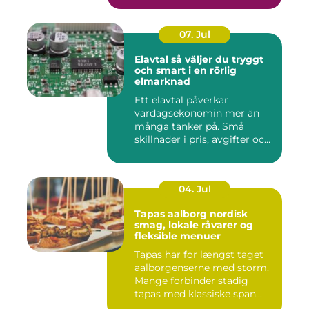
07. Jul
Elavtal så väljer du tryggt
och smart i en rörlig
elmarknad
Ett elavtal påverkar
vardagsekonomin mer än
många tänker på. Små
skillnader i pris, avgifter och
bin...
04. Jul
Tapas aalborg nordisk
smag, lokale råvarer og
fleksible menuer
Tapas har for længst taget
aalborgenserne med storm.
Mange forbinder stadig
tapas med klassiske span...