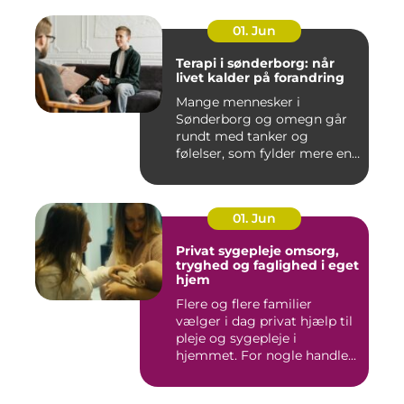
01. Jun
Terapi i sønderborg: når
livet kalder på forandring
Mange mennesker i
Sønderborg og omegn går
rundt med tanker og
følelser, som fylder mere end
godt er....
01. Jun
Privat sygepleje omsorg,
tryghed og faglighed i eget
hjem
Flere og flere familier
vælger i dag privat hjælp til
pleje og sygepleje i
hjemmet. For nogle handle...