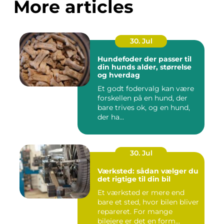
More articles
30. Jul
Hundefoder der passer til
din hunds alder, størrelse
og hverdag
Et godt fodervalg kan være
forskellen på en hund, der
bare trives ok, og en hund,
der ha...
30. Jul
Værksted: sådan vælger du
det rigtige til din bil
Et værksted er mere end
bare et sted, hvor bilen bliver
repareret. For mange
bilejere er det en form...