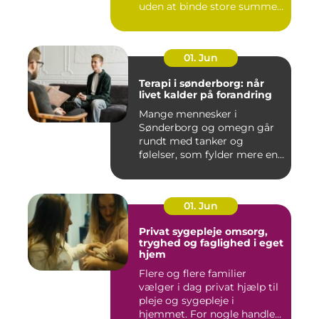
uden at binde store summer
i mu...
01. Jun
Terapi i sønderborg: når
livet kalder på forandring
Mange mennesker i
Sønderborg og omegn går
rundt med tanker og
følelser, som fylder mere end
godt er....
01. Jun
Privat sygepleje omsorg,
tryghed og faglighed i eget
hjem
Flere og flere familier
vælger i dag privat hjælp til
pleje og sygepleje i
hjemmet. For nogle handle...