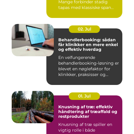
Mange forbinder stadig
tapas med klassiske span...
02. Jul
Behandlerbooking: sådan
får klinikker en mere enkel
og effektiv hverdag
En velfungerende
behandlerbooking-løsning er
blevet en nøglefaktor for
klinikker, praksisser og
beha...
01. Jul
Knusning af træ: effektiv
håndtering af træaffald og
restprodukter
Knusning af træ spiller en
vigtig rolle i både