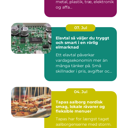
metal, plastik, træ, elektronik
og affa...
07. Jul
Elavtal så väljer du tryggt
och smart i en rörlig
elmarknad
Ett elavtal påverkar
vardagsekonomin mer än
många tänker på. Små
skillnader i pris, avgifter och
bin...
04. Jul
Tapas aalborg nordisk
smag, lokale råvarer og
fleksible menuer
Tapas har for længst taget
aalborgenserne med storm.