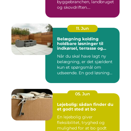
byggebranchen, landbruget
og skovdriften....
11. Jun
Belægning kolding
holdbare løsninger til
indkørsel, terrasse og
gårdsplads
Når du skal have lagt ny
belægning, er det sjældent
kun et spørgsmål om
udseende. En god løsning
ska...
05. Jun
Lejebolig: sådan finder du
et godt sted at bo
En lejebolig giver
fleksibilitet, tryghed og
mulighed for at bo godt