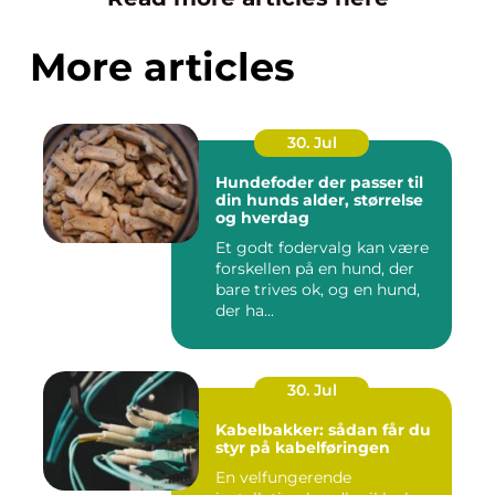
More articles
30. Jul
Hundefoder der passer til
din hunds alder, størrelse
og hverdag
Et godt fodervalg kan være
forskellen på en hund, der
bare trives ok, og en hund,
der ha...
30. Jul
Kabelbakker: sådan får du
styr på kabelføringen
En velfungerende