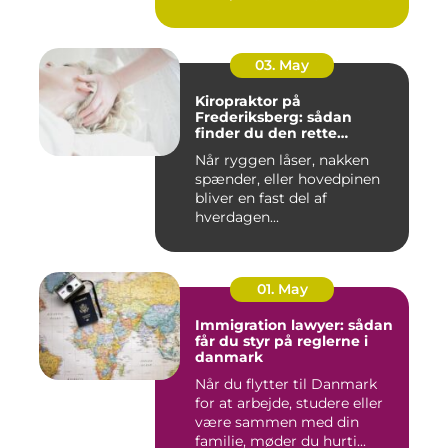
03. May
Kiropraktor på
Frederiksberg: sådan
finder du den rette
behandling
Når ryggen låser, nakken
spænder, eller hovedpinen
bliver en fast del af
hverdagen...
01. May
Immigration lawyer: sådan
får du styr på reglerne i
danmark
Når du flytter til Danmark
for at arbejde, studere eller
være sammen med din
familie, møder du hurti...