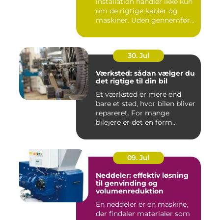
installation handler ikke kun
om de rigtige kabler og
maskiner. Uden gennemført
kab...
30. Jul
Værksted: sådan vælger du
det rigtige til din bil
Et værksted er mere end
bare et sted, hvor bilen bliver
repareret. For mange
bilejere er det en form...
09. Jul
Neddeler: effektiv løsning
til genvinding og
volumenreduktion
En neddeler er en maskine,
der findeler materialer som