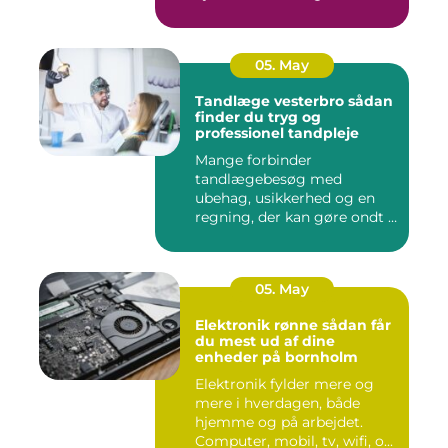
05. May
Tandlæge vesterbro sådan
finder du tryg og
professionel tandpleje
Mange forbinder
tandlægebesøg med
ubehag, usikkerhed og en
regning, der kan gøre ondt i
budgettet. S...
05. May
Elektronik rønne sådan får
du mest ud af dine
enheder på bornholm
Elektronik fylder mere og
mere i hverdagen, både
hjemme og på arbejdet.
Computer, mobil, tv, wifi, o...