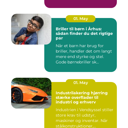
01. May
Briller til børn i Århus:
sådan finder du det rigtige
par
Når et barn har brug for
briller, handler det om langt
mere end styrke og stel.
Gode børnebriller sk...
01. May
Industrilakering hjørring
stærke overflader til
industri og erhverv
Industrien i Vendsyssel stiller
store krav til udstyr,
maskiner og inventar. Når
stålkonstruktioner,...