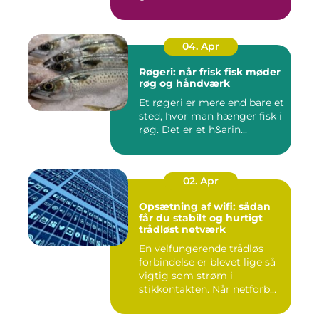
04. Apr
Røgeri: når frisk fisk møder
røg og håndværk
Et røgeri er mere end bare et
sted, hvor man hænger fisk i
røg. Det er et h&arin...
02. Apr
Opsætning af wifi: sådan
får du stabilt og hurtigt
trådløst netværk
En velfungerende trådløs
forbindelse er blevet lige så
vigtig som strøm i
stikkontakten. Når netforb...