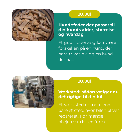
30. Jul
Hundefoder der passer til
din hunds alder, størrelse
og hverdag
Et godt fodervalg kan være
forskellen på en hund, der
bare trives ok, og en hund,
der ha...
30. Jul
Værksted: sådan vælger du
det rigtige til din bil
Et værksted er mere end
bare et sted, hvor bilen bliver
repareret. For mange
bilejere er det en form...