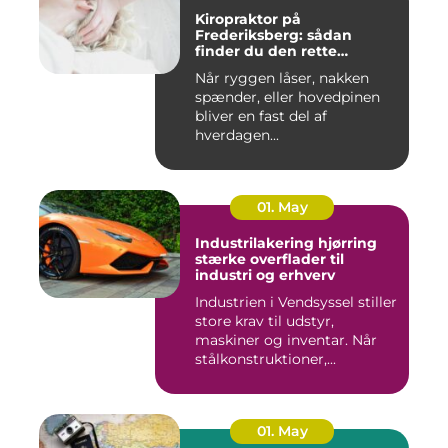
Kiropraktor på
Frederiksberg: sådan
finder du den rette
behandling
Når ryggen låser, nakken
spænder, eller hovedpinen
bliver en fast del af
hverdagen...
01. May
Industrilakering hjørring
stærke overflader til
industri og erhverv
Industrien i Vendsyssel stiller
store krav til udstyr,
maskiner og inventar. Når
stålkonstruktioner,...
01. May