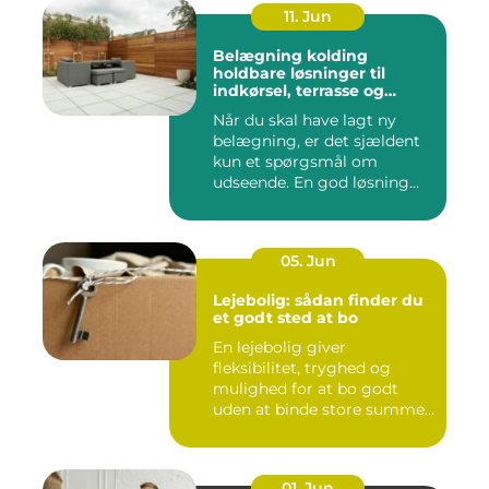
11. Jun
Belægning kolding
holdbare løsninger til
indkørsel, terrasse og
gårdsplads
Når du skal have lagt ny
belægning, er det sjældent
kun et spørgsmål om
udseende. En god løsning
ska...
05. Jun
Lejebolig: sådan finder du
et godt sted at bo
En lejebolig giver
fleksibilitet, tryghed og
mulighed for at bo godt
uden at binde store summer
i mu...
01. Jun