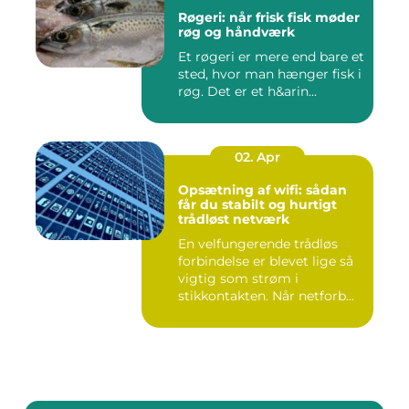
Røgeri: når frisk fisk møder
røg og håndværk
Et røgeri er mere end bare et
sted, hvor man hænger fisk i
røg. Det er et h&arin...
02. Apr
Opsætning af wifi: sådan
får du stabilt og hurtigt
trådløst netværk
En velfungerende trådløs
forbindelse er blevet lige så
vigtig som strøm i
stikkontakten. Når netforb...