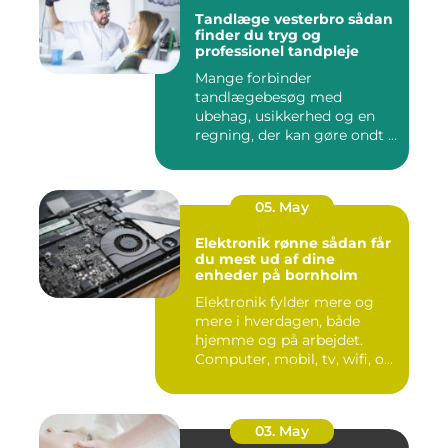
Tandlæge vesterbro sådan
finder du tryg og
professionel tandpleje
Mange forbinder
tandlægebesøg med
ubehag, usikkerhed og en
regning, der kan gøre ondt i
budgettet. S...
05. May
Elektronik rønne sådan får
du mest ud af dine
enheder på bornholm
Elektronik fylder mere og
mere i hverdagen, både
hjemme og på arbejdet.
Computer, mobil, tv, wifi, o...
03. May