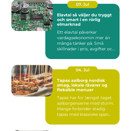
07. Jul
Elavtal så väljer du tryggt
och smart i en rörlig
elmarknad
Ett elavtal påverkar
vardagsekonomin mer än
många tänker på. Små
skillnader i pris, avgifter och
bin...
04. Jul
Tapas aalborg nordisk
smag, lokale råvarer og
fleksible menuer
Tapas har for længst taget
aalborgenserne med storm.
Mange forbinder stadig
tapas med klassiske span...