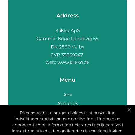
Address
web:
www.klikko.dk
Menu
Ads
About Us
Cookies
På vores website bruges cookies til at huske dine
indstillinger, statistik og personalisering af indhold og
Contact
annoncer. Denne information deles med tredjepart. Ved
Sitemap
fortsat brug af websiden godkender du cookiepolitikken.