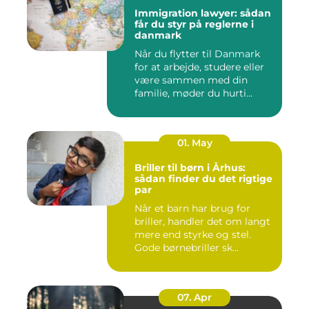
Immigration lawyer: sådan
får du styr på reglerne i
danmark
Når du flytter til Danmark
for at arbejde, studere eller
være sammen med din
familie, møder du hurti...
01. May
Briller til børn i Århus:
sådan finder du det rigtige
par
Når et barn har brug for
briller, handler det om langt
mere end styrke og stel.
Gode børnebriller sk...
07. Apr