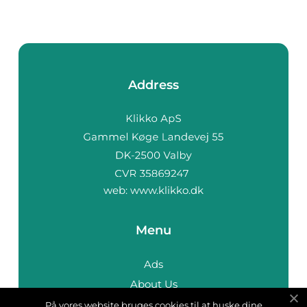
Address
web:
www.klikko.dk
Menu
Ads
About Us
Cookies
På vores website bruges cookies til at huske dine