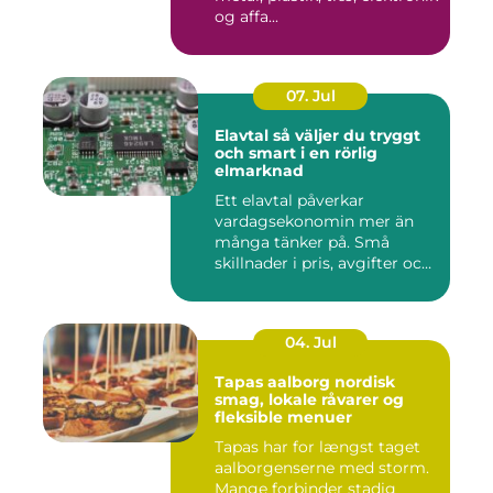
og affa...
07. Jul
Elavtal så väljer du tryggt
och smart i en rörlig
elmarknad
Ett elavtal påverkar
vardagsekonomin mer än
många tänker på. Små
skillnader i pris, avgifter och
bin...
04. Jul
Tapas aalborg nordisk
smag, lokale råvarer og
fleksible menuer
Tapas har for længst taget
aalborgenserne med storm.
Mange forbinder stadig