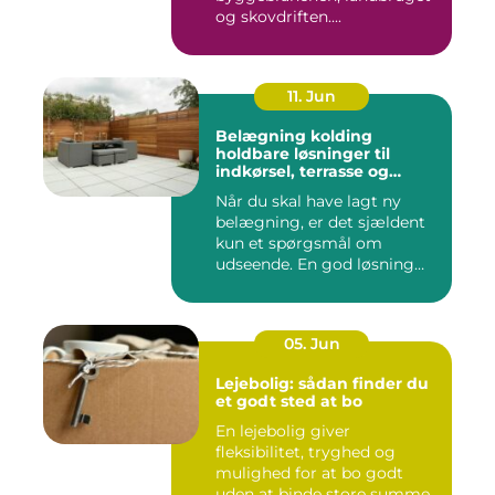
og skovdriften....
11. Jun
Belægning kolding
holdbare løsninger til
indkørsel, terrasse og
gårdsplads
Når du skal have lagt ny
belægning, er det sjældent
kun et spørgsmål om
udseende. En god løsning
ska...
05. Jun
Lejebolig: sådan finder du
et godt sted at bo
En lejebolig giver
fleksibilitet, tryghed og
mulighed for at bo godt
uden at binde store summer