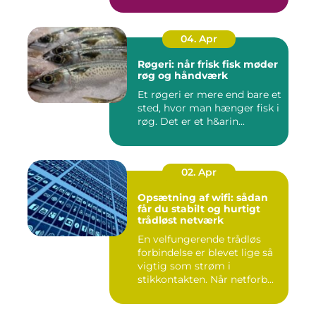
04. Apr
Røgeri: når frisk fisk møder
røg og håndværk
Et røgeri er mere end bare et
sted, hvor man hænger fisk i
røg. Det er et h&arin...
02. Apr
Opsætning af wifi: sådan
får du stabilt og hurtigt
trådløst netværk
En velfungerende trådløs
forbindelse er blevet lige så
vigtig som strøm i
stikkontakten. Når netforb...