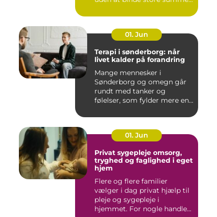
i mu...
01. Jun
Terapi i sønderborg: når
livet kalder på forandring
Mange mennesker i
Sønderborg og omegn går
rundt med tanker og
følelser, som fylder mere end
godt er....
01. Jun
Privat sygepleje omsorg,
tryghed og faglighed i eget
hjem
Flere og flere familier
vælger i dag privat hjælp til
pleje og sygepleje i
hjemmet. For nogle handle...