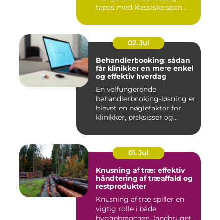
tapas med klassiske span...
02. Jul
Behandlerbooking: sådan
får klinikker en mere enkel
og effektiv hverdag
En velfungerende
behandlerbooking-løsning er
blevet en nøglefaktor for
klinikker, praksisser og
beha...
01. Jul
Knusning af træ: effektiv
håndtering af træaffald og
restprodukter
Knusning af træ spiller en
vigtig rolle i både
byggebranchen, landbruget