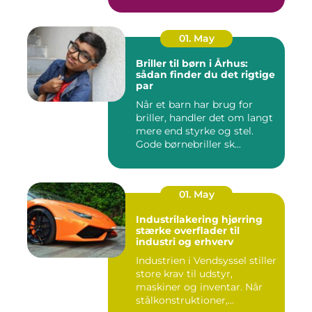
01. May
Briller til børn i Århus:
sådan finder du det rigtige
par
Når et barn har brug for
briller, handler det om langt
mere end styrke og stel.
Gode børnebriller sk...
01. May
Industrilakering hjørring
stærke overflader til
industri og erhverv
Industrien i Vendsyssel stiller
store krav til udstyr,
maskiner og inventar. Når
stålkonstruktioner,...