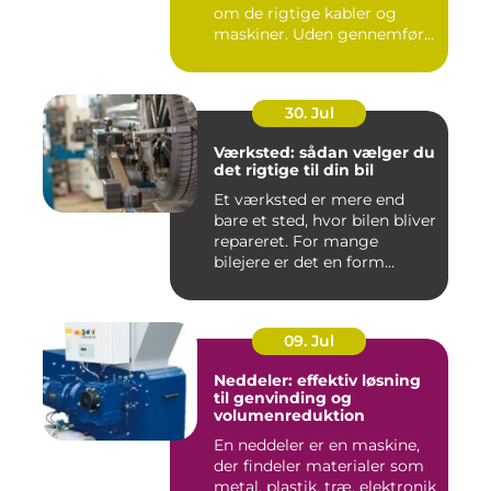
om de rigtige kabler og
maskiner. Uden gennemført
kab...
30. Jul
Værksted: sådan vælger du
det rigtige til din bil
Et værksted er mere end
bare et sted, hvor bilen bliver
repareret. For mange
bilejere er det en form...
09. Jul
Neddeler: effektiv løsning
til genvinding og
volumenreduktion
En neddeler er en maskine,
der findeler materialer som
metal, plastik, træ, elektronik