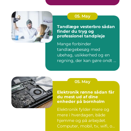
05. May
Tandlæge vesterbro sådan
finder du tryg og
professionel tandpleje
Mange forbinder
tandlægebesøg med
ubehag, usikkerhed og en
regning, der kan gøre ondt i
budgettet. S...
05. May
Elektronik rønne sådan får
du mest ud af dine
enheder på bornholm
Elektronik fylder mere og
mere i hverdagen, både
hjemme og på arbejdet.
Computer, mobil, tv, wifi, o...