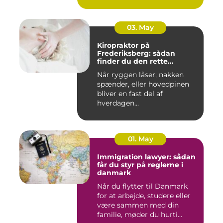
03. May
Kiropraktor på
Frederiksberg: sådan
finder du den rette
behandling
Når ryggen låser, nakken
spænder, eller hovedpinen
bliver en fast del af
hverdagen...
01. May
Immigration lawyer: sådan
får du styr på reglerne i
danmark
Når du flytter til Danmark
for at arbejde, studere eller
være sammen med din
familie, møder du hurti...