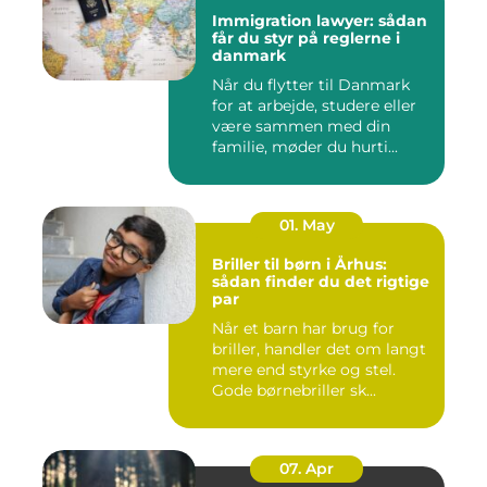
Immigration lawyer: sådan
får du styr på reglerne i
danmark
Når du flytter til Danmark
for at arbejde, studere eller
være sammen med din
familie, møder du hurti...
01. May
Briller til børn i Århus:
sådan finder du det rigtige
par
Når et barn har brug for
briller, handler det om langt
mere end styrke og stel.
Gode børnebriller sk...
07. Apr