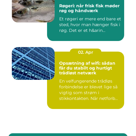
Røgeri: når frisk fisk møder
røg og håndværk
Et røgeri er mere end bare et
sted, hvor man hænger fisk i
røg. Det er et h&arin...
02. Apr
Opsætning af wifi: sådan
får du stabilt og hurtigt
trådløst netværk
En velfungerende trådløs
forbindelse er blevet lige så
vigtig som strøm i
stikkontakten. Når netforb...