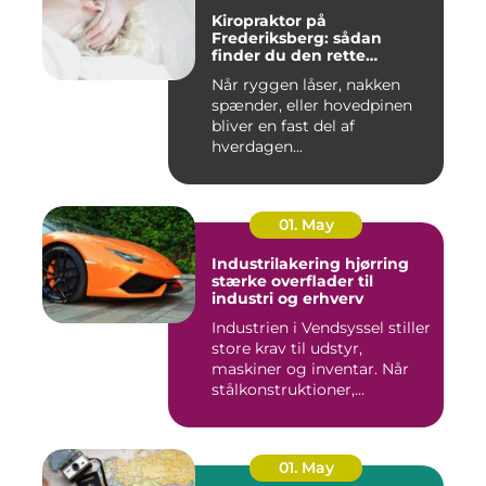
Kiropraktor på
Frederiksberg: sådan
finder du den rette
behandling
Når ryggen låser, nakken
spænder, eller hovedpinen
bliver en fast del af
hverdagen...
01. May
Industrilakering hjørring
stærke overflader til
industri og erhverv
Industrien i Vendsyssel stiller
store krav til udstyr,
maskiner og inventar. Når
stålkonstruktioner,...
01. May