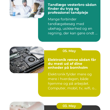
Tandlæge vesterbro sådan
finder du tryg og
professionel tandpleje
Mange forbinder
tandlægebesøg med
ubehag, usikkerhed og en
regning, der kan gøre ondt i
budgettet. S...
05. May
Elektronik rønne sådan får
du mest ud af dine
enheder på bornholm
Elektronik fylder mere og
mere i hverdagen, både
hjemme og på arbejdet.
Computer, mobil, tv, wifi, o...
03. May