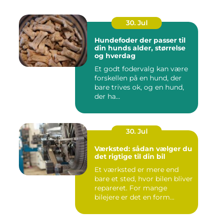
30. Jul
Hundefoder der passer til
din hunds alder, størrelse
og hverdag
Et godt fodervalg kan være
forskellen på en hund, der
bare trives ok, og en hund,
der ha...
30. Jul
Værksted: sådan vælger du
det rigtige til din bil
Et værksted er mere end
bare et sted, hvor bilen bliver
repareret. For mange
bilejere er det en form...