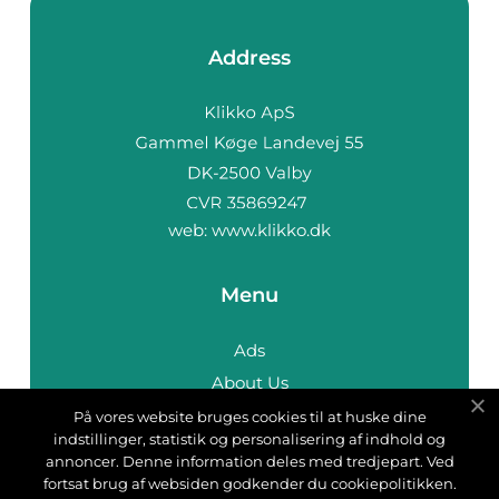
Address
web:
www.klikko.dk
Menu
Ads
About Us
Cookies
På vores website bruges cookies til at huske dine
indstillinger, statistik og personalisering af indhold og
Contact
annoncer. Denne information deles med tredjepart. Ved
Sitemap
fortsat brug af websiden godkender du cookiepolitikken.