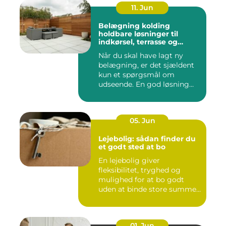
11. Jun
Belægning kolding
holdbare løsninger til
indkørsel, terrasse og
gårdsplads
Når du skal have lagt ny
belægning, er det sjældent
kun et spørgsmål om
udseende. En god løsning
ska...
05. Jun
Lejebolig: sådan finder du
et godt sted at bo
En lejebolig giver
fleksibilitet, tryghed og
mulighed for at bo godt
uden at binde store summer
i mu...
01. Jun