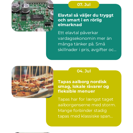
07. Jul
Elavtal så väljer du tryggt
och smart i en rörlig
elmarknad
Ett elavtal påverkar
vardagsekonomin mer än
många tänker på. Små
skillnader i pris, avgifter och
bin...
04. Jul
Tapas aalborg nordisk
smag, lokale råvarer og
fleksible menuer
Tapas har for længst taget
aalborgenserne med storm.
Mange forbinder stadig
tapas med klassiske span...