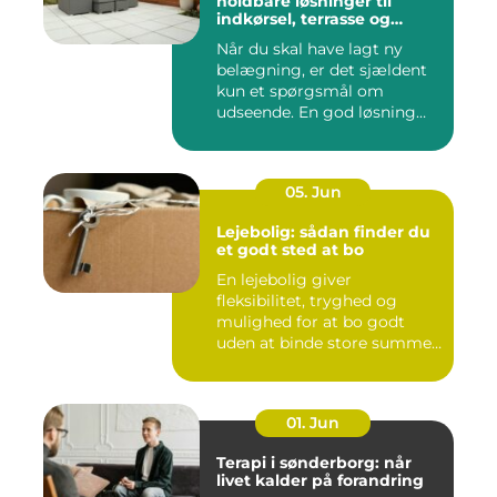
holdbare løsninger til
indkørsel, terrasse og
gårdsplads
Når du skal have lagt ny
belægning, er det sjældent
kun et spørgsmål om
udseende. En god løsning
ska...
05. Jun
Lejebolig: sådan finder du
et godt sted at bo
En lejebolig giver
fleksibilitet, tryghed og
mulighed for at bo godt
uden at binde store summer
i mu...
01. Jun
Terapi i sønderborg: når
livet kalder på forandring