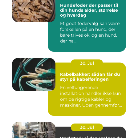
Hundefoder der passer til
din hunds alder, størrelse
og hverdag
Et godt fodervalg kan være
forskellen på en hund, der
bare trives ok, og en hund,
der ha...
30. Jul
Kabelbakker: sådan får du
styr på kabelføringen
En velfungerende
installation handler ikke kun
om de rigtige kabler og
maskiner. Uden gennemført
kab...
30. Jul