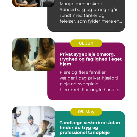
Mange mennesker i
Sønderborg og omegn går
rundt med tanker og
følelser, som fylder mere end
godt er....
01. Jun
Privat sygepleje omsorg,
tryghed og faglighed i eget
hjem
Flere og flere familier
vælger i dag privat hjælp til
pleje og sygepleje i
hjemmet. For nogle handle...
05. May
Tandlæge vesterbro sådan
finder du tryg og
professionel tandpleje