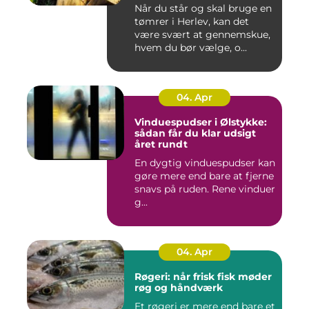
Når du står og skal bruge en
tømrer i Herlev, kan det
være svært at gennemskue,
hvem du bør vælge, o...
04. Apr
Vinduespudser i Ølstykke:
sådan får du klar udsigt
året rundt
En dygtig vinduespudser kan
gøre mere end bare at fjerne
snavs på ruden. Rene vinduer
g...
04. Apr
Røgeri: når frisk fisk møder
røg og håndværk
Et røgeri er mere end bare et