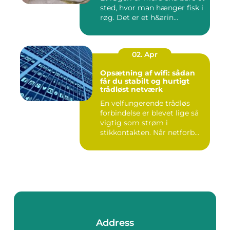
sted, hvor man hænger fisk i
røg. Det er et h&arin...
02. Apr
Opsætning af wifi: sådan
får du stabilt og hurtigt
trådløst netværk
En velfungerende trådløs
forbindelse er blevet lige så
vigtig som strøm i
stikkontakten. Når netforb...
Address