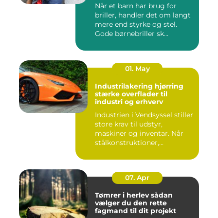
Når et barn har brug for
briller, handler det om langt
mere end styrke og stel.
Gode børnebriller sk...
01. May
Industrilakering hjørring
stærke overflader til
industri og erhverv
Industrien i Vendsyssel stiller
store krav til udstyr,
maskiner og inventar. Når
stålkonstruktioner,...
07. Apr
Tømrer i herlev sådan
vælger du den rette
fagmand til dit projekt