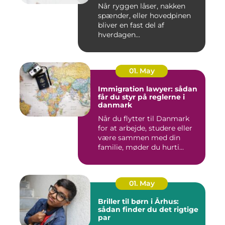
behandling
Når ryggen låser, nakken
spænder, eller hovedpinen
bliver en fast del af
hverdagen...
01. May
Immigration lawyer: sådan
får du styr på reglerne i
danmark
Når du flytter til Danmark
for at arbejde, studere eller
være sammen med din
familie, møder du hurti...
01. May
Briller til børn i Århus:
sådan finder du det rigtige
par