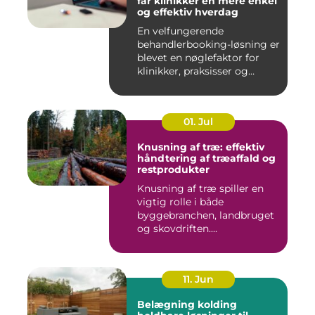
får klinikker en mere enkel
og effektiv hverdag
En velfungerende
behandlerbooking-løsning er
blevet en nøglefaktor for
klinikker, praksisser og
beha...
01. Jul
Knusning af træ: effektiv
håndtering af træaffald og
restprodukter
Knusning af træ spiller en
vigtig rolle i både
byggebranchen, landbruget
og skovdriften....
11. Jun
Belægning kolding