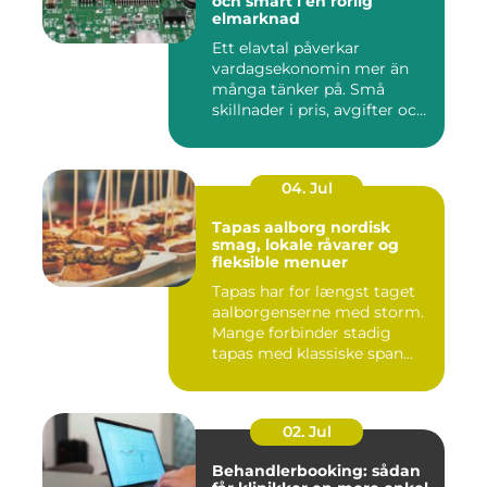
och smart i en rörlig
elmarknad
Ett elavtal påverkar
vardagsekonomin mer än
många tänker på. Små
skillnader i pris, avgifter och
bin...
04. Jul
Tapas aalborg nordisk
smag, lokale råvarer og
fleksible menuer
Tapas har for længst taget
aalborgenserne med storm.
Mange forbinder stadig
tapas med klassiske span...
02. Jul
Behandlerbooking: sådan