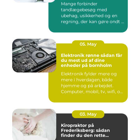
Mange forbinder
tandlægebesøg med
ubehag, usikkerhed og en
regning, der kan gøre ondt i
budgettet. S...
05. May
Elektronik rønne sådan får
du mest ud af dine
enheder på bornholm
Elektronik fylder mere og
mere i hverdagen, både
hjemme og på arbejdet.
Computer, mobil, tv, wifi, o...
03. May
Kiropraktor på
Frederiksberg: sådan
finder du den rette