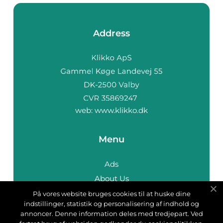
Address
web:
www.klikko.dk
Menu
Ads
About Us
Cookies
På vores website bruges cookies til at huske dine
indstillinger, statistik og personalisering af indhold og
Contact
annoncer. Denne information deles med tredjepart. Ved
Sitemap