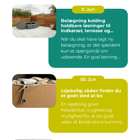
11. Jun
Belægning kolding
holdbare løsninger til
indkørsel, terrasse og
gårdsplads
Når du skal have lagt ny
belægning, er det sjældent
kun et spørgsmål om
udseende. En god løsning
ska...
05. Jun
Lejebolig: sådan finder du
et godt sted at bo
En lejebolig giver
fleksibilitet, tryghed og
mulighed for at bo godt
uden at binde store summer
i mu...