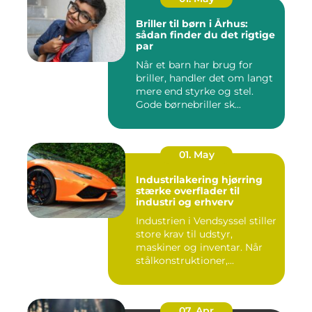
Briller til børn i Århus:
sådan finder du det rigtige
par
Når et barn har brug for
briller, handler det om langt
mere end styrke og stel.
Gode børnebriller sk...
01. May
Industrilakering hjørring
stærke overflader til
industri og erhverv
Industrien i Vendsyssel stiller
store krav til udstyr,
maskiner og inventar. Når
stålkonstruktioner,...
07. Apr