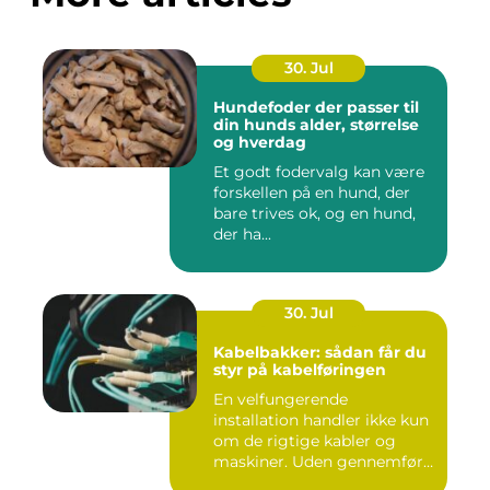
30. Jul
Hundefoder der passer til
din hunds alder, størrelse
og hverdag
Et godt fodervalg kan være
forskellen på en hund, der
bare trives ok, og en hund,
der ha...
30. Jul
Kabelbakker: sådan får du
styr på kabelføringen
En velfungerende
installation handler ikke kun
om de rigtige kabler og
maskiner. Uden gennemført
kab...