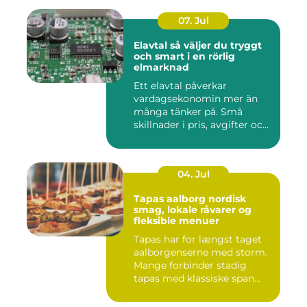
07. Jul
Elavtal så väljer du tryggt
och smart i en rörlig
elmarknad
Ett elavtal påverkar
vardagsekonomin mer än
många tänker på. Små
skillnader i pris, avgifter och
bin...
04. Jul
Tapas aalborg nordisk
smag, lokale råvarer og
fleksible menuer
Tapas har for længst taget
aalborgenserne med storm.
Mange forbinder stadig
tapas med klassiske span...