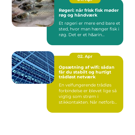
Røgeri: når frisk fisk møder
røg og håndværk
Et røgeri er mere end bare et
sted, hvor man hænger fisk i
røg. Det er et h&arin...
02. Apr
Opsætning af wifi: sådan
får du stabilt og hurtigt
trådløst netværk
En velfungerende trådløs
forbindelse er blevet lige så
vigtig som strøm i
stikkontakten. Når netforb...