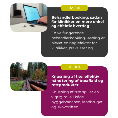
02. Jul
Behandlerbooking: sådan
får klinikker en mere enkel
og effektiv hverdag
En velfungerende
behandlerbooking-løsning er
blevet en nøglefaktor for
klinikker, praksisser og
beha...
01. Jul
Knusning af træ: effektiv
håndtering af træaffald og
restprodukter
Knusning af træ spiller en
vigtig rolle i både
byggebranchen, landbruget
og skovdriften....