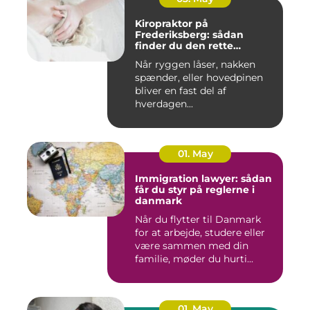
Kiropraktor på
Frederiksberg: sådan
finder du den rette
behandling
Når ryggen låser, nakken
spænder, eller hovedpinen
bliver en fast del af
hverdagen...
01. May
Immigration lawyer: sådan
får du styr på reglerne i
danmark
Når du flytter til Danmark
for at arbejde, studere eller
være sammen med din
familie, møder du hurti...
01. May