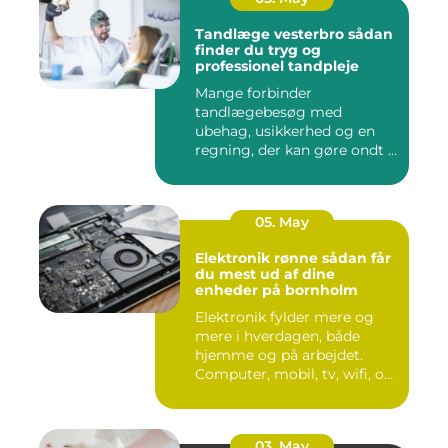
Tandlæge vesterbro sådan
finder du tryg og
professionel tandpleje
Mange forbinder
tandlægebesøg med
ubehag, usikkerhed og en
regning, der kan gøre ondt i
budgettet. S...
05. May
Elektronik rønne sådan får
du mest ud af dine
enheder på bornholm
Elektronik fylder mere og
mere i hverdagen, både
hjemme og på arbejdet.
Computer, mobil, tv, wifi, o...
03. May