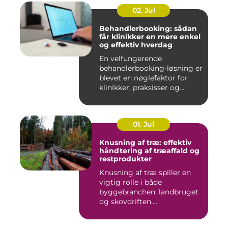
02. Jul
Behandlerbooking: sådan
får klinikker en mere enkel
og effektiv hverdag
En velfungerende
behandlerbooking-løsning er
blevet en nøglefaktor for
klinikker, praksisser og
beha...
01. Jul
Knusning af træ: effektiv
håndtering af træaffald og
restprodukter
Knusning af træ spiller en
vigtig rolle i både
byggebranchen, landbruget
og skovdriften....