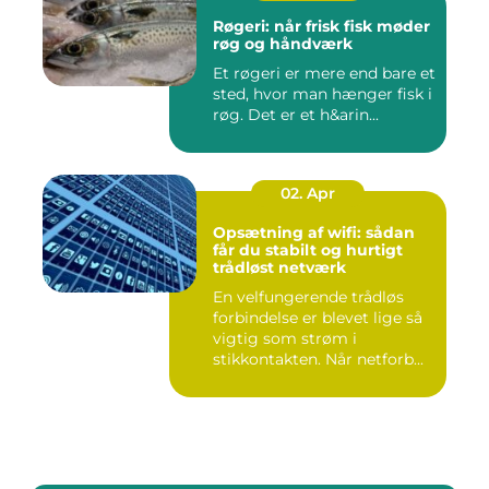
Røgeri: når frisk fisk møder
røg og håndværk
Et røgeri er mere end bare et
sted, hvor man hænger fisk i
røg. Det er et h&arin...
02. Apr
Opsætning af wifi: sådan
får du stabilt og hurtigt
trådløst netværk
En velfungerende trådløs
forbindelse er blevet lige så
vigtig som strøm i
stikkontakten. Når netforb...