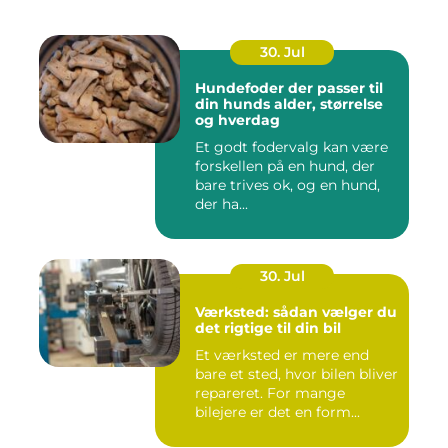
30. Jul
Hundefoder der passer til
din hunds alder, størrelse
og hverdag
Et godt fodervalg kan være
forskellen på en hund, der
bare trives ok, og en hund,
der ha...
30. Jul
Værksted: sådan vælger du
det rigtige til din bil
Et værksted er mere end
bare et sted, hvor bilen bliver
repareret. For mange
bilejere er det en form...