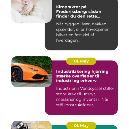
Kiropraktor på
Frederiksberg: sådan
finder du den rette
behandling
Når ryggen låser, nakken
spænder, eller hovedpinen
bliver en fast del af
hverdagen...
01. May
Industrilakering hjørring
stærke overflader til
industri og erhverv
Industrien i Vendsyssel stiller
store krav til udstyr,
maskiner og inventar. Når
stålkonstruktioner,...
01. May