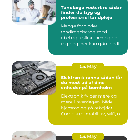
Tandlæge vesterbro sådan
finder du tryg og
professionel tandpleje
Mange forbinder
tandlægebesøg med
ubehag, usikkerhed og en
regning, der kan gøre ondt i
budgettet. S...
05. May
Elektronik rønne sådan får
du mest ud af dine
enheder på bornholm
Elektronik fylder mere og
mere i hverdagen, både
hjemme og på arbejdet.
Computer, mobil, tv, wifi, o...
03. May