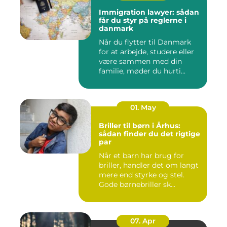
Immigration lawyer: sådan
får du styr på reglerne i
danmark
Når du flytter til Danmark
for at arbejde, studere eller
være sammen med din
familie, møder du hurti...
01. May
Briller til børn i Århus:
sådan finder du det rigtige
par
Når et barn har brug for
briller, handler det om langt
mere end styrke og stel.
Gode børnebriller sk...
07. Apr