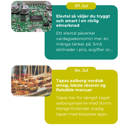
07. Jul
Elavtal så väljer du tryggt
och smart i en rörlig
elmarknad
Ett elavtal påverkar
vardagsekonomin mer än
många tänker på. Små
skillnader i pris, avgifter och
bin...
04. Jul
Tapas aalborg nordisk
smag, lokale råvarer og
fleksible menuer
Tapas har for længst taget
aalborgenserne med storm.
Mange forbinder stadig
tapas med klassiske span...