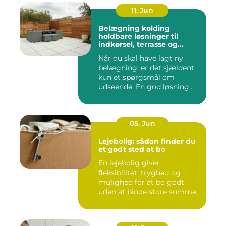
11. Jun
Belægning kolding
holdbare løsninger til
indkørsel, terrasse og
gårdsplads
Når du skal have lagt ny
belægning, er det sjældent
kun et spørgsmål om
udseende. En god løsning
ska...
05. Jun
Lejebolig: sådan finder du
et godt sted at bo
En lejebolig giver
fleksibilitet, tryghed og
mulighed for at bo godt
uden at binde store summer
i mu...