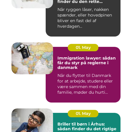
finder du den rette
behandling
Når ryggen låser, nakken
spænder, eller hovedpinen
bliver en fast del af
hverdagen...
01. May
Immigration lawyer: sådan
får du styr på reglerne i
danmark
Når du flytter til Danmark
for at arbejde, studere eller
være sammen med din
familie, møder du hurti...
01. May
Briller til børn i Århus:
sådan finder du det rigtige