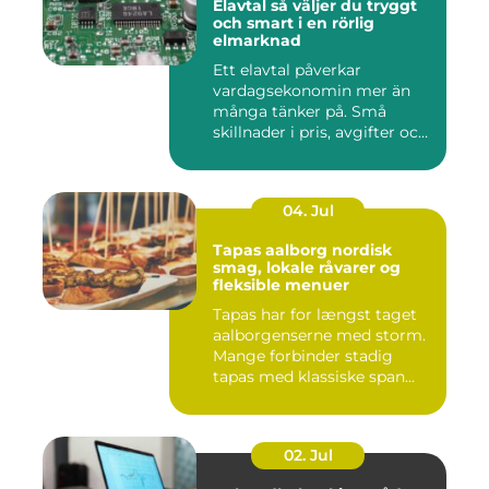
Elavtal så väljer du tryggt
och smart i en rörlig
elmarknad
Ett elavtal påverkar
vardagsekonomin mer än
många tänker på. Små
skillnader i pris, avgifter och
bin...
04. Jul
Tapas aalborg nordisk
smag, lokale råvarer og
fleksible menuer
Tapas har for længst taget
aalborgenserne med storm.
Mange forbinder stadig
tapas med klassiske span...
02. Jul