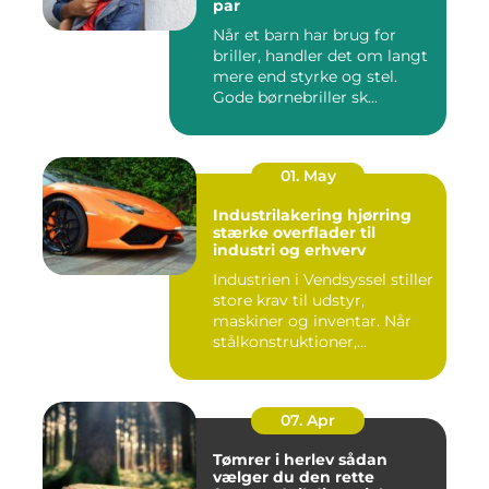
par
Når et barn har brug for
briller, handler det om langt
mere end styrke og stel.
Gode børnebriller sk...
01. May
Industrilakering hjørring
stærke overflader til
industri og erhverv
Industrien i Vendsyssel stiller
store krav til udstyr,
maskiner og inventar. Når
stålkonstruktioner,...
07. Apr
Tømrer i herlev sådan
vælger du den rette