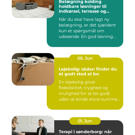
Belægning kolding
holdbare løsninger til
indkørsel, terrasse og
gårdsplads
Når du skal have lagt ny
belægning, er det sjældent
kun et spørgsmål om
udseende. En god løsning
ska...
05. Jun
Lejebolig: sådan finder du
et godt sted at bo
En lejebolig giver
fleksibilitet, tryghed og
mulighed for at bo godt
uden at binde store summer
i mu...
01. Jun
Terapi i sønderborg: når