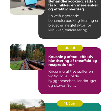
Behandlerbooking: sådan
får klinikker en mere enkel
og effektiv hverdag
En velfungerende
behandlerbooking-løsning er
blevet en nøglefaktor for
klinikker, praksisser og
beha...
01. Jul
Knusning af træ: effektiv
håndtering af træaffald og
restprodukter
Knusning af træ spiller en
vigtig rolle i både
byggebranchen, landbruget
og skovdriften....
11. Jun