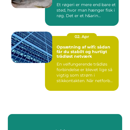
Et røgeri er mere end bare et
sted, hvor man hænger fisk i
røg. Det er et h&arin...
02. Apr
Opsætning af wifi: sådan
får du stabilt og hurtigt
trådløst netværk
En velfungerende trådløs
forbindelse er blevet lige så
vigtig som strøm i
stikkontakten. Når netforb...