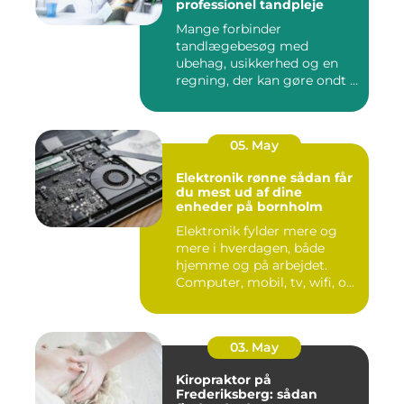
professionel tandpleje
Mange forbinder
tandlægebesøg med
ubehag, usikkerhed og en
regning, der kan gøre ondt i
budgettet. S...
05. May
Elektronik rønne sådan får
du mest ud af dine
enheder på bornholm
Elektronik fylder mere og
mere i hverdagen, både
hjemme og på arbejdet.
Computer, mobil, tv, wifi, o...
03. May
Kiropraktor på
Frederiksberg: sådan