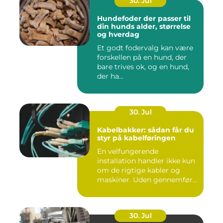
30. Jul
Hundefoder der passer til
din hunds alder, størrelse
og hverdag
Et godt fodervalg kan være
forskellen på en hund, der
bare trives ok, og en hund,
der ha...
30. Jul
Kabelbakker: sådan får du
styr på kabelføringen
En velfungerende
installation handler ikke kun
om de rigtige kabler og
maskiner. Uden gennemført
kab...
30. Jul