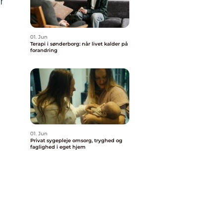
r
01. Jun
Terapi i sønderborg: når livet kalder på
forandring
01. Jun
Privat sygepleje omsorg, tryghed og
faglighed i eget hjem