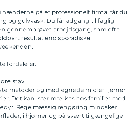
 hænderne på et professionelt firma, får du
g og gulvvask. Du får adgang til faglig
og en gennemprøvet arbejdsgang, som ofte
ldbart resultat end sporadiske
 weekenden.
e fordele er:
ndre støv
aste metoder og med egnede midler fjerner
rier. Det kan især mærkes hos familier med
kæledyr. Regelmæssig rengøring mindsker
flader, i hjørner og på svært tilgængelige