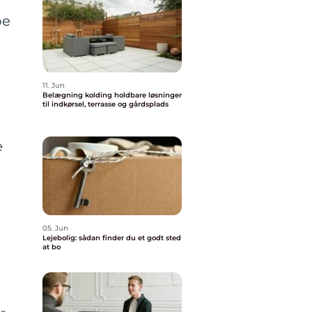
be
11. Jun
Belægning kolding holdbare løsninger
til indkørsel, terrasse og gårdsplads
e
05. Jun
Lejebolig: sådan finder du et godt sted
at bo