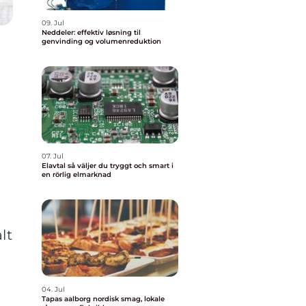
09. Jul
Neddeler: effektiv løsning til
genvinding og volumenreduktion
g
07. Jul
Elavtal så väljer du tryggt och smart i
en rörlig elmarknad
lt
04. Jul
Tapas aalborg nordisk smag, lokale