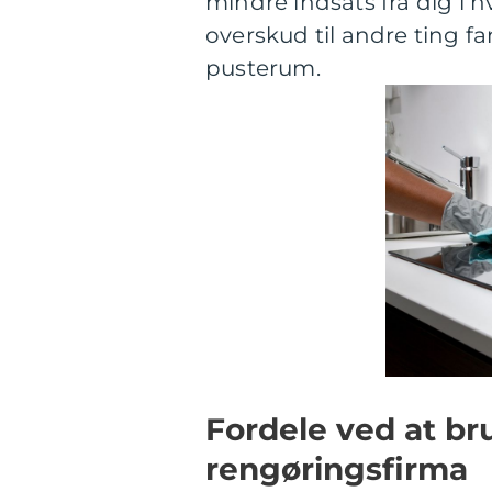
mindre indsats fra dig i 
overskud til andre ting fa
pusterum.
Fordele ved at br
rengøringsfirma