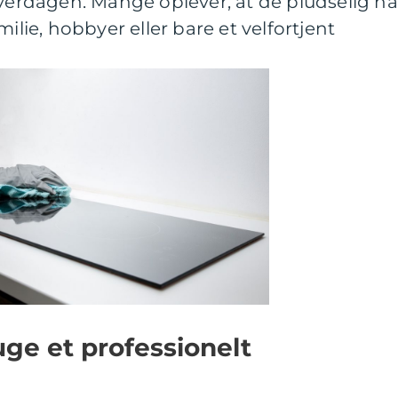
hverdagen. Mange oplever, at de pludselig ha
milie, hobbyer eller bare et velfortjent
uge et professionelt