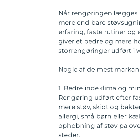
Når rengøringen lægges i
mere end bare støvsugnin
erfaring, faste rutiner 
giver et bedre og mere ho
storrengøringer udført i
Nogle af de mest markant
1. Bedre indeklima og mi
Rengøring udført efter f
mere støv, skidt og bakte
allergi, små børn eller 
ophobning af støv på over
steder.