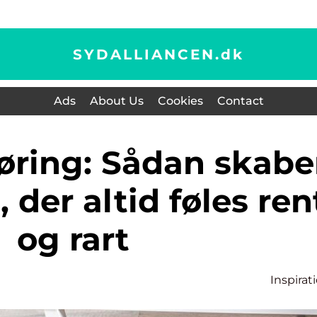
SYDALLIANCEN.
dk
Ads
About Us
Cookies
Contact
 der altid føles ren
og rart
Inspirat