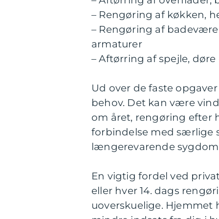
– Aftørring af overflader
– Rengøring af køkken, h
– Rengøring af badeværels
armaturer
– Aftørring af spejle, dø
Ud over de faste opgaver k
behov. Det kan være vin
om året, rengøring efter 
forbindelse med særlige 
længerevarende sygdom
En vigtig fordel ved priv
eller hver 14. dags rengø
uoverskuelige. Hjemmet h