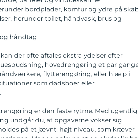
, borde, paneler og vindueskarme
erunder bordplader, komfur og ydre på ska
er, herunder toilet, håndvask, brus og
re og håndtag
an der ofte aftales ekstra ydelser efter
duespudsning, hovedrengøring et par gang
håndværkere, flytterengøring, eller hjælp i
situationer som dødsboer eller
.
atrengøring er den faste rytme. Med ugentlig
ring undgår du, at opgaverne vokser sig
oldes på et jævnt, højt niveau, som kræver