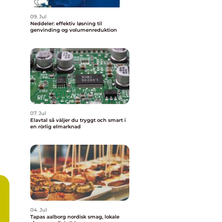
09. Jul
Neddeler: effektiv løsning til
genvinding og volumenreduktion
07. Jul
Elavtal så väljer du tryggt och smart i
en rörlig elmarknad
04. Jul
Tapas aalborg nordisk smag, lokale