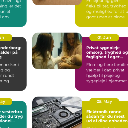
l have lagt
En lejebolig giver
ing, er det
fleksibilitet, tryghed
kun et
og mulighed for at 
l om
godt uden at binde
 En god
store summer i mu...
...
Jun
01. Jun
sønderborg:
Privat sygepleje
kalder på
omsorg, tryghed og
g
faglighed i eget
hjem
nnesker i
Flere og flere familie
rg og
vælger i dag privat
r rundt
hjælp til pleje og
r og
sygepleje i hjemmet.
som fylder
For nogle handle...
odt er....
May
05. May
 vesterbro
Elektronik rønne
der du tryg
sådan får du mest
sionel
ud af dine enheder
på bornholm