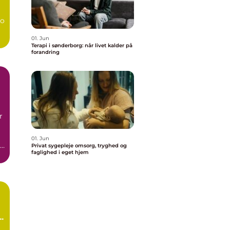
bo
01. Jun
Terapi i sønderborg: når livet kalder på
forandring
r
01. Jun
Privat sygepleje omsorg, tryghed og
faglighed i eget hjem