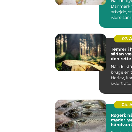
Når du flyt
Danmark f
arbejde, s
være sa
din famili
hurti...
07. 
Tømrer i 
sådan væ
den rett
til dit pro
Når du stå
bruge en 
Herlev, ka
svært at
gennemsk
du bør væl
04. 
Røgeri: nå
møder rø
håndvær