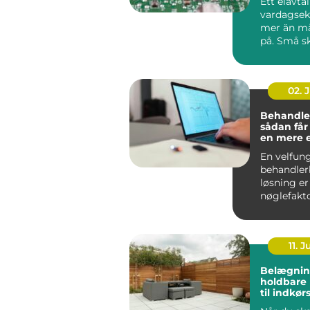
Ett elavta
vardagse
mer än m
på. Små sk
pris, avgif
02. 
Behandle
sådan får
en mere 
effektiv 
En velfun
behandler
løsning er
nøglefakto
klinikker, 
og beha...
11. J
Belægnin
holdbare 
til indkør
og gårds