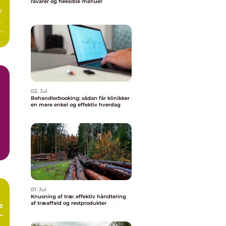
råvarer og fleksible menuer
r
.
r
02. Jul
Behandlerbooking: sådan får klinikker
en mere enkel og effektiv hverdag
01. Jul
Knusning af træ: effektiv håndtering
af træaffald og restprodukter
e