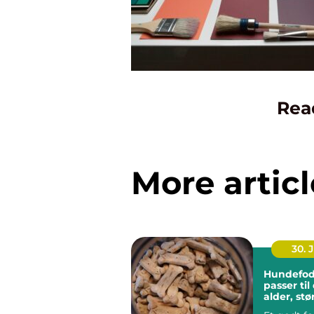
Rea
More articl
30. 
Hundefod
passer ti
alder, stø
hverdag