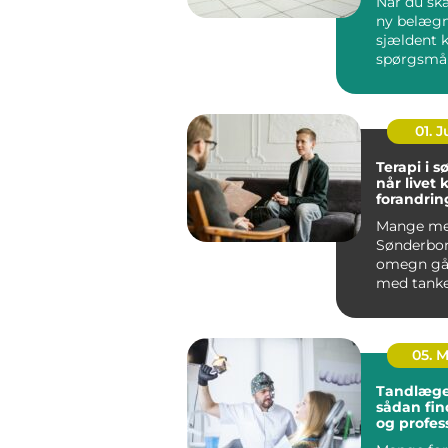
Når du ska
ny belægn
sjældent 
spørgsmå
udseende.
løsning ska
01. 
Terapi i 
når livet 
forandrin
Mange me
Sønderbo
omegn gå
med tanke
følelser, 
mere end g
05. 
Tandlæge
sådan fin
og profes
tandpleje