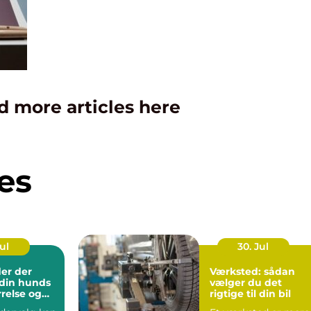
d more articles here
es
Jul
30. Jul
er der
Værksted: sådan
l din hunds
vælger du det
rrelse og
rigtige til din bil