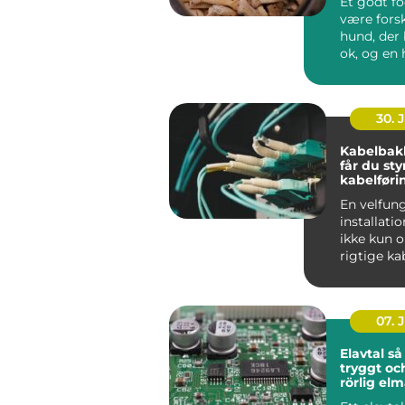
Et godt f
være forsk
hund, der 
ok, og en 
ha...
30. 
Kabelbak
får du sty
kabelføri
En velfun
installati
ikke kun 
rigtige ka
maskiner.
gennemfør
07. 
Elavtal så väljer du
tryggt oc
rörlig el