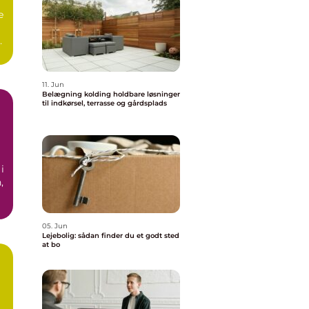
e
as
11. Jun
Belægning kolding holdbare løsninger
til indkørsel, terrasse og gårdsplads
i
,
05. Jun
Lejebolig: sådan finder du et godt sted
at bo