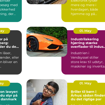
binder
Elektronik fylder
besøg med
mere og mere i
sikkerhed
hverdagen, både
ning, der
hjemme og på
ndt i
arbejdet. Computer,
S...
mobil, tv, wifi, o...
May
01. May
or på
Industrilakering
berg:
hjørring stærke
der du den
overflader til indust
andling
og erhverv
 låser,
Industrien i
ænder, eller
Vendsyssel stiller
n bliver en
store krav til udstyr,
maskiner og inventar
..
Når
stålkonstruktioner,...
May
01. May
on lawyer:
Briller til børn i
 du styr på
Århus: sådan finder
i danmark
du det rigtige par