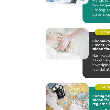
Mange for
tandlæge
ubehag, u
og en reg
kan gøre o
budgettet. 
03. 
Kiroprakt
Frederiks
sådan fin
rette beh
Når ryggen
nakken sp
hovedpine
fast del af
hverdagen.
01. 
Immigrati
sådan får
reglerne 