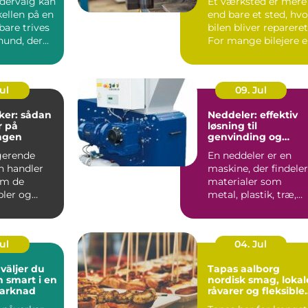
odervalg kan
Et værksted er mere
ellen på en
end bare et sted, hvo
bare trives
bilen bliver repareret
hund, der
For mange bilejere e
det en form...
Jul
09. Jul
ker: sådan
Neddeler: effektiv
r på
løsning til
ngen
genvinding og
volumenreduktion
gerende
En neddeler er en
on handler
maskine, der findeler
om de
materialer som
bler og
metal, plastik, træ,
 Uden
elektronik og affa...
t kab...
Jul
04. Jul
Tapas aalborg
h smart i en
nordisk smag, lokal
marknad
råvarer og fleksible
menuer