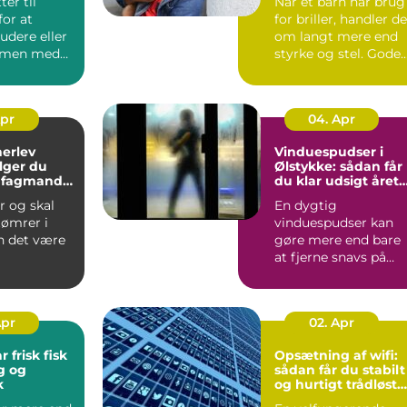
ter til
Når et barn har brug
or at
for briller, handler de
tudere eller
om langt mere end
mmen med
styrke og stel. Gode
e, møder du
børnebriller sk...
Apr
04. Apr
herlev
Vinduespudser i
lger du
Ølstykke: sådan får
e fagmand
du klar udsigt året
jekt
rundt
r og skal
En dygtig
tømrer i
vinduespudser kan
n det være
gøre mere end bare
at fjerne snavs på
ue, hvem
ruden. Rene vinduer
ge, o...
g...
Apr
02. Apr
r frisk fisk
Opsætning af wifi:
g og
sådan får du stabilt
k
og hurtigt trådløst
netværk