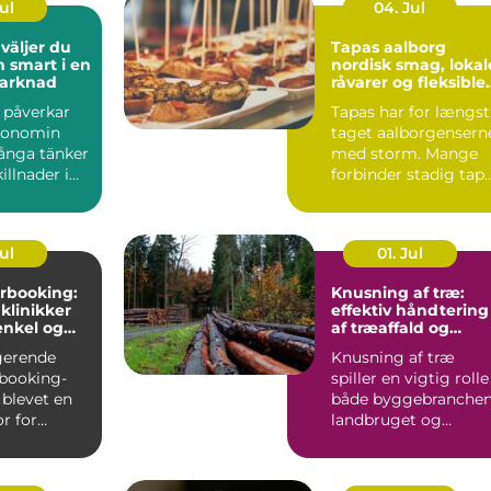
Jul
04. Jul
Tapas aalborg
h smart i en
nordisk smag, lokal
marknad
råvarer og fleksible
menuer
l påverkar
Tapas har for længst
konomin
taget aalborgensern
ånga tänker
med storm. Mange
illnader i
forbinder stadig tap
ter och bin...
med klassiske span...
Jul
01. Jul
rbooking:
Knusning af træ:
 klinikker
effektiv håndtering
enkel og
af træaffald og
hverdag
restprodukter
gerende
Knusning af træ
booking-
spiller en vigtig rolle 
 blevet en
både byggebranchen
r for
landbruget og
praksisser
skovdriften....