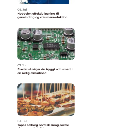
09. Jul
Neddeler: effektiv løsning til
genvinding og volumenreduktion
07. Jul
Elavtal så väljer du tryggt och smart i
en rörlig elmarknad
04. Jul
Tapas aalborg nordisk smag, lokale