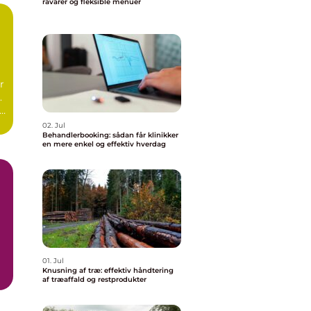
råvarer og fleksible menuer
r
.
r
02. Jul
Behandlerbooking: sådan får klinikker
en mere enkel og effektiv hverdag
01. Jul
Knusning af træ: effektiv håndtering
af træaffald og restprodukter