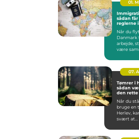
01. 
Immigrati
sådan får
reglerne 
Når du flyt
Danmark f
arbejde, s
være sa
din famili
hurti...
07. 
Tømrer i 
sådan væ
den rett
til dit pro
Når du stå
bruge en 
Herlev, ka
svært at
gennemsk
du bør væl