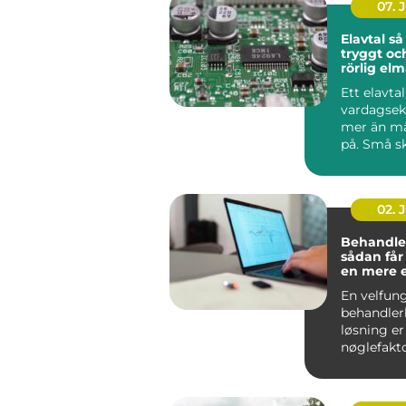
07. 
Elavtal så väljer du
tryggt oc
rörlig el
Ett elavta
vardagse
mer än m
på. Små sk
pris, avgif
02. 
Behandle
sådan får
en mere 
effektiv 
En velfun
behandler
løsning er
nøglefakto
klinikker, 
og beha...