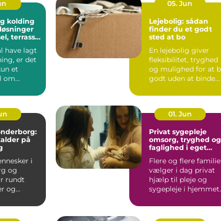
un
05. Jun
g kolding
Lejebolig: sådan
løsninger
finder du et godt
sel, terrasse
sted at bo
plads
l have lagt
En lejebolig giver
ing, er det
fleksibilitet, tryghed
kun et
og mulighed for at 
l om
godt uden at binde
 En god
store summer i mu...
...
Jun
01. Jun
sønderborg:
Privat sygepleje
kalder på
omsorg, tryghed og
g
faglighed i eget
hjem
nnesker i
Flere og flere familie
rg og
vælger i dag privat
r rundt
hjælp til pleje og
r og
sygepleje i hjemmet.
som fylder
For nogle handle...
odt er....