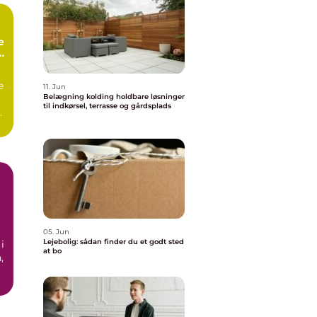
e
e
11. Jun
Belægning kolding holdbare løsninger
til indkørsel, terrasse og gårdsplads
as
05. Jun
Lejebolig: sådan finder du et godt sted
i
at bo
,