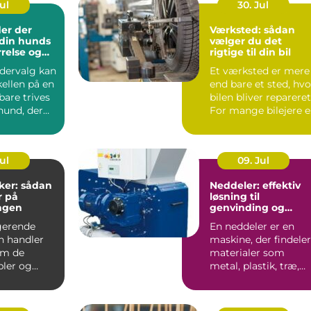
Jul
30. Jul
er der
Værksted: sådan
l din hunds
vælger du det
rrelse og
rigtige til din bil
odervalg kan
Et værksted er mere
ellen på en
end bare et sted, hvo
bare trives
bilen bliver repareret
hund, der
For mange bilejere e
det en form...
Jul
09. Jul
ker: sådan
Neddeler: effektiv
r på
løsning til
ngen
genvinding og
volumenreduktion
gerende
En neddeler er en
on handler
maskine, der findeler
om de
materialer som
bler og
metal, plastik, træ,
 Uden
elektronik og affa...
t kab...