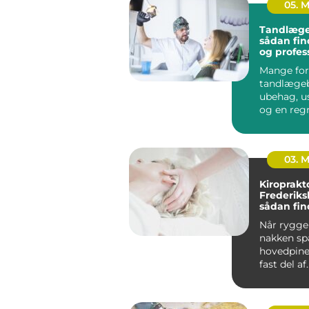
05. 
Tandlæge
sådan fin
og profes
tandpleje
Mange for
tandlæge
ubehag, u
og en reg
kan gøre o
budgettet. 
03. 
Kiroprakt
Frederiks
sådan fin
rette beh
Når ryggen
nakken sp
hovedpine
fast del af
hverdagen.