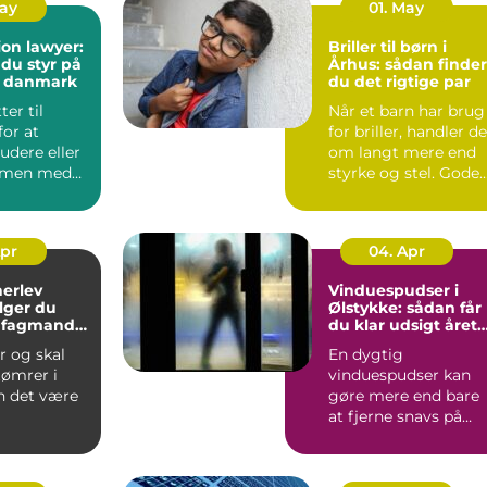
May
01. May
on lawyer:
Briller til børn i
 du styr på
Århus: sådan finder
i danmark
du det rigtige par
ter til
Når et barn har brug
or at
for briller, handler de
tudere eller
om langt mere end
mmen med
styrke og stel. Gode
e, møder du
børnebriller sk...
Apr
04. Apr
herlev
Vinduespudser i
lger du
Ølstykke: sådan får
e fagmand
du klar udsigt året
jekt
rundt
r og skal
En dygtig
tømrer i
vinduespudser kan
n det være
gøre mere end bare
at fjerne snavs på
ue, hvem
ruden. Rene vinduer
ge, o...
g...