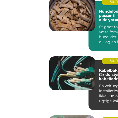
30. 
Hundefod
passer ti
alder, stø
hverdag
Et godt f
være forsk
hund, der 
ok, og en 
ha...
30. 
Kabelbak
får du sty
kabelføri
En velfun
installati
ikke kun 
rigtige ka
maskiner.
gennemfør