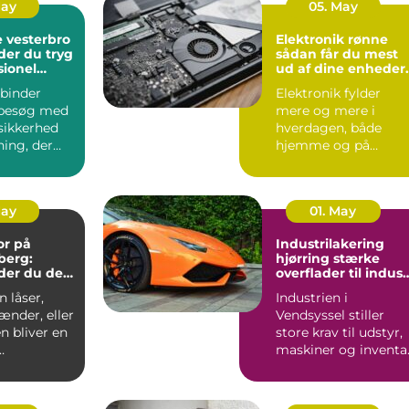
May
05. May
 vesterbro
Elektronik rønne
der du tryg
sådan får du mest
sionel
ud af dine enheder
på bornholm
binder
Elektronik fylder
besøg med
mere og mere i
sikkerhed
hverdagen, både
ning, der
hjemme og på
ndt i
arbejdet. Computer,
S...
mobil, tv, wifi, o...
May
01. May
or på
Industrilakering
berg:
hjørring stærke
der du den
overflader til indust
andling
og erhverv
 låser,
Industrien i
ænder, eller
Vendsyssel stiller
n bliver en
store krav til udstyr,
maskiner og inventar
..
Når
stålkonstruktioner,...