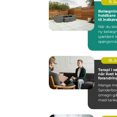
11. J
Belægnin
holdbare 
til indkør
og gårds
Når du ska
ny belægn
sjældent 
spørgsmå
udseende.
løsning ska
01. 
Terapi i 
når livet 
forandrin
Mange me
Sønderbo
omegn gå
med tanke
følelser, 
mere end g