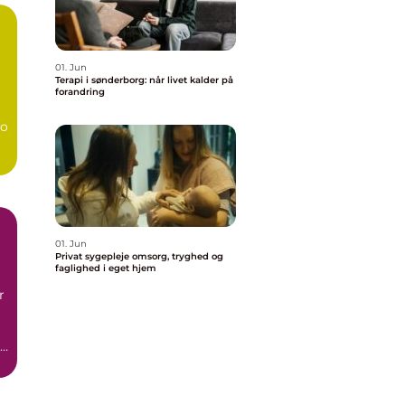
01. Jun
Terapi i sønderborg: når livet kalder på
forandring
bo
01. Jun
Privat sygepleje omsorg, tryghed og
faglighed i eget hjem
r