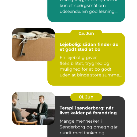
kun et spørgsmål om
udseende. En god løsning
ska...
05. Jun
Lejebolig: sådan finder du
et godt sted at bo
En lejebolig giver
fleksibilitet, tryghed og
mulighed for at bo godt
uden at binde store summer
i mu...
01. Jun
Terapi i sønderborg: når
livet kalder på forandring
Mange mennesker i
Sønderborg og omegn går
rundt med tanker og