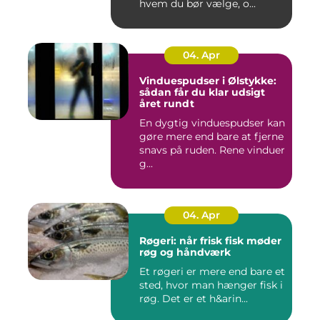
hvem du bør vælge, o...
04. Apr
Vinduespudser i Ølstykke:
sådan får du klar udsigt
året rundt
En dygtig vinduespudser kan
gøre mere end bare at fjerne
snavs på ruden. Rene vinduer
g...
04. Apr
Røgeri: når frisk fisk møder
røg og håndværk
Et røgeri er mere end bare et
sted, hvor man hænger fisk i
røg. Det er et h&arin...