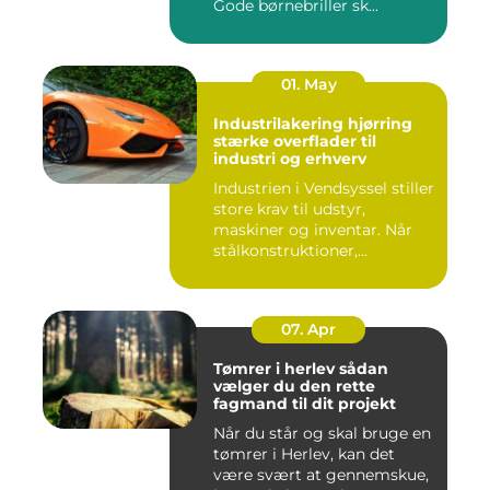
Gode børnebriller sk...
01. May
Industrilakering hjørring
stærke overflader til
industri og erhverv
Industrien i Vendsyssel stiller
store krav til udstyr,
maskiner og inventar. Når
stålkonstruktioner,...
07. Apr
Tømrer i herlev sådan
vælger du den rette
fagmand til dit projekt
Når du står og skal bruge en
tømrer i Herlev, kan det
være svært at gennemskue,