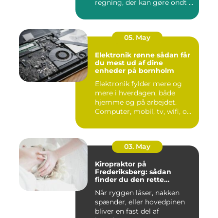
regning, der kan gøre ondt i
budgettet. S...
05. May
Elektronik rønne sådan får
du mest ud af dine
enheder på bornholm
Elektronik fylder mere og
mere i hverdagen, både
hjemme og på arbejdet.
Computer, mobil, tv, wifi, o...
03. May
Kiropraktor på
Frederiksberg: sådan
finder du den rette
behandling
Når ryggen låser, nakken
spænder, eller hovedpinen
bliver en fast del af