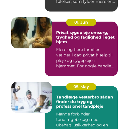
følelser, som fylder mere end
godt er....
01. Jun
Privat sygepleje omsorg,
tryghed og faglighed i eget
hjem
Flere og flere familier
vælger i dag privat hjælp til
pleje og sygepleje i
hjemmet. For nogle handle...
05. May
Tandlæge vesterbro sådan
finder du tryg og
professionel tandpleje
Mange forbinder
tandlægebesøg med
ubehag, usikkerhed og en