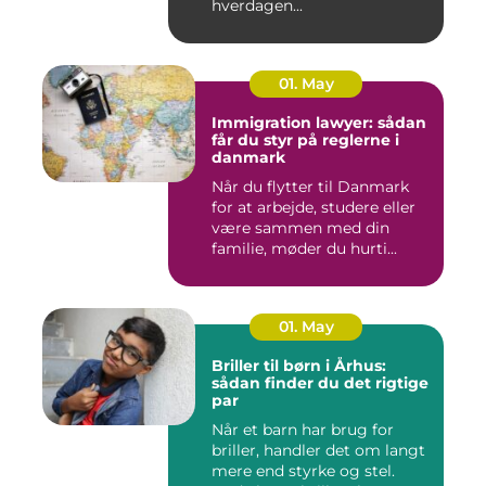
hverdagen...
01. May
Immigration lawyer: sådan
får du styr på reglerne i
danmark
Når du flytter til Danmark
for at arbejde, studere eller
være sammen med din
familie, møder du hurti...
01. May
Briller til børn i Århus:
sådan finder du det rigtige
par
Når et barn har brug for
briller, handler det om langt
mere end styrke og stel.