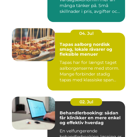
många tänker på. Små
skillnader i pris, avgifter och
bin...
04. Jul
Tapas aalborg nordisk
smag, lokale råvarer og
fleksible menuer
Tapas har for længst taget
aalborgenserne med storm.
Mange forbinder stadig
tapas med klassiske span...
02. Jul
Behandlerbooking: sådan
får klinikker en mere enkel
og effektiv hverdag
En velfungerende
behandlerbooking-løsning er