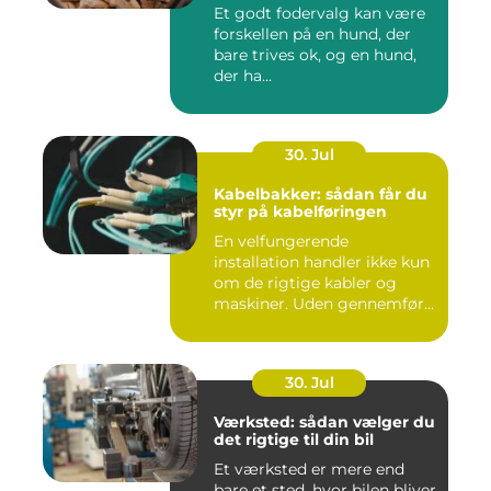
Et godt fodervalg kan være
forskellen på en hund, der
bare trives ok, og en hund,
der ha...
30. Jul
Kabelbakker: sådan får du
styr på kabelføringen
En velfungerende
installation handler ikke kun
om de rigtige kabler og
maskiner. Uden gennemført
kab...
30. Jul
Værksted: sådan vælger du
det rigtige til din bil
Et værksted er mere end
bare et sted, hvor bilen bliver