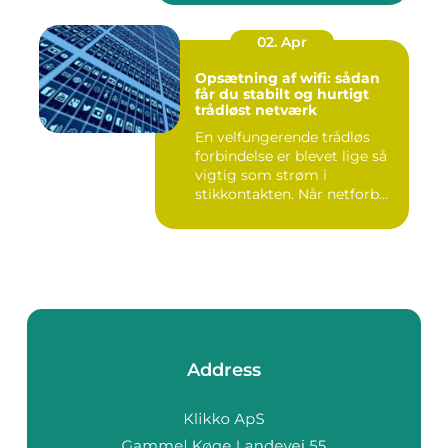
02. Apr
Opsætning af wifi: sådan
får du stabilt og hurtigt
trådløst netværk
En velfungerende trådløs
forbindelse er blevet lige så
vigtig som strøm i
stikkontakten. Når netforb...
Address