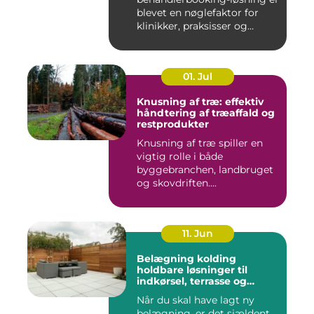
blevet en nøglefaktor for
klinikker, praksisser og
beha...
01. Jul
Knusning af træ: effektiv
håndtering af træaffald og
restprodukter
Knusning af træ spiller en
vigtig rolle i både
byggebranchen, landbruget
og skovdriften....
11. Jun
Belægning kolding
holdbare løsninger til
indkørsel, terrasse og
gårdsplads
Når du skal have lagt ny
belægning, er det sjældent