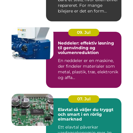
repareret. For mange
bilejere er det en form...
09. Jul
Neddeler: effektiv løsning
til genvinding og
volumenreduktion
En neddeler er en maskine,
der findeler materialer som
metal, plastik, træ, elektronik
og affa...
07. Jul
Elavtal så väljer du tryggt
och smart i en rörlig
elmarknad
Ett elavtal påverkar
vardagsekonomin mer än