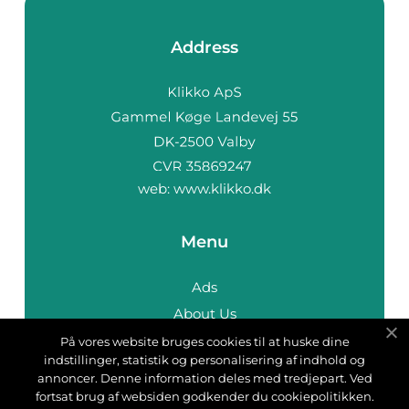
Address
web:
www.klikko.dk
Menu
Ads
About Us
Cookies
På vores website bruges cookies til at huske dine
indstillinger, statistik og personalisering af indhold og
Contact
annoncer. Denne information deles med tredjepart. Ved
Sitemap
fortsat brug af websiden godkender du cookiepolitikken.