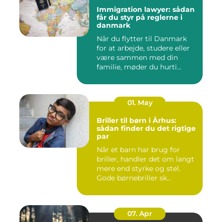
Immigration lawyer: sådan
får du styr på reglerne i
danmark
Når du flytter til Danmark
for at arbejde, studere eller
være sammen med din
familie, møder du hurti...
01. May
Briller til børn i Århus:
sådan finder du det rigtige
par
Når et barn har brug for
briller, handler det om langt
mere end styrke og stel.
Gode børnebriller sk...
07. Apr