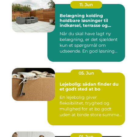
11. Jun
Belægning kolding
holdbare løsninger til
indkørsel, terrasse og
gårdsplads
Når du skal have lagt ny
belægning, er det sjældent
kun et spørgsmål om
udseende. En god løsning
ska...
05. Jun
Lejebolig: sådan finder du
et godt sted at bo
En lejebolig giver
fleksibilitet, tryghed og
mulighed for at bo godt
uden at binde store summer
i mu...
01. Jun