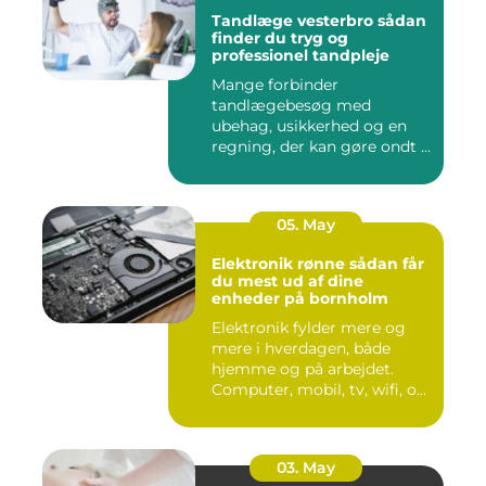
Tandlæge vesterbro sådan
finder du tryg og
professionel tandpleje
Mange forbinder
tandlægebesøg med
ubehag, usikkerhed og en
regning, der kan gøre ondt i
budgettet. S...
05. May
Elektronik rønne sådan får
du mest ud af dine
enheder på bornholm
Elektronik fylder mere og
mere i hverdagen, både
hjemme og på arbejdet.
Computer, mobil, tv, wifi, o...
03. May