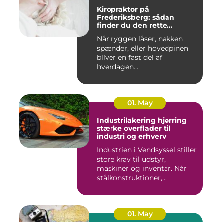
Kiropraktor på
Frederiksberg: sådan
finder du den rette
behandling
Når ryggen låser, nakken
spænder, eller hovedpinen
bliver en fast del af
hverdagen...
01. May
Industrilakering hjørring
stærke overflader til
industri og erhverv
Industrien i Vendsyssel stiller
store krav til udstyr,
maskiner og inventar. Når
stålkonstruktioner,...
01. May