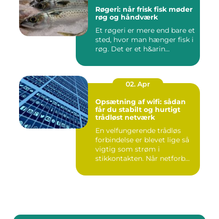
Røgeri: når frisk fisk møder
røg og håndværk
Et røgeri er mere end bare et
sted, hvor man hænger fisk i
røg. Det er et h&arin...
02. Apr
Opsætning af wifi: sådan
får du stabilt og hurtigt
trådløst netværk
En velfungerende trådløs
forbindelse er blevet lige så
vigtig som strøm i
stikkontakten. Når netforb...