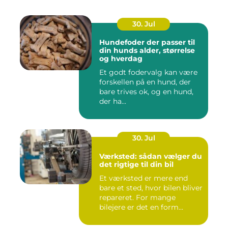
30. Jul
Hundefoder der passer til
din hunds alder, størrelse
og hverdag
Et godt fodervalg kan være
forskellen på en hund, der
bare trives ok, og en hund,
der ha...
30. Jul
Værksted: sådan vælger du
det rigtige til din bil
Et værksted er mere end
bare et sted, hvor bilen bliver
repareret. For mange
bilejere er det en form...