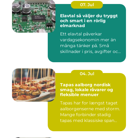
07. Jul
Elavtal så väljer du tryggt
och smart i en rörlig
elmarknad
Ett elavtal påverkar
vardagsekonomin mer än
många tänker på. Små
skillnader i pris, avgifter och
bin...
04. Jul
Tapas aalborg nordisk
smag, lokale råvarer og
fleksible menuer
Tapas har for længst taget
aalborgenserne med storm.
Mange forbinder stadig
tapas med klassiske span...