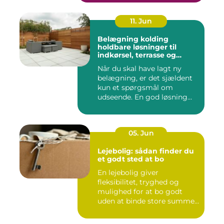
11. Jun
Belægning kolding
holdbare løsninger til
indkørsel, terrasse og
gårdsplads
Når du skal have lagt ny
belægning, er det sjældent
kun et spørgsmål om
udseende. En god løsning
ska...
05. Jun
Lejebolig: sådan finder du
et godt sted at bo
En lejebolig giver
fleksibilitet, tryghed og
mulighed for at bo godt
uden at binde store summer
i mu...