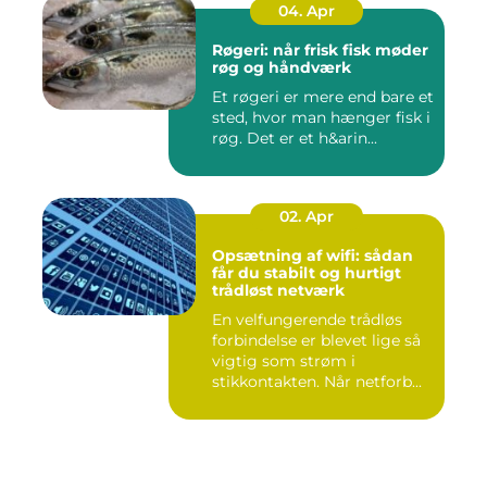
04. Apr
Røgeri: når frisk fisk møder
røg og håndværk
Et røgeri er mere end bare et
sted, hvor man hænger fisk i
røg. Det er et h&arin...
02. Apr
Opsætning af wifi: sådan
får du stabilt og hurtigt
trådløst netværk
En velfungerende trådløs
forbindelse er blevet lige så
vigtig som strøm i
stikkontakten. Når netforb...