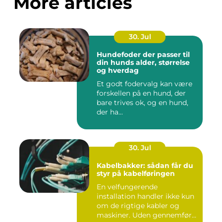
More articles
30. Jul
Hundefoder der passer til
din hunds alder, størrelse
og hverdag
Et godt fodervalg kan være
forskellen på en hund, der
bare trives ok, og en hund,
der ha...
30. Jul
Kabelbakker: sådan får du
styr på kabelføringen
En velfungerende
installation handler ikke kun
om de rigtige kabler og
maskiner. Uden gennemført