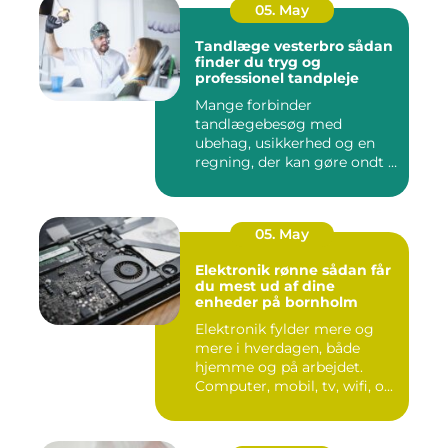
05. May
Tandlæge vesterbro sådan
finder du tryg og
professionel tandpleje
Mange forbinder
tandlægebesøg med
ubehag, usikkerhed og en
regning, der kan gøre ondt i
budgettet. S...
05. May
Elektronik rønne sådan får
du mest ud af dine
enheder på bornholm
Elektronik fylder mere og
mere i hverdagen, både
hjemme og på arbejdet.
Computer, mobil, tv, wifi, o...