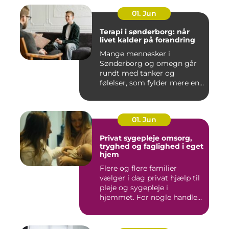
01. Jun
Terapi i sønderborg: når
livet kalder på forandring
Mange mennesker i
Sønderborg og omegn går
rundt med tanker og
følelser, som fylder mere end
godt er....
01. Jun
Privat sygepleje omsorg,
tryghed og faglighed i eget
hjem
Flere og flere familier
vælger i dag privat hjælp til
pleje og sygepleje i
hjemmet. For nogle handle...