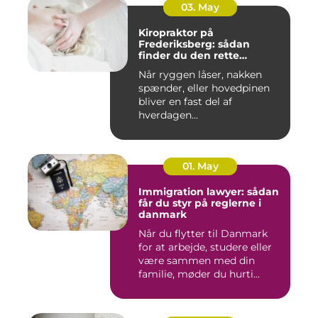
03. May
Kiropraktor på
Frederiksberg: sådan
finder du den rette
behandling
Når ryggen låser, nakken
spænder, eller hovedpinen
bliver en fast del af
hverdagen...
01. May
Immigration lawyer: sådan
får du styr på reglerne i
danmark
Når du flytter til Danmark
for at arbejde, studere eller
være sammen med din
familie, møder du hurti...