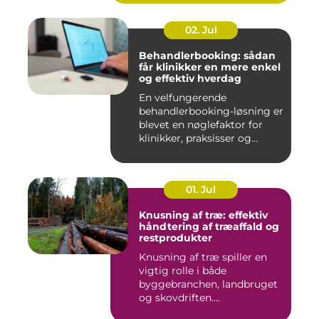
02. Jul
Behandlerbooking: sådan
får klinikker en mere enkel
og effektiv hverdag
En velfungerende
behandlerbooking-løsning er
blevet en nøglefaktor for
klinikker, praksisser og
beha...
01. Jul
Knusning af træ: effektiv
håndtering af træaffald og
restprodukter
Knusning af træ spiller en
vigtig rolle i både
byggebranchen, landbruget
og skovdriften....