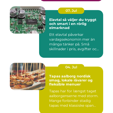
07. Jul
Elavtal så väljer du tryggt
och smart i en rörlig
elmarknad
Ett elavtal påverkar
vardagsekonomin mer än
många tänker på. Små
skillnader i pris, avgifter och
bin...
04. Jul
Tapas aalborg nordisk
smag, lokale råvarer og
fleksible menuer
Tapas har for længst taget
aalborgenserne med storm.
Mange forbinder stadig
tapas med klassiske span...