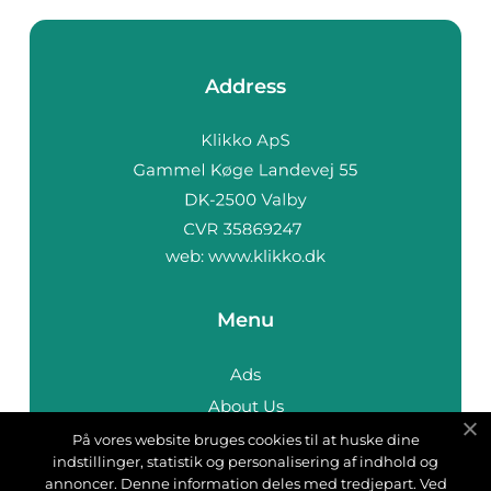
Address
web:
www.klikko.dk
Menu
Ads
About Us
Cookies
På vores website bruges cookies til at huske dine
indstillinger, statistik og personalisering af indhold og
Contact
annoncer. Denne information deles med tredjepart. Ved