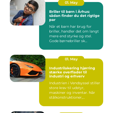
01. May
Briller til børn i Århus:
sådan finder du det rigtige
par
Når et barn har brug for
briller, handler det om langt
mere end styrke og stel.
Gode børnebriller sk...
01. May
Industrilakering hjørring
stærke overflader til
industri og erhverv
Industrien i Vendsyssel stiller
store krav til udstyr,
maskiner og inventar. Når
stålkonstruktioner,...