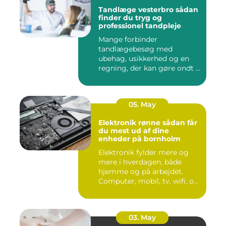
Tandlæge vesterbro sådan
finder du tryg og
professionel tandpleje
Mange forbinder
tandlægebesøg med
ubehag, usikkerhed og en
regning, der kan gøre ondt i
budgettet. S...
05. May
Elektronik rønne sådan får
du mest ud af dine
enheder på bornholm
Elektronik fylder mere og
mere i hverdagen, både
hjemme og på arbejdet.
Computer, mobil, tv, wifi, o...
03. May