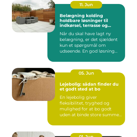
11. Jun
Belægning kolding
holdbare løsninger til
indkørsel, terrasse og
gårdsplads
Når du skal have lagt ny
belægning, er det sjældent
kun et spørgsmål om
udseende. En god løsning
ska...
05. Jun
Lejebolig: sådan finder du
et godt sted at bo
En lejebolig giver
fleksibilitet, tryghed og
mulighed for at bo godt
uden at binde store summer
i mu...
01. Jun