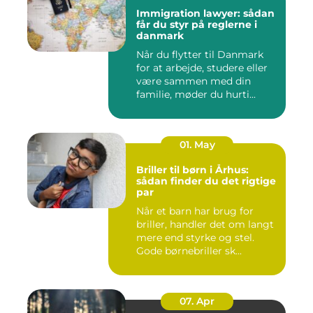
Immigration lawyer: sådan
får du styr på reglerne i
danmark
Når du flytter til Danmark
for at arbejde, studere eller
være sammen med din
familie, møder du hurti...
01. May
Briller til børn i Århus:
sådan finder du det rigtige
par
Når et barn har brug for
briller, handler det om langt
mere end styrke og stel.
Gode børnebriller sk...
07. Apr