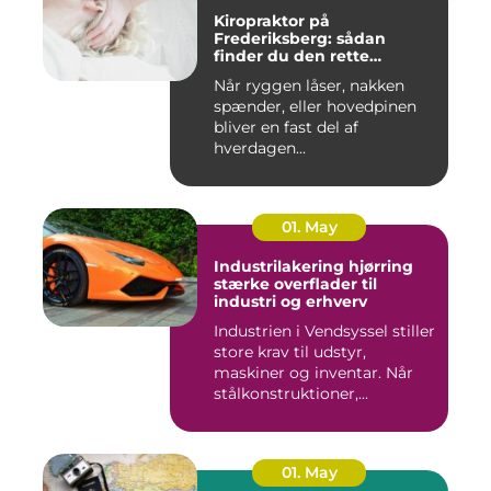
Kiropraktor på
Frederiksberg: sådan
finder du den rette
behandling
Når ryggen låser, nakken
spænder, eller hovedpinen
bliver en fast del af
hverdagen...
01. May
Industrilakering hjørring
stærke overflader til
industri og erhverv
Industrien i Vendsyssel stiller
store krav til udstyr,
maskiner og inventar. Når
stålkonstruktioner,...
01. May