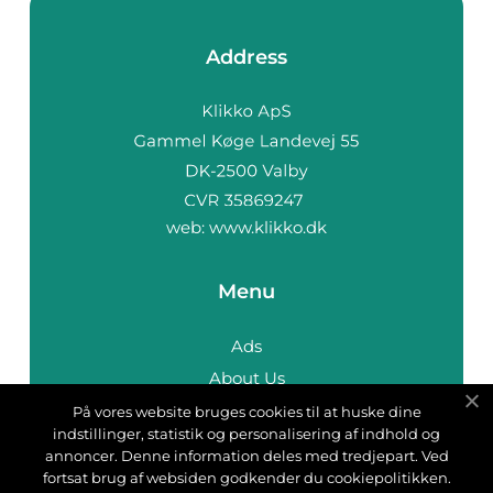
Address
web:
www.klikko.dk
Menu
Ads
About Us
Cookies
På vores website bruges cookies til at huske dine
indstillinger, statistik og personalisering af indhold og
Contact
annoncer. Denne information deles med tredjepart. Ved
Sitemap
fortsat brug af websiden godkender du cookiepolitikken.