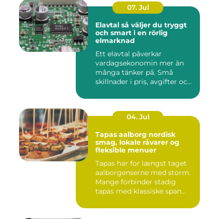
07. Jul
Elavtal så väljer du tryggt
och smart i en rörlig
elmarknad
Ett elavtal påverkar
vardagsekonomin mer än
många tänker på. Små
skillnader i pris, avgifter och
bin...
04. Jul
Tapas aalborg nordisk
smag, lokale råvarer og
fleksible menuer
Tapas har for længst taget
aalborgenserne med storm.
Mange forbinder stadig
tapas med klassiske span...