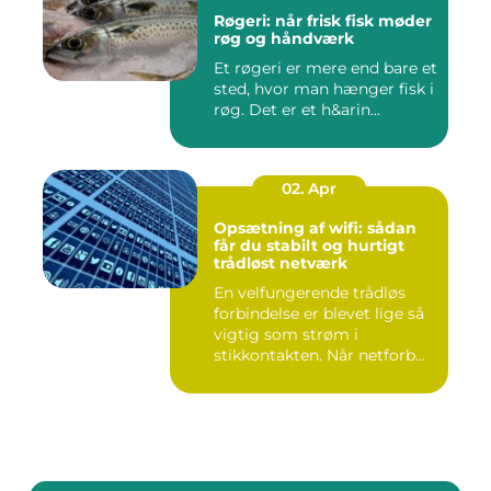
Røgeri: når frisk fisk møder
røg og håndværk
Et røgeri er mere end bare et
sted, hvor man hænger fisk i
røg. Det er et h&arin...
02. Apr
Opsætning af wifi: sådan
får du stabilt og hurtigt
trådløst netværk
En velfungerende trådløs
forbindelse er blevet lige så
vigtig som strøm i
stikkontakten. Når netforb...