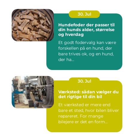
30. Jul
Hundefoder der passer til
din hunds alder, størrelse
og hverdag
Et godt fodervalg kan være
forskellen på en hund, der
bare trives ok, og en hund,
der ha...
30. Jul
Værksted: sådan vælger du
det rigtige til din bil
Et værksted er mere end
bare et sted, hvor bilen bliver
repareret. For mange
bilejere er det en form...