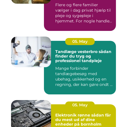
Flere og flere familier
vælger i dag privat hjælp til
pleje og sygepleje i
hjemmet. For nogle handle...
05. May
Tandlæge vesterbro sådan
finder du tryg og
professionel tandpleje
Mange forbinder
tandlægebesøg med
ubehag, usikkerhed og en
regning, der kan gøre ondt i
budgettet. S...
05. May
Elektronik rønne sådan får
du mest ud af dine
enheder på bornholm