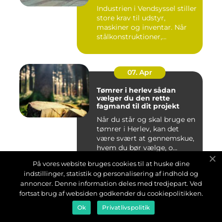
Industrien i Vendsyssel stiller
store krav til udstyr,
maskiner og inventar. Når
stålkonstruktioner,...
07. Apr
Tømrer i herlev sådan
vælger du den rette
fagmand til dit projekt
Når du står og skal bruge en
tømrer i Herlev, kan det
være svært at gennemskue,
hvem du bør vælge, o...
På vores website bruges cookies til at huske dine
indstillinger, statistik og personalisering af indhold og
04. Apr
annoncer. Denne information deles med tredjepart. Ved
fortsat brug af websiden godkender du cookiepolitikken.
Vinduespudser i Ølstykke:
Ok
Privatlivspolitik
sådan får du klar udsigt
året rundt