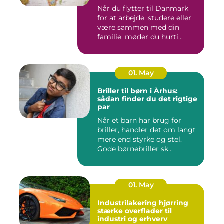
Når du flytter til Danmark
for at arbejde, studere eller
være sammen med din
familie, møder du hurti...
01. May
Briller til børn i Århus:
sådan finder du det rigtige
par
Når et barn har brug for
briller, handler det om langt
mere end styrke og stel.
Gode børnebriller sk...
01. May
Industrilakering hjørring
stærke overflader til
industri og erhverv