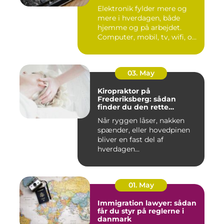
Elektronik fylder mere og
mere i hverdagen, både
hjemme og på arbejdet.
Computer, mobil, tv, wifi, o...
03. May
Kiropraktor på
Frederiksberg: sådan
finder du den rette
behandling
Når ryggen låser, nakken
spænder, eller hovedpinen
bliver en fast del af
hverdagen...
01. May
Immigration lawyer: sådan
får du styr på reglerne i
danmark