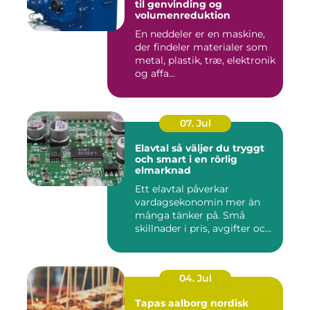
til genvinding og
volumenreduktion
En neddeler er en maskine,
der findeler materialer som
metal, plastik, træ, elektronik
og affa...
07. Jul
Elavtal så väljer du tryggt
och smart i en rörlig
elmarknad
Ett elavtal påverkar
vardagsekonomin mer än
många tänker på. Små
skillnader i pris, avgifter och
bin...
04. Jul
Tapas aalborg nordisk