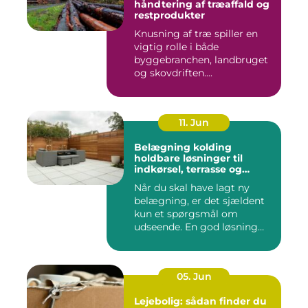
håndtering af træaffald og
restprodukter
Knusning af træ spiller en
vigtig rolle i både
byggebranchen, landbruget
og skovdriften....
11. Jun
Belægning kolding
holdbare løsninger til
indkørsel, terrasse og
gårdsplads
Når du skal have lagt ny
belægning, er det sjældent
kun et spørgsmål om
udseende. En god løsning
ska...
05. Jun
Lejebolig: sådan finder du