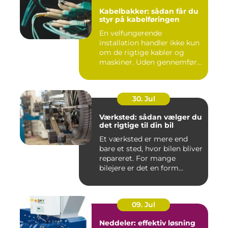
Kabelbakker: sådan får du
styr på kabelføringen
En velfungerende
installation handler ikke kun
om de rigtige kabler og
maskiner. Uden gennemført
kab...
30. Jul
Værksted: sådan vælger du
det rigtige til din bil
Et værksted er mere end
bare et sted, hvor bilen bliver
repareret. For mange
bilejere er det en form...
09. Jul
Neddeler: effektiv løsning