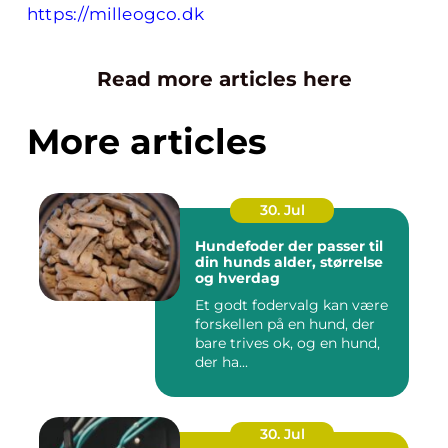
https://milleogco.dk
Read more articles here
More articles
30. Jul
Hundefoder der passer til
din hunds alder, størrelse
og hverdag
Et godt fodervalg kan være
forskellen på en hund, der
bare trives ok, og en hund,
der ha...
30. Jul