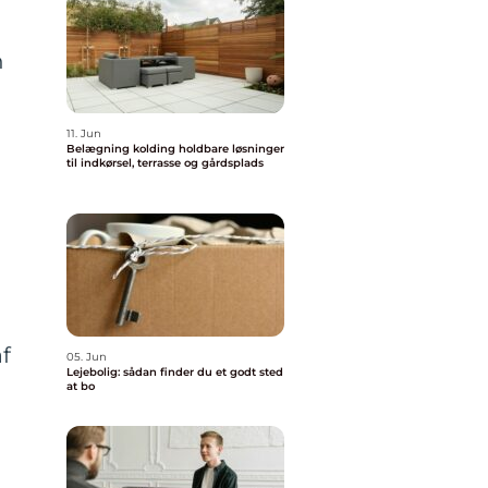
n
11. Jun
Belægning kolding holdbare løsninger
til indkørsel, terrasse og gårdsplads
f
05. Jun
Lejebolig: sådan finder du et godt sted
at bo