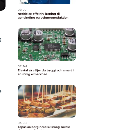
09. Jul
Neddeler: effektiv løsning til
genvinding og volumenreduktion
g
07. Jul
Elavtal så väljer du tryggt och smart i
en rörlig elmarknad
e
04. Jul
Tapas aalborg nordisk smag, lokale