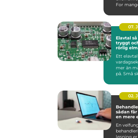
For mange 
det en for
07. 
Elavtal så väljer du
tryggt oc
rörlig el
Ett elavta
vardagse
mer än m
på. Små sk
pris, avgif
02. 
Behandle
sådan får
en mere 
effektiv 
En velfun
behandler
løsning er