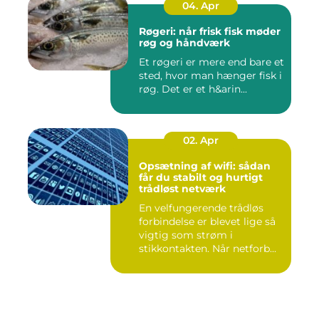
04. Apr
Røgeri: når frisk fisk møder
røg og håndværk
Et røgeri er mere end bare et
sted, hvor man hænger fisk i
røg. Det er et h&arin...
02. Apr
Opsætning af wifi: sådan
får du stabilt og hurtigt
trådløst netværk
En velfungerende trådløs
forbindelse er blevet lige så
vigtig som strøm i
stikkontakten. Når netforb...