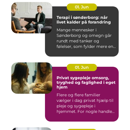
01. Jun
Terapi i sønderborg: når
livet kalder på forandring
Mange mennesker i
Sønderborg og omegn går
rundt med tanker og
følelser, som fylder mere end
godt er....
01. Jun
Privat sygepleje omsorg,
tryghed og faglighed i eget
hjem
Flere og flere familier
vælger i dag privat hjælp til
pleje og sygepleje i
hjemmet. For nogle handle...