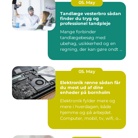
05. May
Tandlæge vesterbro sådan
finder du tryg og
professionel tandpleje
Mange forbinder
tandlægebesøg med
ubehag, usikkerhed og en
regning, der kan gøre ondt i
budgettet. S...
05. May
Elektronik rønne sådan får
du mest ud af dine
enheder på bornholm
Elektronik fylder mere og
mere i hverdagen, både
hjemme og på arbejdet.
Computer, mobil, tv, wifi, o...