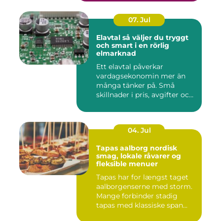
07. Jul
Elavtal så väljer du tryggt
och smart i en rörlig
elmarknad
Ett elavtal påverkar
vardagsekonomin mer än
många tänker på. Små
skillnader i pris, avgifter och
bin...
04. Jul
Tapas aalborg nordisk
smag, lokale råvarer og
fleksible menuer
Tapas har for længst taget
aalborgenserne med storm.
Mange forbinder stadig
tapas med klassiske span...