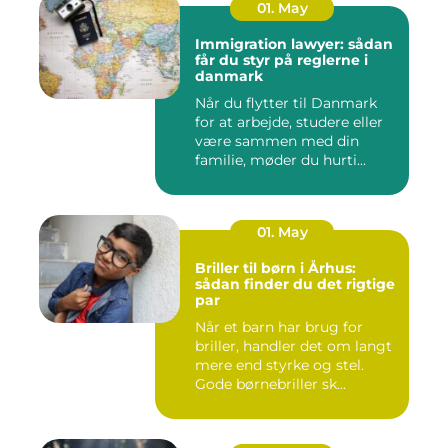
01. May
Immigration lawyer: sådan
får du styr på reglerne i
danmark
Når du flytter til Danmark
for at arbejde, studere eller
være sammen med din
familie, møder du hurti...
01. May
Briller til børn i Århus:
sådan finder du det rigtige
par
Når et barn har brug for
briller, handler det om langt
mere end styrke og stel.
Gode børnebriller sk...