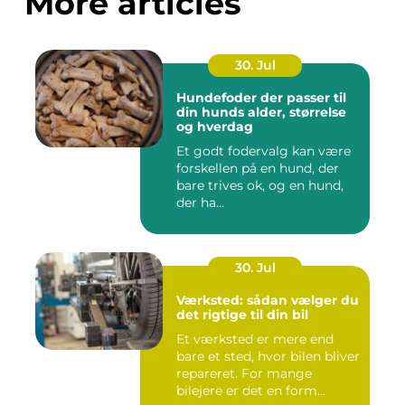
More articles
30. Jul
Hundefoder der passer til
din hunds alder, størrelse
og hverdag
Et godt fodervalg kan være
forskellen på en hund, der
bare trives ok, og en hund,
der ha...
30. Jul
Værksted: sådan vælger du
det rigtige til din bil
Et værksted er mere end
bare et sted, hvor bilen bliver
repareret. For mange
bilejere er det en form...