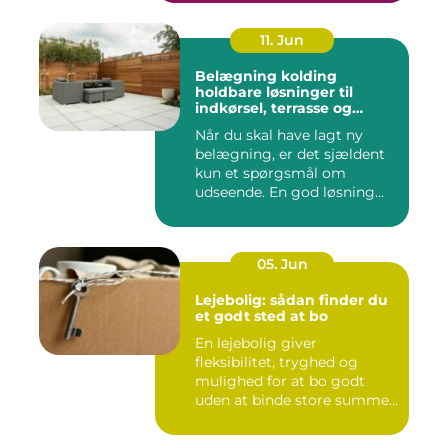
11. Jun
Belægning kolding
holdbare løsninger til
indkørsel, terrasse og
gårdsplads
Når du skal have lagt ny
belægning, er det sjældent
kun et spørgsmål om
udseende. En god løsning
ska...
05. Jun
Lejebolig: sådan finder du
et godt sted at bo
En lejebolig giver
fleksibilitet, tryghed og
mulighed for at bo godt
uden at binde store summer
i mu...