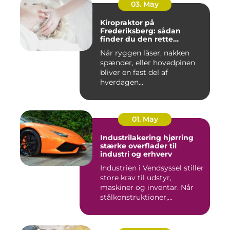
03. May
Kiropraktor på
Frederiksberg: sådan
finder du den rette
behandling
Når ryggen låser, nakken
spænder, eller hovedpinen
bliver en fast del af
hverdagen...
01. May
Industrilakering hjørring
stærke overflader til
industri og erhverv
Industrien i Vendsyssel stiller
store krav til udstyr,
maskiner og inventar. Når
stålkonstruktioner,...