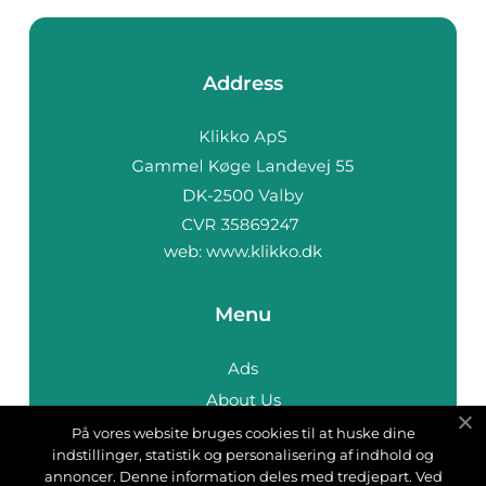
Address
web:
www.klikko.dk
Menu
Ads
About Us
Cookies
På vores website bruges cookies til at huske dine
indstillinger, statistik og personalisering af indhold og
Contact
annoncer. Denne information deles med tredjepart. Ved