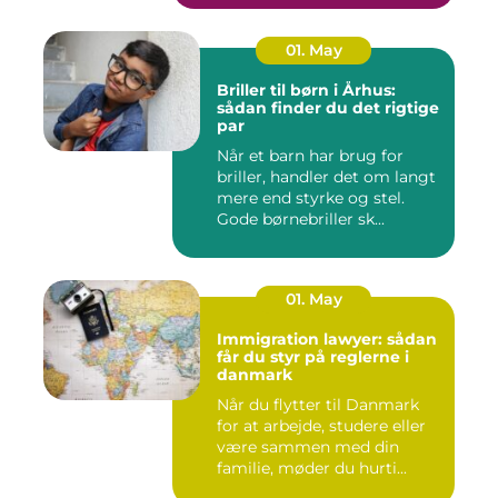
01. May
Briller til børn i Århus:
sådan finder du det rigtige
par
Når et barn har brug for
briller, handler det om langt
mere end styrke og stel.
Gode børnebriller sk...
01. May
Immigration lawyer: sådan
får du styr på reglerne i
danmark
Når du flytter til Danmark
for at arbejde, studere eller
være sammen med din
familie, møder du hurti...