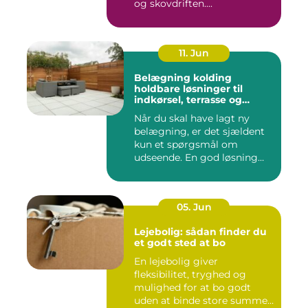
og skovdriften....
11. Jun
Belægning kolding
holdbare løsninger til
indkørsel, terrasse og
gårdsplads
Når du skal have lagt ny
belægning, er det sjældent
kun et spørgsmål om
udseende. En god løsning
ska...
05. Jun
Lejebolig: sådan finder du
et godt sted at bo
En lejebolig giver
fleksibilitet, tryghed og
mulighed for at bo godt
uden at binde store summer