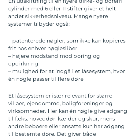
En udskiftning til en nyere dirke- og borefri
cylinder med 6 eller 11 stifter giver et helt
andet sikkerhedsniveau. Mange nyere
systemer tilbyder også:
– patenterede nøgler, som ikke kan kopieres
frit hos enhver nøglesliber
– højere modstand mod boring og
opdirkning
– mulighed for at indgå i et låsesystem, hvor
én nøgle passer til flere døre
Et låsesystem er især relevant for større
villaer, ejendomme, boligforeninger og
virksomheder. Her kan én nøgle give adgang
til f.eks. hoveddør, kælder og skur, mens
andre beboere eller ansatte kun har adgang
til bestemte døre. Det giver både