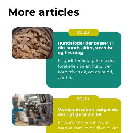
More articles
30. Jul
Hundefoder der passer til
din hunds alder, størrelse
og hverdag
Et godt fodervalg kan være
forskellen på en hund, der
bare trives ok, og en hund,
der ha...
30. Jul
Værksted: sådan vælger du
det rigtige til din bil
Et værksted er mere end
bare et sted, hvor bilen bliver