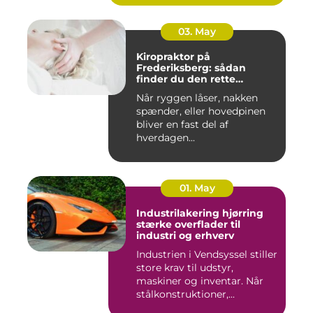
03. May
Kiropraktor på
Frederiksberg: sådan
finder du den rette
behandling
Når ryggen låser, nakken
spænder, eller hovedpinen
bliver en fast del af
hverdagen...
01. May
Industrilakering hjørring
stærke overflader til
industri og erhverv
Industrien i Vendsyssel stiller
store krav til udstyr,
maskiner og inventar. Når
stålkonstruktioner,...