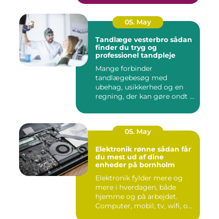
05. May
Tandlæge vesterbro sådan
finder du tryg og
professionel tandpleje
Mange forbinder
tandlægebesøg med
ubehag, usikkerhed og en
regning, der kan gøre ondt i
budgettet. S...
05. May
Elektronik rønne sådan får
du mest ud af dine
enheder på bornholm
Elektronik fylder mere og
mere i hverdagen, både
hjemme og på arbejdet.
Computer, mobil, tv, wifi, o...