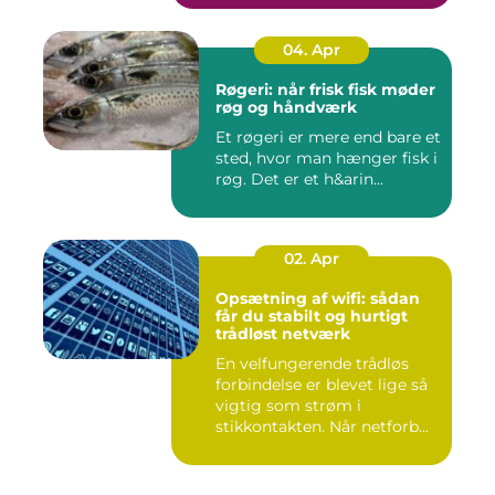
04. Apr
Røgeri: når frisk fisk møder
røg og håndværk
Et røgeri er mere end bare et
sted, hvor man hænger fisk i
røg. Det er et h&arin...
02. Apr
Opsætning af wifi: sådan
får du stabilt og hurtigt
trådløst netværk
En velfungerende trådløs
forbindelse er blevet lige så
vigtig som strøm i
stikkontakten. Når netforb...