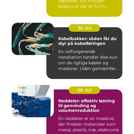
repareret. For mange
bilejere er det en form...
30. Jul
Kabelbakker: sådan får du
styr på kabelføringen
En velfungerende
installation handler ikke kun
om de rigtige kabler og
maskiner. Uden gennemført
kab...
09. Jul
Neddeler: effektiv løsning
til genvinding og
volumenreduktion
En neddeler er en maskine,
der findeler materialer som
metal, plastik, træ, elektronik