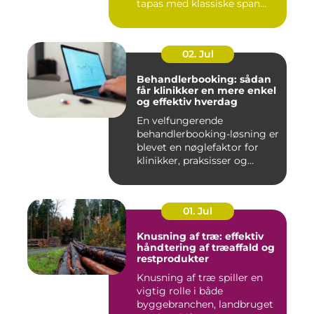
tapas med klassiske span...
02. Jul
Behandlerbooking: sådan
får klinikker en mere enkel
og effektiv hverdag
En velfungerende
behandlerbooking-løsning er
blevet en nøglefaktor for
klinikker, praksisser og
beha...
01. Jul
Knusning af træ: effektiv
håndtering af træaffald og
restprodukter
Knusning af træ spiller en
vigtig rolle i både
byggebranchen, landbruget