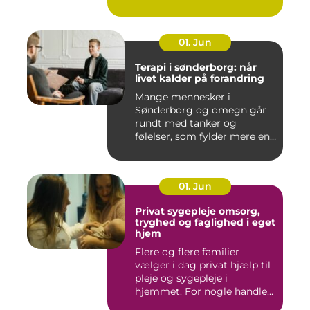
i mu...
01. Jun
Terapi i sønderborg: når
livet kalder på forandring
Mange mennesker i
Sønderborg og omegn går
rundt med tanker og
følelser, som fylder mere end
godt er....
01. Jun
Privat sygepleje omsorg,
tryghed og faglighed i eget
hjem
Flere og flere familier
vælger i dag privat hjælp til
pleje og sygepleje i
hjemmet. For nogle handle...