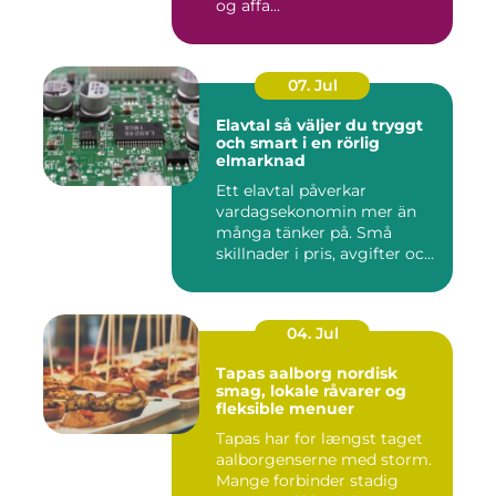
og affa...
07. Jul
Elavtal så väljer du tryggt
och smart i en rörlig
elmarknad
Ett elavtal påverkar
vardagsekonomin mer än
många tänker på. Små
skillnader i pris, avgifter och
bin...
04. Jul
Tapas aalborg nordisk
smag, lokale råvarer og
fleksible menuer
Tapas har for længst taget
aalborgenserne med storm.
Mange forbinder stadig