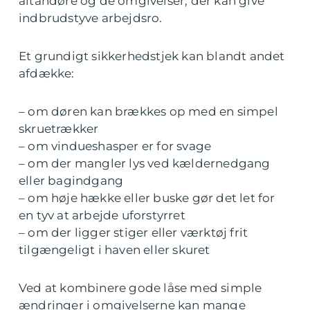
altandøre og de omgivelser, der kan give
indbrudstyve arbejdsro.
Et grundigt sikkerhedstjek kan blandt andet
afdække:
– om døren kan brækkes op med en simpel
skruetrækker
– om vindueshasper er for svage
– om der mangler lys ved kældernedgang
eller bagindgang
– om høje hække eller buske gør det let for
en tyv at arbejde uforstyrret
– om der ligger stiger eller værktøj frit
tilgængeligt i haven eller skuret
Ved at kombinere gode låse med simple
ændringer i omgivelserne kan mange