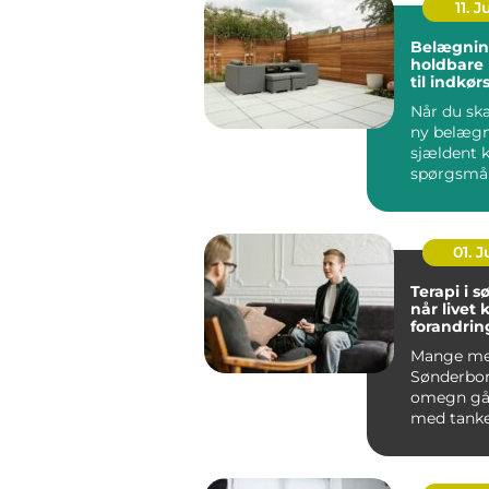
11. J
Belægnin
holdbare 
til indkør
og gårds
Når du ska
ny belægn
sjældent 
spørgsmå
udseende.
løsning ska
01. 
Terapi i 
når livet 
forandrin
Mange me
Sønderbo
omegn gå
med tanke
følelser, 
mere end g