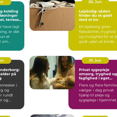
un
05. Jun
g kolding
Lejebolig: sådan
løsninger
finder du et godt
sel, terrasse
sted at bo
plads
l have lagt
En lejebolig giver
ing, er det
fleksibilitet, tryghed
kun et
og mulighed for at 
l om
godt uden at binde
 En god
store summer i mu...
...
Jun
01. Jun
sønderborg:
Privat sygepleje
kalder på
omsorg, tryghed og
g
faglighed i eget
hjem
nnesker i
Flere og flere familie
rg og
vælger i dag privat
r rundt
hjælp til pleje og
r og
sygepleje i hjemmet.
som fylder
For nogle handle...
odt er....