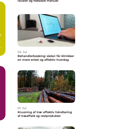
råvarer og fleksible menuer
r
.
r
02. Jul
Behandlerbooking: sådan får klinikker
en mere enkel og effektiv hverdag
01. Jul
Knusning af træ: effektiv håndtering
af træaffald og restprodukter