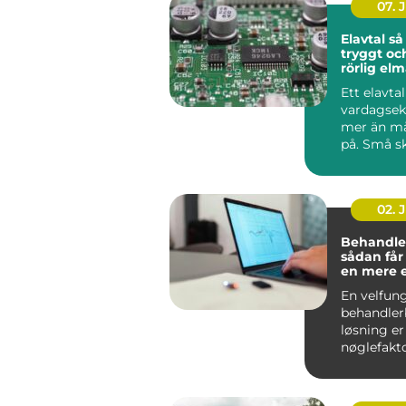
07. 
Elavtal så väljer du
tryggt oc
rörlig el
Ett elavta
vardagse
mer än m
på. Små sk
pris, avgif
02. 
Behandle
sådan får
en mere 
effektiv 
En velfun
behandler
løsning er
nøglefakto
klinikker, 
og beha...