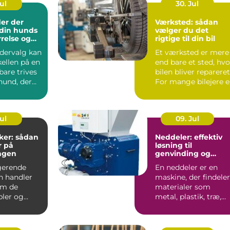
Jul
30. Jul
er der
Værksted: sådan
l din hunds
vælger du det
rrelse og
rigtige til din bil
odervalg kan
Et værksted er mere
ellen på en
end bare et sted, hvo
bare trives
bilen bliver repareret
hund, der
For mange bilejere e
det en form...
Jul
09. Jul
ker: sådan
Neddeler: effektiv
r på
løsning til
ngen
genvinding og
volumenreduktion
gerende
En neddeler er en
on handler
maskine, der findeler
om de
materialer som
bler og
metal, plastik, træ,
 Uden
elektronik og affa...
t kab...