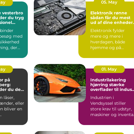
May
05. May
 vesterbro
Elektronik rønne
der du tryg
sådan får du mest
sionel
ud af dine enheder
på bornholm
binder
Elektronik fylder
besøg med
mere og mere i
sikkerhed
hverdagen, både
ning, der
hjemme og på
ndt i
arbejdet. Computer,
S...
mobil, tv, wifi, o...
May
01. May
or på
Industrilakering
berg:
hjørring stærke
der du den
overflader til indust
andling
og erhverv
 låser,
Industrien i
ænder, eller
Vendsyssel stiller
n bliver en
store krav til udstyr,
maskiner og inventar
..
Når
stålkonstruktioner,...