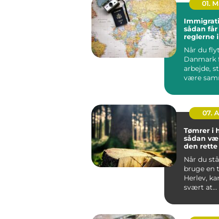
01. 
Immigrati
sådan får
reglerne 
Når du flyt
Danmark f
arbejde, s
være sa
din famili
hurti...
07. 
Tømrer i 
sådan væ
den rett
til dit pro
Når du stå
bruge en 
Herlev, ka
svært at
gennemsk
du bør væl