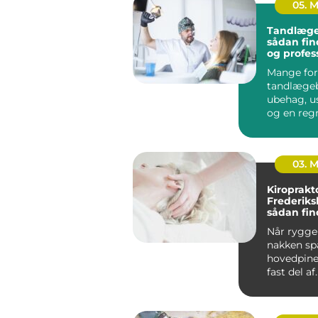
05. 
Tandlæge
sådan fin
og profes
tandpleje
Mange for
tandlæge
ubehag, u
og en reg
kan gøre o
budgettet. 
03. 
Kiroprakt
Frederiks
sådan fin
rette beh
Når ryggen
nakken sp
hovedpine
fast del af
hverdagen.