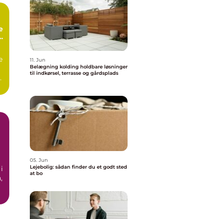
e
e
11. Jun
Belægning kolding holdbare løsninger
til indkørsel, terrasse og gårdsplads
as
05. Jun
Lejebolig: sådan finder du et godt sted
i
at bo
,