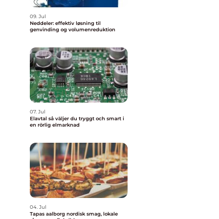
09. Jul
Neddeler: effektiv løsning til
genvinding og volumenreduktion
07. Jul
Elavtal så väljer du tryggt och smart i
en rörlig elmarknad
04. Jul
Tapas aalborg nordisk smag, lokale