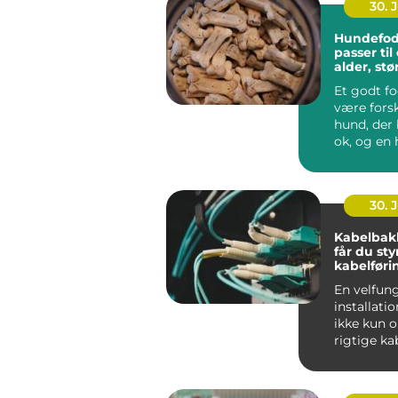
30. 
Hundefod
passer ti
alder, stø
hverdag
Et godt f
være forsk
hund, der 
ok, og en 
ha...
30. 
Kabelbak
får du sty
kabelføri
En velfun
installati
ikke kun 
rigtige ka
maskiner.
gennemfør