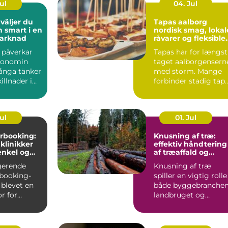
Jul
04. Jul
Tapas aalborg
h smart i en
nordisk smag, lokal
marknad
råvarer og fleksible
menuer
l påverkar
Tapas har for længst
konomin
taget aalborgensern
ånga tänker
med storm. Mange
illnader i
forbinder stadig tap
ter och bin...
med klassiske span...
Jul
01. Jul
rbooking:
Knusning af træ:
 klinikker
effektiv håndtering
enkel og
af træaffald og
hverdag
restprodukter
gerende
Knusning af træ
booking-
spiller en vigtig rolle 
 blevet en
både byggebranchen
r for
landbruget og
praksisser
skovdriften....