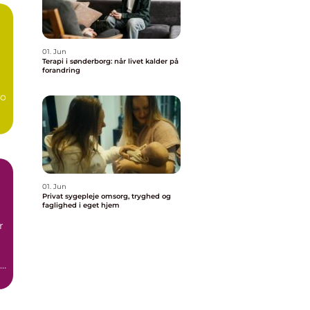
01. Jun
Terapi i sønderborg: når livet kalder på
forandring
bo
01. Jun
Privat sygepleje omsorg, tryghed og
faglighed i eget hjem
r