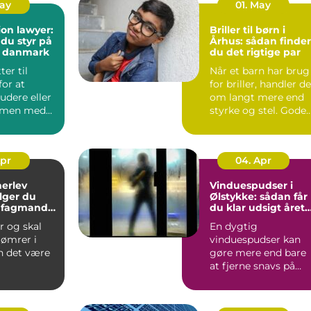
May
01. May
on lawyer:
Briller til børn i
 du styr på
Århus: sådan finder
i danmark
du det rigtige par
ter til
Når et barn har brug
or at
for briller, handler de
tudere eller
om langt mere end
mmen med
styrke og stel. Gode
e, møder du
børnebriller sk...
Apr
04. Apr
herlev
Vinduespudser i
lger du
Ølstykke: sådan får
e fagmand
du klar udsigt året
jekt
rundt
r og skal
En dygtig
tømrer i
vinduespudser kan
n det være
gøre mere end bare
at fjerne snavs på
ue, hvem
ruden. Rene vinduer
ge, o...
g...