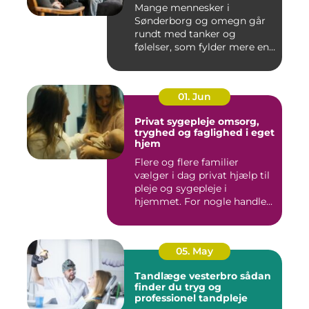
Mange mennesker i
Sønderborg og omegn går
rundt med tanker og
følelser, som fylder mere end
godt er....
01. Jun
Privat sygepleje omsorg,
tryghed og faglighed i eget
hjem
Flere og flere familier
vælger i dag privat hjælp til
pleje og sygepleje i
hjemmet. For nogle handle...
05. May
Tandlæge vesterbro sådan
finder du tryg og
professionel tandpleje