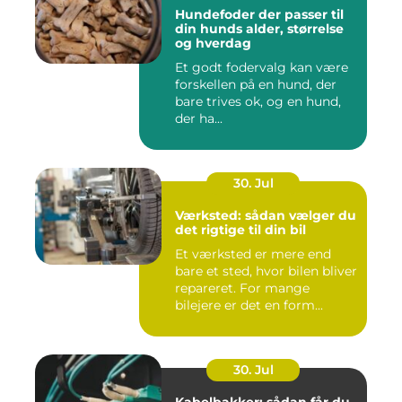
Hundefoder der passer til
din hunds alder, størrelse
og hverdag
Et godt fodervalg kan være
forskellen på en hund, der
bare trives ok, og en hund,
der ha...
30. Jul
Værksted: sådan vælger du
det rigtige til din bil
Et værksted er mere end
bare et sted, hvor bilen bliver
repareret. For mange
bilejere er det en form...
30. Jul