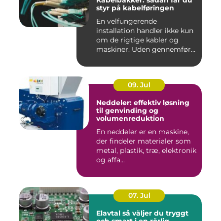
Kabelbakker: sådan får du
styr på kabelføringen
En velfungerende
installation handler ikke kun
om de rigtige kabler og
maskiner. Uden gennemført
kab...
09. Jul
Neddeler: effektiv løsning
til genvinding og
volumenreduktion
En neddeler er en maskine,
der findeler materialer som
metal, plastik, træ, elektronik
og affa...
07. Jul
Elavtal så väljer du tryggt