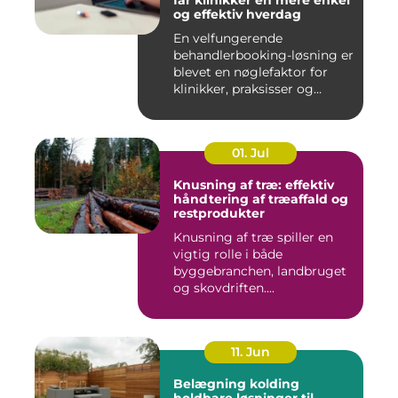
får klinikker en mere enkel
og effektiv hverdag
En velfungerende
behandlerbooking-løsning er
blevet en nøglefaktor for
klinikker, praksisser og
beha...
01. Jul
Knusning af træ: effektiv
håndtering af træaffald og
restprodukter
Knusning af træ spiller en
vigtig rolle i både
byggebranchen, landbruget
og skovdriften....
11. Jun
Belægning kolding