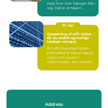
sted, hvor man hænger fisk i
røg. Det er et h&arin...
02. Apr
Opsætning af wifi: sådan
får du stabilt og hurtigt
trådløst netværk
En velfungerende trådløs
forbindelse er blevet lige så
vigtig som strøm i
stikkontakten. Når netforb...
Address