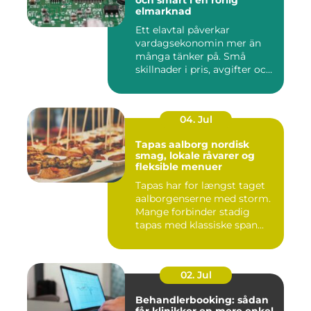
och smart i en rörlig
elmarknad
Ett elavtal påverkar
vardagsekonomin mer än
många tänker på. Små
skillnader i pris, avgifter och
bin...
04. Jul
Tapas aalborg nordisk
smag, lokale råvarer og
fleksible menuer
Tapas har for længst taget
aalborgenserne med storm.
Mange forbinder stadig
tapas med klassiske span...
02. Jul
Behandlerbooking: sådan