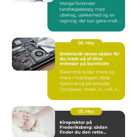
Mange forbinder
tandlægebesøg med
ubehag, usikkerhed og en
regning, der kan gøre ondt i
budgettet. S...
05. May
Elektronik rønne sådan får
du mest ud af dine
enheder på bornholm
Elektronik fylder mere og
mere i hverdagen, både
hjemme og på arbejdet.
Computer, mobil, tv, wifi, o...
03. May
Kiropraktor på
Frederiksberg: sådan
finder du den rette