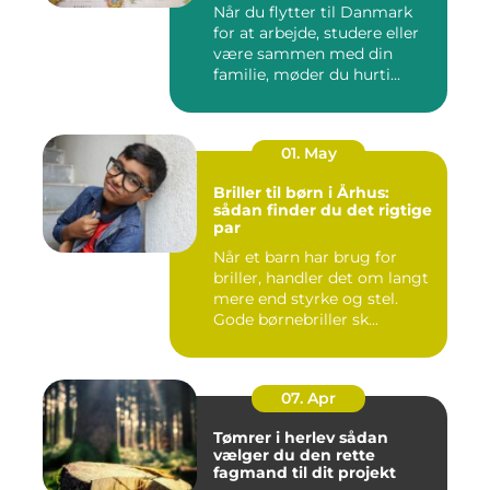
Når du flytter til Danmark
for at arbejde, studere eller
være sammen med din
familie, møder du hurti...
01. May
Briller til børn i Århus:
sådan finder du det rigtige
par
Når et barn har brug for
briller, handler det om langt
mere end styrke og stel.
Gode børnebriller sk...
07. Apr
Tømrer i herlev sådan
vælger du den rette
fagmand til dit projekt