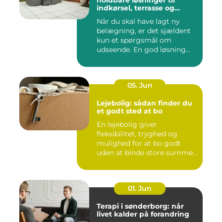
holdbare løsninger til
indkørsel, terrasse og
gårdsplads
Når du skal have lagt ny
belægning, er det sjældent
kun et spørgsmål om
udseende. En god løsning
ska...
05. Jun
Lejebolig: sådan finder du
et godt sted at bo
En lejebolig giver
fleksibilitet, tryghed og
mulighed for at bo godt
uden at binde store summer
i mu...
01. Jun
Terapi i sønderborg: når
livet kalder på forandring