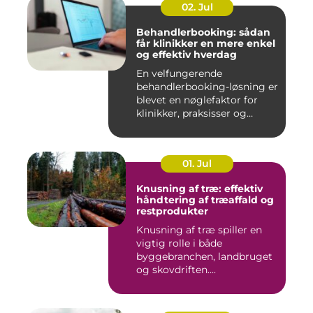
02. Jul
Behandlerbooking: sådan
får klinikker en mere enkel
og effektiv hverdag
En velfungerende
behandlerbooking-løsning er
blevet en nøglefaktor for
klinikker, praksisser og
beha...
01. Jul
Knusning af træ: effektiv
håndtering af træaffald og
restprodukter
Knusning af træ spiller en
vigtig rolle i både
byggebranchen, landbruget
og skovdriften....