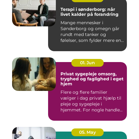
Terapi i sønderborg: når
livet kalder på forandring
Mange mennesker i
Sønderborg og omegn går
rundt med tanker og
følelser, som fylder mere end
godt er....
01. Jun
Privat sygepleje omsorg,
tryghed og faglighed i eget
hjem
Flere og flere familier
vælger i dag privat hjælp til
pleje og sygepleje i
hjemmet. For nogle handle...
05. May