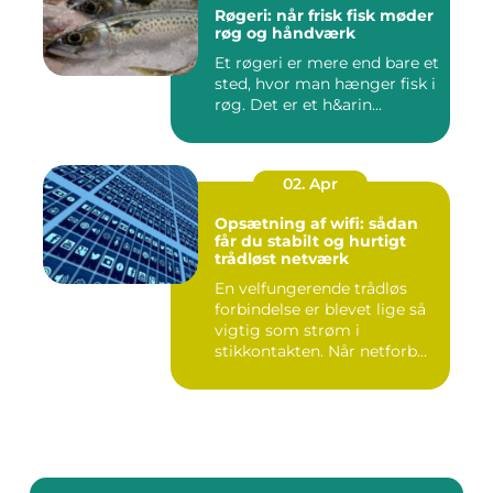
Røgeri: når frisk fisk møder
røg og håndværk
Et røgeri er mere end bare et
sted, hvor man hænger fisk i
røg. Det er et h&arin...
02. Apr
Opsætning af wifi: sådan
får du stabilt og hurtigt
trådløst netværk
En velfungerende trådløs
forbindelse er blevet lige så
vigtig som strøm i
stikkontakten. Når netforb...