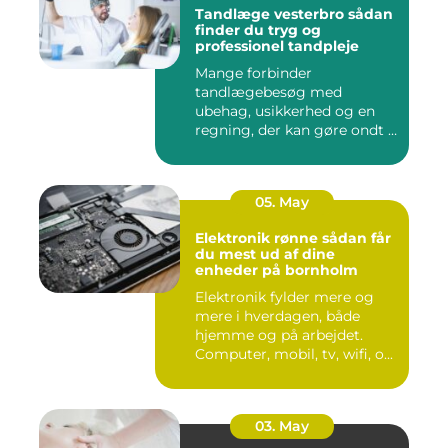
Tandlæge vesterbro sådan
finder du tryg og
professionel tandpleje
Mange forbinder
tandlægebesøg med
ubehag, usikkerhed og en
regning, der kan gøre ondt i
budgettet. S...
05. May
Elektronik rønne sådan får
du mest ud af dine
enheder på bornholm
Elektronik fylder mere og
mere i hverdagen, både
hjemme og på arbejdet.
Computer, mobil, tv, wifi, o...
03. May