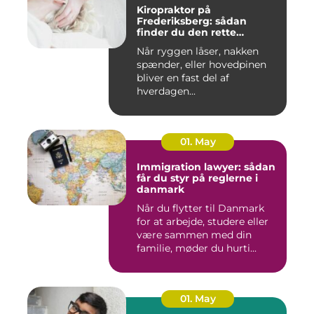
Kiropraktor på
Frederiksberg: sådan
finder du den rette
behandling
Når ryggen låser, nakken
spænder, eller hovedpinen
bliver en fast del af
hverdagen...
01. May
Immigration lawyer: sådan
får du styr på reglerne i
danmark
Når du flytter til Danmark
for at arbejde, studere eller
være sammen med din
familie, møder du hurti...
01. May