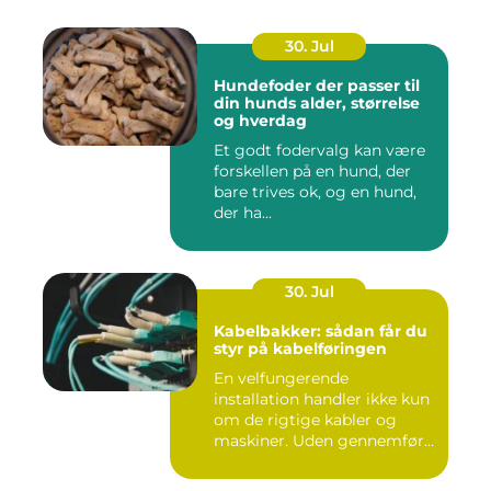
30. Jul
Hundefoder der passer til
din hunds alder, størrelse
og hverdag
Et godt fodervalg kan være
forskellen på en hund, der
bare trives ok, og en hund,
der ha...
30. Jul
Kabelbakker: sådan får du
styr på kabelføringen
En velfungerende
installation handler ikke kun
om de rigtige kabler og
maskiner. Uden gennemført
kab...