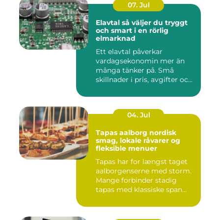
07. Jul
Elavtal så väljer du tryggt
och smart i en rörlig
elmarknad
Ett elavtal påverkar
vardagsekonomin mer än
många tänker på. Små
skillnader i pris, avgifter och
bin...
04. Jul
Tapas aalborg nordisk
smag, lokale råvarer og
fleksible menuer
Tapas har for længst taget
aalborgenserne med storm.
Mange forbinder stadig
tapas med klassiske span...