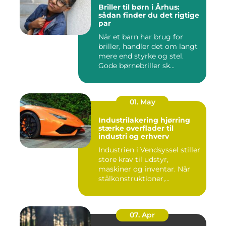
Briller til børn i Århus:
sådan finder du det rigtige
par
Når et barn har brug for
briller, handler det om langt
mere end styrke og stel.
Gode børnebriller sk...
01. May
Industrilakering hjørring
stærke overflader til
industri og erhverv
Industrien i Vendsyssel stiller
store krav til udstyr,
maskiner og inventar. Når
stålkonstruktioner,...
07. Apr