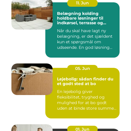
11. Jun
Belægning kolding
holdbare løsninger til
indkørsel, terrasse og
gårdsplads
Når du skal have lagt ny
belægning, er det sjældent
kun et spørgsmål om
udseende. En god løsning
ska...
05. Jun
Lejebolig: sådan finder du
et godt sted at bo
En lejebolig giver
fleksibilitet, tryghed og
mulighed for at bo godt
uden at binde store summer
i mu...
01. Jun