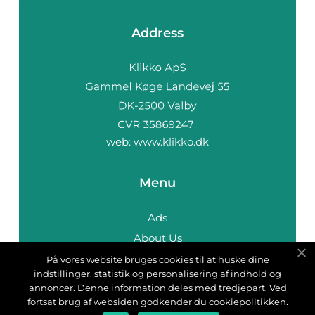
Address
web:
www.klikko.dk
Menu
Ads
About Us
Cookies
På vores website bruges cookies til at huske dine
indstillinger, statistik og personalisering af indhold og
Contact
annoncer. Denne information deles med tredjepart. Ved
Sitemap
fortsat brug af websiden godkender du cookiepolitikken.